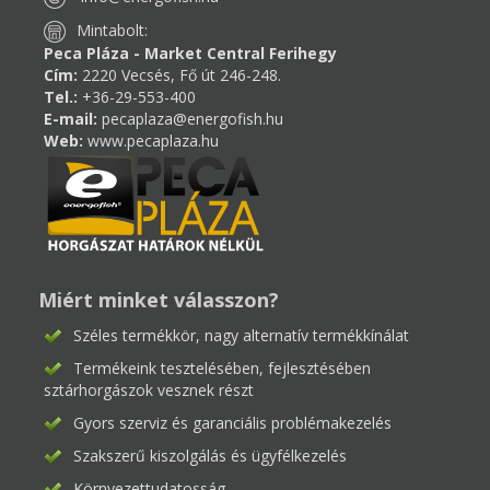
Mintabolt:
Peca Pláza - Market Central Ferihegy
Cím:
2220 Vecsés, Fő út 246-248.
Tel.:
+36-29-553-400
E-mail:
pecaplaza@energofish.hu
Web:
www.pecaplaza.hu
Miért minket válasszon?
Széles termékkör, nagy alternatív termékkínálat
Termékeink tesztelésében, fejlesztésében
sztárhorgászok vesznek részt
Gyors szerviz és garanciális problémakezelés
Szakszerű kiszolgálás és ügyfélkezelés
Környezettudatosság