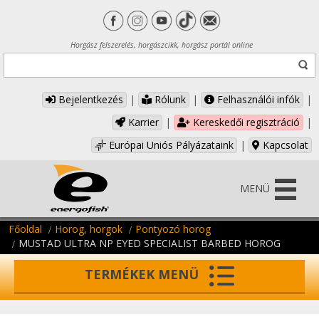
Horgász felszerelés, horgászcikk, horgász portál online
Bejelentkezés
|
Rólunk
|
Felhasználói infók
|
Karrier
|
Kereskedői regisztráció
|
Európai Uniós Pályázataink
|
Kapcsolat
MENÜ
Főoldal
Horog, horgok
Pontyozó horog
MUSTAD ULTRA NP EYED SPECIALIST BARBED HOROG
TERMÉKEK MENÜ