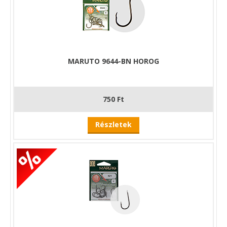
Miért válaszd a Mustad horgokat?
A
Mustad horgok
világszerte ismertek precíz gyártásukról,
rendkívüli élességükről és tartósságukról. A Ultra NP sorozat
kifejezetten a modern horgásztechnikák igényeihez készült,
MARUTO 9644-BN HOROG
ezért ideális választás mind hobbi-, mind versenyhorgászok
számára.
Ha egy
erős, éles és megbízható feeder horgot
keresel, a
Mustad Ultra NP Eyed Specialist Barbed
tökéletes
750 Ft
kiegészítője lesz a horgászfelszerelésednek.
Részletek
A füles szár a kezdetektől fogva alkalmazott
forma. Elsősorban közepes és nagyméretű
horgoknál alkalmazzák, bár a
gyártástechnológia fejlődésével egyre kisebb
méretű horgoknál jelenik meg. Kötése egy
egyszerű clinch csomóval megoldható. A bojlis
és feeder horgászok körében kedvelt fűzött,
csomómentes csalizáshoz nélkülözhetetlen.