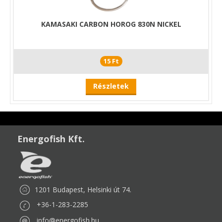
KAMASAKI CARBON HOROG 830N NICKEL
15 Ft
Részletek
Energofish Kft.
1201 Budapest, Helsinki út 74.
+36-1-283-2285
info@energofish.hu