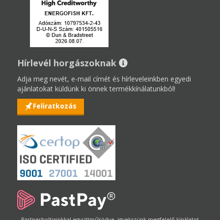
Hírlevél horgászoknak
Adja meg nevét, e-mail címét és hírleveleinkben egyedi
ajánlatokat küldünk ki önnek termékkínálatunkból!
Feliratkozás
Partnerboltjainkkal együttműködve, igyekszünk megfelelő kínálatot