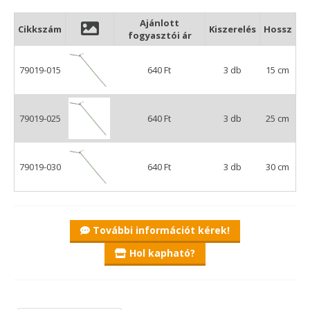
Ajánlott
Cikkszám
Kiszerelés
Hossz
fogyasztói ár
79019-015
640 Ft
3 db
15 cm
79019-025
640 Ft
3 db
25 cm
79019-030
640 Ft
3 db
30 cm
További információt kérek!
Hol kapható?