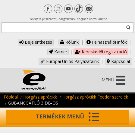
Horgász felszerelés, horgászcikk, horgász portál online
Bejelentkezés
|
Rólunk
|
Felhasználói infók
|
Karrier
|
Kereskedői regisztráció
|
Európai Uniós Pályázataink
|
Kapcsolat
MENÜ
Főoldal
Horgász aprócikk
Horgász aprócikk Feeder szerelék
GUBANCGÁTLÓ 3 DB-OS
TERMÉKEK MENÜ