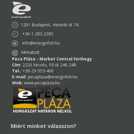
1201 Budapest, Helsinki út 74.
+36-1-283-2285
info@energofish.hu
Mintabolt:
Peca Pláza - Market Central Ferihegy
Cím:
2220 Vecsés, Fő út 246-248.
Tel.:
+36-29-553-400
E-mail:
pecaplaza@energofish.hu
Web:
www.pecaplaza.hu
Miért minket válasszon?