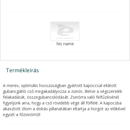
No name
Termékleírás
A merev, optimális hosszúságban gyártott kapoccsal ellátott
gubancgátló cső megakadályozza a zsinór, illetve a végszerelék
felakadását, összegubancolódását. Zsinórra való felfűzésénél
figyeljünk arra, hogy a cső rövidebb vége áll fölfelé. A kapocsba
akasztott ólom a dobás pillanatában eltartja a horgot az előkével
együtt a főzsinórtól!