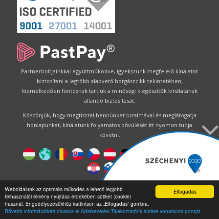
Partnerboltjainkkal együttműködve, igyekszünk megfelelő kínálatot
biztosítani a legtöbb alapvető horgászcikk tekintetében,
kiemelkedően fontosnak tartjuk a minőségi kiegészítők kínálatának
állandó biztosítását.
Köszönjük, hogy megtisztel bennünket bizalmával és meglátogatja
honlapunkat, kínálatunk folyamatos bővülését itt nyomon tudja
követni.
Designed by
Energofish Kft
Weboldalunk az optimális működés a lehető legjobb
Elfogadás
felhasználói élmény nyújtása érdekében sütiket (cookie)
Oldalmotor:
CWB
by
Gloobus Software Developement
|
használ. Engedélyezésükhöz kattintson az „Elfogadás” gombra.
Technikai segítség
|
Webdizájn
Bővebb információkért olvassa el Adatkezelési Tájékoztatónk sütikre vonatkozó pontját.