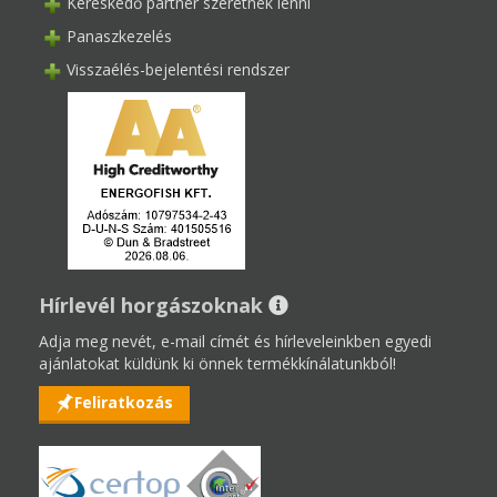
Kereskedő partner szeretnék lenni
Panaszkezelés
Visszaélés-bejelentési rendszer
Hírlevél horgászoknak
Adja meg nevét, e-mail címét és hírleveleinkben egyedi
ajánlatokat küldünk ki önnek termékkínálatunkból!
Feliratkozás