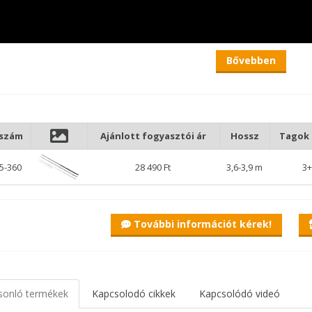
Bővebben
kszám
Ajánlott fogyasztói ár
Hossz
Tagok
5-360
28 490 Ft
3,6-3,9 m
3+
További információt kérek!
sonló termékek
Kapcsolodó cikkek
Kapcsolódó videó
Expert Zoom Feeder bot