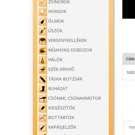
ZSINÓROK
HORGOK
ÓLMOK
ÚSZÓK
VERSENYKELLÉKEK
MŰANYAG DOBOZOK
Cik
HÁLÓK
SZÉK-ERNYŐ
1602
TÁSKA-BOTZSÁK
RUHÁZAT
CSÓNAK, CSÓNAKMOTOR
KIEGÉSZÍTŐK
BOTTARTÓK
Ha
KAPÁSJELZŐK
Carp 