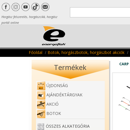
Horgász felszerelés, horgászcikk, horgász
portál online
Főoldal
Botok, horgászbotok, horgászbot akciók
CARP 
Termékek
ÚJDONSÁG
AJÁNDÉKTÁRGYAK
AKCIÓ
BOTOK
ÖSSZES ALKATEGÓRIA