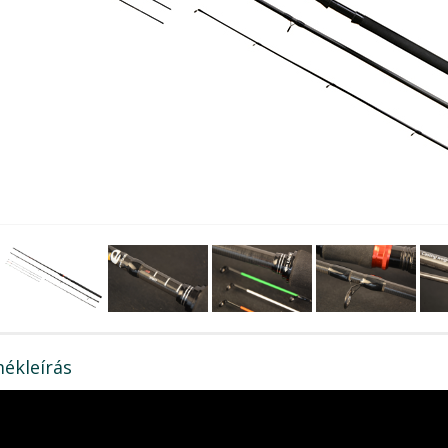
ékleírás