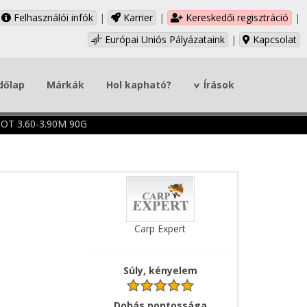
Felhasználói infók
|
Karrier
|
Kereskedői regisztráció
|
Európai Uniós Pályázataink
|
Kapcsolat
dőlap
Márkák
Hol kapható?
Írások
T 3.60-3.90M 90G
Carp Expert
Súly, kényelem
Dobás pontossága