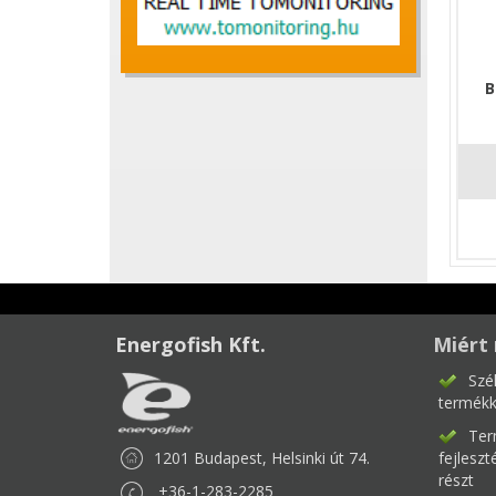
B
Energofish Kft.
Miért 
Szé
termékk
Ter
1201 Budapest, Helsinki út 74.
fejlesz
részt
+36-1-283-2285