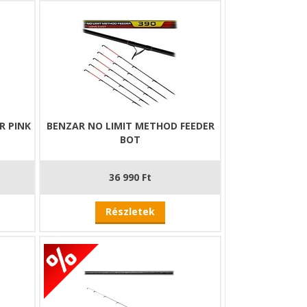
ud, amit csak nagyon kevés pálca, ugyanis ez
kérdés már csak az, hogy hogyan kivitelezhető
maga 90 grammos dobósúlyával abszolút ideális
nden hal, hiszen a blank egészen kiválóan
R PINK
BENZAR NO LIMIT METHOD FEEDER
 rendszer, amely 30 centi tartalékot rejt.
BOT
entiméter hosszú, ha azonban kihúzzuk a
 esetbe, ha nagyobb távolságban találjuk csak meg
érése már gondot okozna a 360-as bottal. A Zoom
36 990 Ft
az olyan megoldásokat, amelyek nem szokványosak,
Részletek
találhatják az ideális eszközt azok a sporttársak
 birtokában lenni egy olyan feedernek, amivel