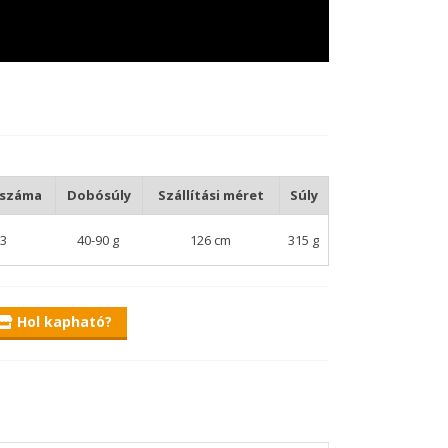
 száma
Dobósúly
Szállítási méret
Súly
3
40-90 g
126 cm
315 g
Hol kapható?