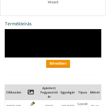
Wizard
Termékleírás
Bővebben
Ajánlott
Cikkszám
fogyasztói
Egységár
Típus
Méret
Wizard Fluorocarbon előke - 2db
ár
A Wizard széria, a rablóhalas, illetve a pergetést favorizáló
Szerelt