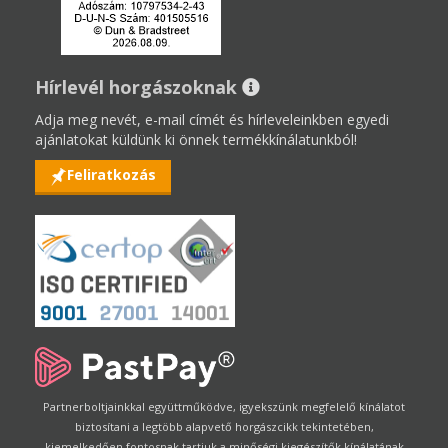
Hírlevél horgászoknak
Adja meg nevét, e-mail címét és hírleveleinkben egyedi
ajánlatokat küldünk ki önnek termékkínálatunkból!
Feliratkozás
Partnerboltjainkkal együttműködve, igyekszünk megfelelő kínálatot
biztosítani a legtöbb alapvető horgászcikk tekintetében,
kiemelkedően fontosnak tartjuk a minőségi kiegészítők kínálatának