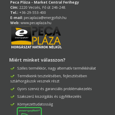
Peca Pláza - Market Central Ferihegy
Cím:
2220 Vecsés, Fő út 246-248.
Tel.:
+36-29-553-400
E-mail:
pecaplaza@energofish.hu
Web:
www.pecaplaza.hu
Miért minket válasszon?
Széles termékkör, nagy alternatív termékkínálat
Termékeink tesztelésében, fejlesztésében
sztárhorgászok vesznek részt
Gyors szerviz és garanciális problémakezelés
Szakszerű kiszolgálás és ügyfélkezelés
Környezettudatosság