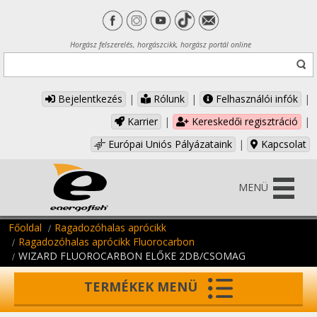
Horgász felszerelés, horgászcikk, horgász portál online
Bejelentkezés
|
Rólunk
|
Felhasználói infók
|
Karrier
|
Kereskedői regisztráció
|
Európai Uniós Pályázataink
|
Kapcsolat
MENÜ
Főoldal
Ragadozóhalas aprócikk
Ragadozóhalas aprócikk Fluorocarbon
WIZARD FLUOROCARBON ELŐKE 2DB/CSOMAG
TERMÉKEK MENÜ