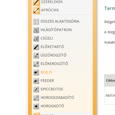
SZERELÉKEK
Term
APRÓCIKK
ÖSSZES ALKATEGÓRIA
RidgeM
VILÁGÍTÓPATRON
A Ridg
CSÚZLI
Kialak
ELŐKETARTÓ
Az egy
ÚSZÓRÖGZÍTŐ
Anyaga
ELŐKERÖGZÍTŐ
Sima f
BOJLIS
Cikk
FEEDER
SPICCBOTOS
RMT09
HOROGSZABADÍTÓ
HOROGKÖTŐ