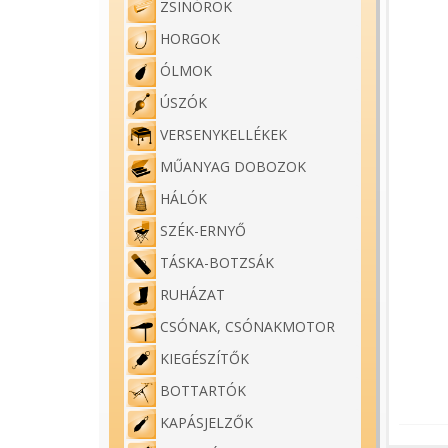
ZSINÓROK
HORGOK
ÓLMOK
ÚSZÓK
VERSENYKELLÉKEK
MŰANYAG DOBOZOK
HÁLÓK
SZÉK-ERNYŐ
TÁSKA-BOTZSÁK
RUHÁZAT
CSÓNAK, CSÓNAKMOTOR
KIEGÉSZÍTŐK
BOTTARTÓK
KAPÁSJELZŐK