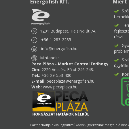
Energofish Kft.
Miért 
Szé
termékk
Ter
1201 Budapest, Helsinki út 74.
fejlesz
részt
+36-1-283-2285
Gyor
info@energofish.hu
problém
Mintabolt:
Sza
Peca Pláza - Market Central Ferihegy
ügyfélk
Cím:
2220 Vecsés, Fő út 246-248.
Kör
Tel.:
+36-29-553-400
E-mail:
pecaplaza@energofish.hu
Web:
www.pecaplaza.hu
Partnerboltjainkkal együttműködve, igyekszünk megfelelő kínálat