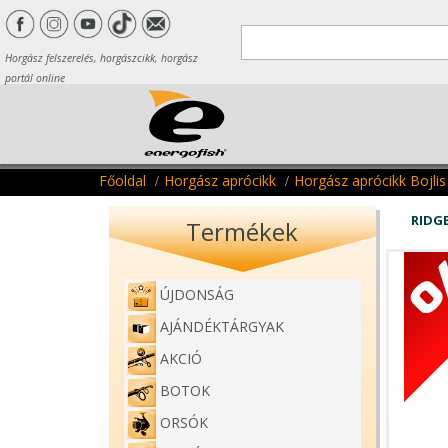
Horgász felszerelés, horgászcikk, horgász
portál online
Főoldal
Horgász aprócikk
Horgász aprócikk Bojlis
RIDG
Termékek
ÚJDONSÁG
AJÁNDÉKTÁRGYAK
AKCIÓ
BOTOK
ORSÓK