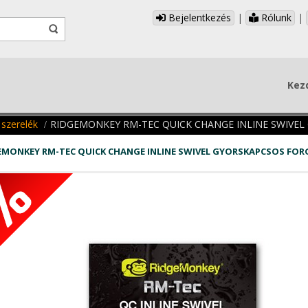
Bejelentkezés
|
Rólunk
|
Kez
 szerelék
RIDGEMONKEY RM-TEC QUICK CHANGE INLINE SWIVE
EMONKEY RM-TEC QUICK CHANGE INLINE SWIVEL GYORSKAPCSOS FO