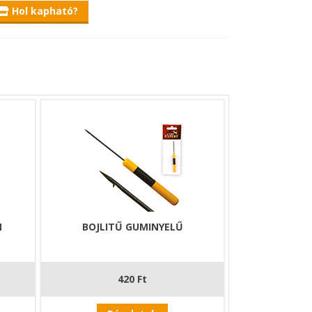
Hol kapható?
N
BOJLITŰ GUMINYELŰ
420 Ft