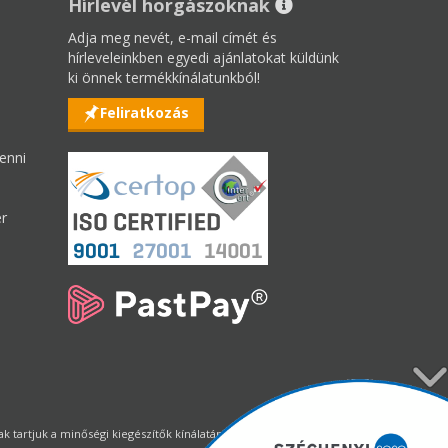
Hírlevél horgászoknak
Adja meg nevét, e-mail címét és
hírleveleinkben egyedi ajánlatokat küldünk
ki önnek termékkínálatunkból!
Feliratkozás
enni
er
tartjuk a minőségi kiegészítők kínálatának állandó biztosítását.