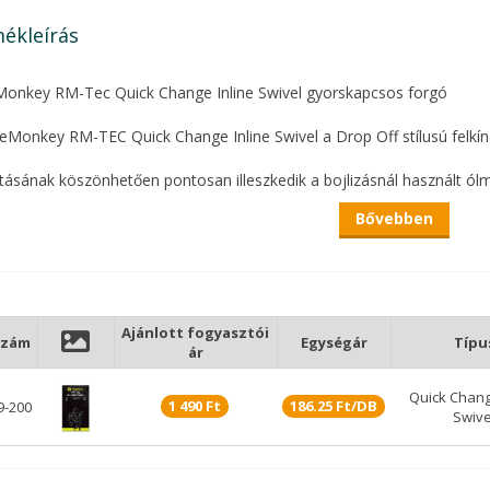
ékleírás
onkey RM-Tec Quick Change Inline Swivel gyorskapcsos forgó
eMonkey RM-TEC Quick Change Inline Swivel a Drop Off stílusú felkíná
ításának köszönhetően pontosan illeszkedik a bojlizásnál használt ól
edileg tervezett quick change kar úgy lett kialakítva, hogy minimalizál
Bővebben
 sárgaréz, mely be lett vonva egy csillogásmentes bevonattal.
orgás jellemzi, ezzel is megelőzve előkénk felcsavarodását.
Ajánlott fogyasztói
szám
Egységár
Típu
ár
Quick Chang
1 490 Ft
186.25 Ft/DB
-200
Swive