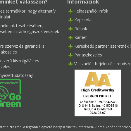
minket válasszon?
Információk
les termékkör, nagy alternatív
Felhasználói infók
ínálat
Kapcsolat
mékeink tesztelésében,
Rólunk
tésében sztárhorgászok vesznek
Karrier
s szerviz és garanciális
Kereskedő partner szeretnék l
akezelés
Panaszkezelés
kszerű kiszolgálás és
Visszaélés-bejelentési rendsz
ezelés
nyezettudatosság
ot biztosítani a legtöbb alapvető horgászcikk tekintetében, kiemelkedően fontosnak 