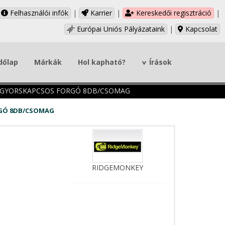
Felhasználói infók
|
Karrier
|
Kereskedői regisztráció
|
Európai Uniós Pályázataink
|
Kapcsolat
dőlap
Márkák
Hol kapható?
Írások
L GYORSKAPCSOS FORGÓ 8DB/CSOMAG
RGÓ 8DB/CSOMAG
RIDGEMONKEY