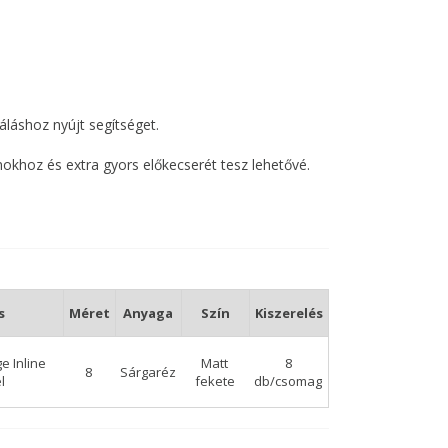
láshoz nyújt segítséget.
mokhoz és extra gyors előkecserét tesz lehetővé.
ja a gumihüvely esetleges sérülését.
s
Méret
Anyaga
Szín
Kiszerelés
e Inline
Matt
8
8
Sárgaréz
l
fekete
db/csomag