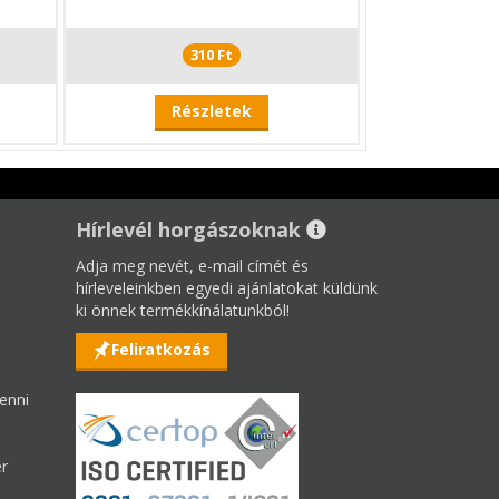
310 Ft
Részletek
Hírlevél horgászoknak
Adja meg nevét, e-mail címét és
hírleveleinkben egyedi ajánlatokat küldünk
ki önnek termékkínálatunkból!
Feliratkozás
enni
er