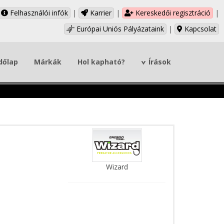
Felhasználói infók
|
Karrier
|
Kereskedői regisztráció
|
Európai Uniós Pályázataink
|
Kapcsolat
dőlap
Márkák
Hol kapható?
Írások
Wizard