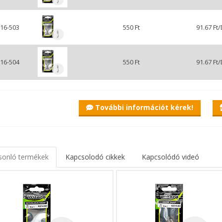
16-503
550 Ft
91.67 Ft
16-504
550 Ft
91.67 Ft
d Not-a-Knot kapocs
szikus csomómentes kötés nélkülözhetetlen eszköze ez a rendkívül er
k hogy a csomóval nem gyengítjük ezáltal a készségünket, de még a m
További információt kérek!
zhetjük némi rutin megszerzése után.
sonló termékek
Kapcsolodó cikkek
Kapcsolódó videó