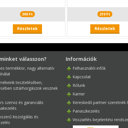
300 Ft
210 Ft
Részletek
Részletek
minket válasszon?
Információk
les termékkör, nagy alternatív
Felhasználói infók
ínálat
Kapcsolat
mékeink tesztelésében,
Rólunk
tésében sztárhorgászok vesznek
Karrier
s szerviz és garanciális
Kereskedő partner szeretnék l
akezelés
Panaszkezelés
kszerű kiszolgálás és
Visszaélés-bejelentési rendsz
ezelés