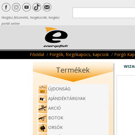
Horgász felszerelés, horgászcikk, horgász
portál online
Főoldal
Forgók, forgókapocs, kapcsok
Forgó Kap
WIZA
Termékek
ÚJDONSÁG
AJÁNDÉKTÁRGYAK
AKCIÓ
BOTOK
ORSÓK