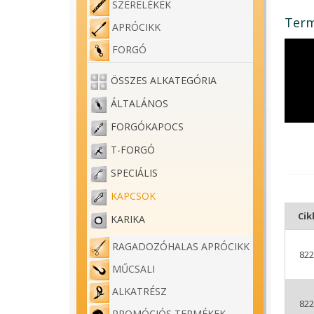
SZERELÉKEK
Term
APRÓCIKK
FORGÓ
ÖSSZES ALKATEGÓRIA
ÁLTALÁNOS
FORGÓKAPOCS
T-FORGÓ
SPECIÁLIS
KAPCSOK
Ci
KARIKA
RAGADOZÓHALAS APRÓCIKK
822
MŰCSALI
ALKATRÉSZ
822
PROMÓCIÓS TERMÉKEK