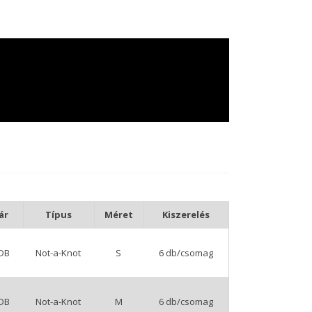
ár
Típus
Méret
Kiszerelés
/DB
Not-a-Knot
S
6 db/csomag
/DB
Not-a-Knot
M
6 db/csomag