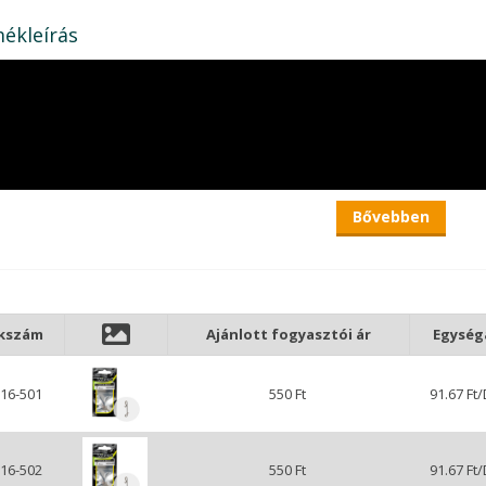
ékleírás
Bővebben
kkszám
Ajánlott fogyasztói ár
Egység
16-501
550 Ft
91.67 Ft
16-502
550 Ft
91.67 Ft