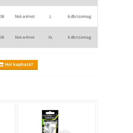
/DB
Not-a-Knot
L
6 db/csomag
/DB
Not-a-Knot
XL
6 db/csomag
ős acéldrótból készült kapocs.
űcsalik cseréjét is pillanatok alatt
Hol kapható?