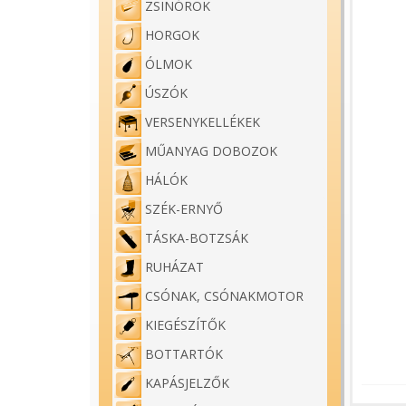
ZSINÓROK
HORGOK
ÓLMOK
ÚSZÓK
VERSENYKELLÉKEK
MŰANYAG DOBOZOK
HÁLÓK
SZÉK-ERNYŐ
TÁSKA-BOTZSÁK
RUHÁZAT
CSÓNAK, CSÓNAKMOTOR
KIEGÉSZÍTŐK
BOTTARTÓK
KAPÁSJELZŐK