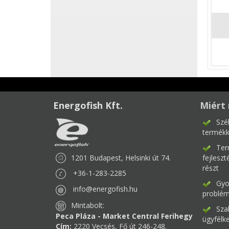
Energofish Kft.
Miért 
Szé
termékk
Ter
1201 Budapest, Helsinki út 74.
fejlesz
részt
+36-1-283-2285
Gyor
info@energofish.hu
problém
Mintabolt:
Sza
Peca Pláza - Market Central Ferihegy
ügyfélk
Cím:
2220 Vecsés, Fő út 246-248.