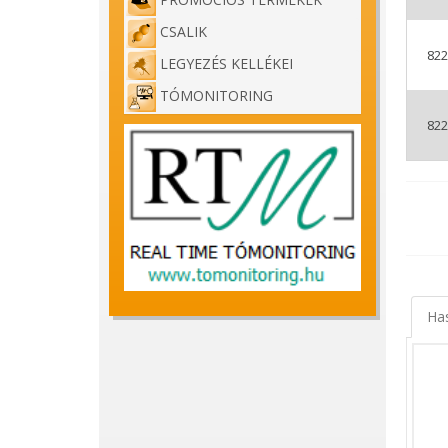
CSALIK
822
LEGYEZÉS KELLÉKEI
TÓMONITORING
822
Wizar
A klas
Nemcsa
elvége
Ha