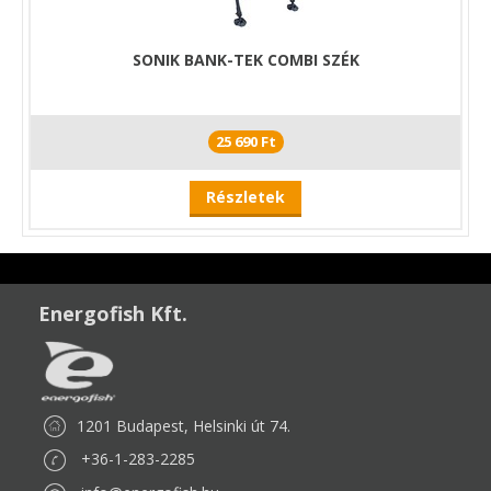
SONIK BANK-TEK COMBI SZÉK
25 690 Ft
Részletek
Energofish Kft.
1201 Budapest, Helsinki út 74.
+36-1-283-2285