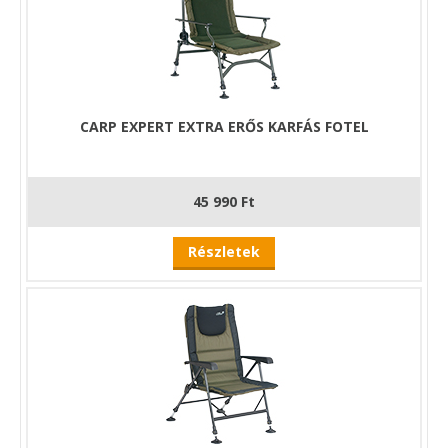
teherbírással és kényelmi részekkel rendelkezik. Ajánljuk
mindazoknak, akiknek elegük van a kicsi, kényelmetlen, kis
teherbírású székekből!
CARP EXPERT EXTRA ERŐS KARFÁS FOTEL
45 990 Ft
Részletek