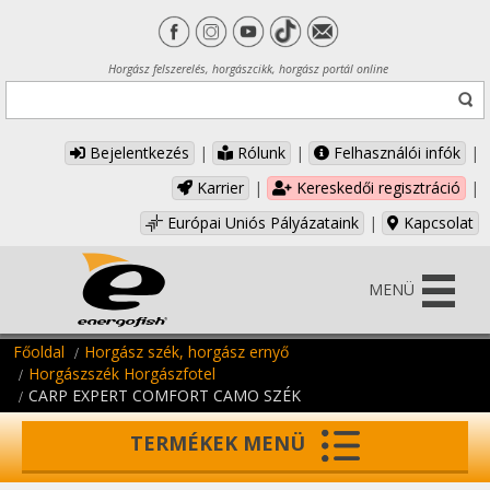
Horgász felszerelés, horgászcikk, horgász portál online
Bejelentkezés
|
Rólunk
|
Felhasználói infók
|
Karrier
|
Kereskedői regisztráció
|
Európai Uniós Pályázataink
|
Kapcsolat
MENÜ
Főoldal
Horgász szék, horgász ernyő
Horgászszék Horgászfotel
CARP EXPERT COMFORT CAMO SZÉK
TERMÉKEK MENÜ