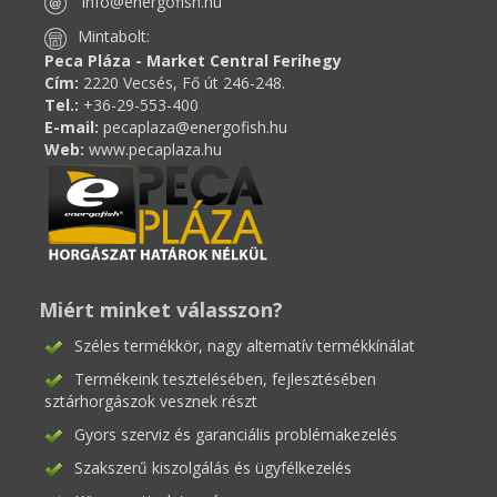
info@energofish.hu
Mintabolt:
Peca Pláza - Market Central Ferihegy
Cím:
2220 Vecsés, Fő út 246-248.
Tel.:
+36-29-553-400
E-mail:
pecaplaza@energofish.hu
Web:
www.pecaplaza.hu
Miért minket válasszon?
Széles termékkör, nagy alternatív termékkínálat
Termékeink tesztelésében, fejlesztésében
sztárhorgászok vesznek részt
Gyors szerviz és garanciális problémakezelés
Szakszerű kiszolgálás és ügyfélkezelés