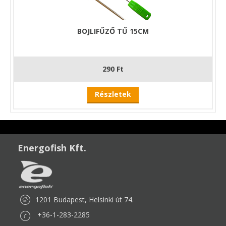
BOJLIFŰZŐ TŰ 15CM
290 Ft
Részletek
Energofish Kft.
1201 Budapest, Helsinki út 74.
+36-1-283-2285