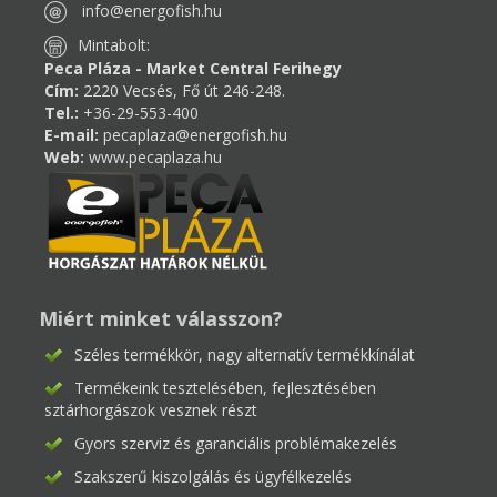
info@energofish.hu
Mintabolt:
Peca Pláza - Market Central Ferihegy
Cím:
2220 Vecsés, Fő út 246-248.
Tel.:
+36-29-553-400
E-mail:
pecaplaza@energofish.hu
Web:
www.pecaplaza.hu
Miért minket válasszon?
Széles termékkör, nagy alternatív termékkínálat
Termékeink tesztelésében, fejlesztésében
sztárhorgászok vesznek részt
Gyors szerviz és garanciális problémakezelés
Szakszerű kiszolgálás és ügyfélkezelés