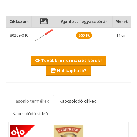
Cikkszám
Ajánlott fogyasztói ár
Méret
80209-040
860 Ft
11 cm
További információt kérek!
Hol kapható?
Hasonló termékek
Kapcsolodó cikkek
Kapcsolódó videó