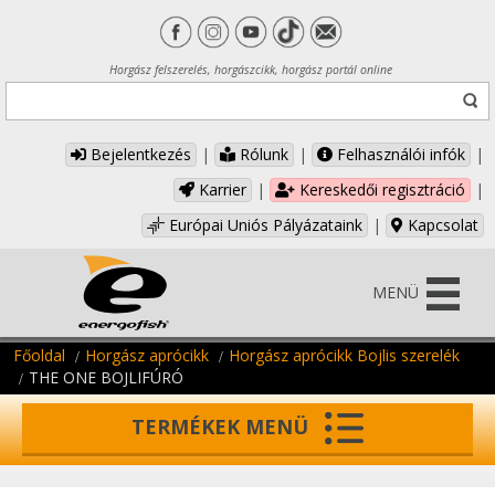
Horgász felszerelés, horgászcikk, horgász portál online
Bejelentkezés
|
Rólunk
|
Felhasználói infók
|
Karrier
|
Kereskedői regisztráció
|
Európai Uniós Pályázataink
|
Kapcsolat
MENÜ
Főoldal
Horgász aprócikk
Horgász aprócikk Bojlis szerelék
THE ONE BOJLIFÚRÓ
TERMÉKEK MENÜ