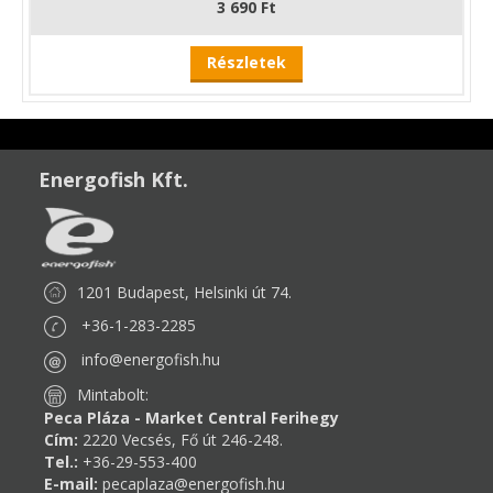
3 690 Ft
Részletek
Energofish Kft.
1201 Budapest, Helsinki út 74.
+36-1-283-2285
info@energofish.hu
Mintabolt:
Peca Pláza - Market Central Ferihegy
Cím:
2220 Vecsés, Fő út 246-248.
Tel.:
+36-29-553-400
E-mail:
pecaplaza@energofish.hu