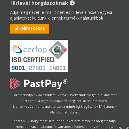
Hírlevél horgászoknak
Adja meg nevét, e-mail címét és hírleveleinkben egyedi
ajánlatokat küldünk ki önnek termékkínálatunkból!
Feliratkozás
Partnerboltjainkkal együttműködve, igyekszünk megfelelő kínálatot
biztosítani a legtöbb alapvető horgászcikk tekintetében,
kiemelkedően fontosnak tartjuk a minőségi kiegészítők kínálatának
állandó biztosítását.
Köszönjük, hogy megtisztel bennünket bizalmával és meglátogatja
honlapunkat, kínálatunk folyamatos bővülését itt nyomon tudja