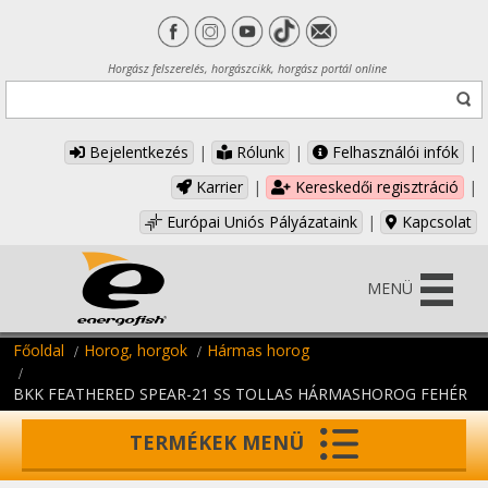
Horgász felszerelés, horgászcikk, horgász portál online
Bejelentkezés
|
Rólunk
|
Felhasználói infók
|
Karrier
|
Kereskedői regisztráció
|
Európai Uniós Pályázataink
|
Kapcsolat
MENÜ
Főoldal
Horog, horgok
Hármas horog
BKK FEATHERED SPEAR-21 SS TOLLAS HÁRMASHOROG FEHÉR
TERMÉKEK MENÜ