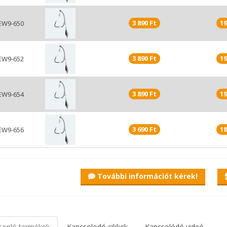
A füles szár a kezdetektől fogva alkalmazott forma. Elsős
alkalmazzák, bár a gyártástechnológia fejlődésével egyre k
egyszerű clinch csomóval megoldható. A bojlis és feeder h
3 890 Ft
19
EW9-650
csalizáshoz nélkülözhetetlen.
3 890 Ft
19
EW9-652
3 890 Ft
19
EW9-654
3 690 Ft
18
EW9-656
További információt kérek!
sonló termékek
Kapcsolodó cikkek
Kapcsolódó videó