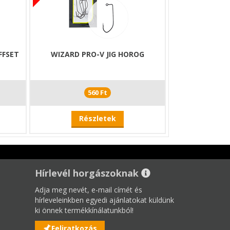
FFSET
WIZARD PRO-V JIG HOROG
560 Ft
Részletek
Hírlevél horgászoknak
Adja meg nevét, e-mail címét és
hírleveleinkben egyedi ajánlatokat küldünk
ki önnek termékkínálatunkból!
Feliratkozás