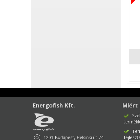
Energofish Kft.
Miért 
Szé
termékk
Ter
1201 Budapest, Helsinki út 74.
fejlesz