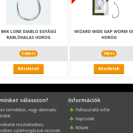
BKK LONE DIABLO EGYÁGÚ
WIZARD WIDE GAP WORM O
RABLÓHALAS HOROG
HOROG
3 690 Ft
790 Ft
Részletek
Részletek
minket válasszon?
Információk
les termékkör, nagy alternatív
Felhasználói infók
ínálat
Kapcsolat
mékeink tesztelésében,
Rólunk
tésében sztárhorgászok vesznek