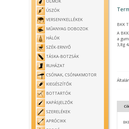
ÓLMOK
Term
ÚSZÓK
VERSENYKELLÉKEK
BKK Ti
MŰANYAG DOBOZOK
A BKK 
HÁLÓK
a gumi
3,8g 4
SZÉK-ERNYŐ
BKK Ti
TÁSKA-BOTZSÁK
Több m
RUHÁZAT
A horo
CSÓNAK, CSÓNAKMOTOR
a csal
Általá
KIEGÉSZÍTŐK
Ami mé
tartja 
BOTTARTÓK
A horo
KAPÁSJELZŐK
akaszt
Ci
bevágá
SZERELÉKEK
APRÓCIKK
BK