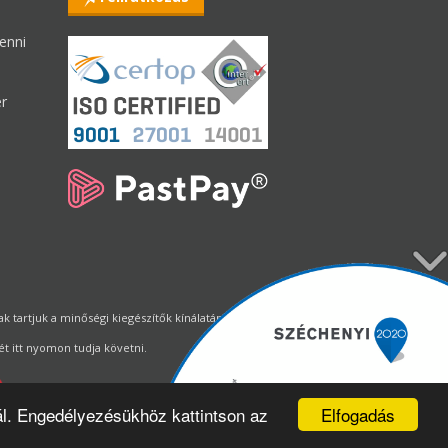
enni
er
tartjuk a minőségi kiegészítők kínálatának állandó biztosítását.
t itt nyomon tudja követni.
Elfogadás
ál. Engedélyezésükhöz kattintson az