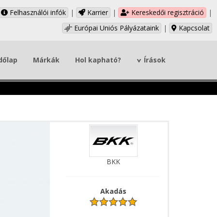
Felhasználói infók
|
Karrier
|
Kereskedői regisztráció
|
Európai Uniós Pályázataink
|
Kapcsolat
dőlap
Márkák
Hol kapható?
Írások
BKK
Akadás