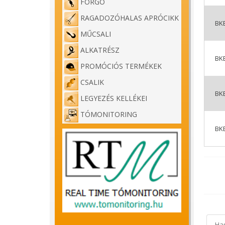
FORGÓ
RAGADOZÓHALAS APRÓCIKK
BK
MŰCSALI
ALKATRÉSZ
BK
PROMÓCIÓS TERMÉKEK
CSALIK
BK
LEGYEZÉS KELLÉKEI
TÓMONITORING
BK
Ha