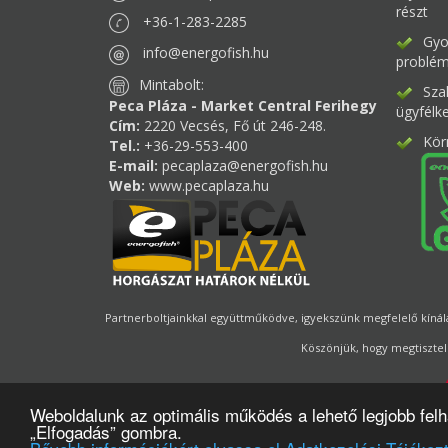
részt
+36-1-283-2285
Gyor
info@energofish.hu
problém
Mintabolt:
Sza
Peca Pláza - Market Central Ferihegy
ügyfélk
Cím:
2220 Vecsés, Fő út 246-248.
Kör
Tel.:
+36-29-553-400
E-mail:
pecaplaza@energofish.hu
Web:
www.pecaplaza.hu
Partnerboltjainkkal együttműködve, igyekszünk megfelelő kínálat
Köszönjük, hogy megtisztel
Weboldalunk az optimális működés a lehető legjobb fel
„Elfogadás” gombra.