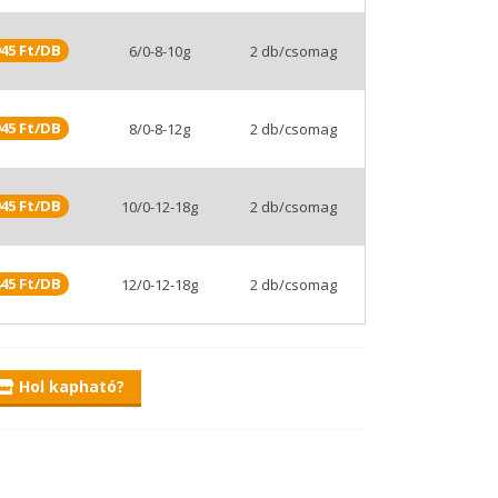
orban közepes és nagyméretű horgoknál
isebb méretű horgoknál jelenik meg. Kötése egy
orgászok körében kedvelt fűzött, csomómentes
45 Ft/DB
6/0-8-10g
2 db/csomag
45 Ft/DB
8/0-8-12g
2 db/csomag
45 Ft/DB
10/0-12-18g
2 db/csomag
45 Ft/DB
12/0-12-18g
2 db/csomag
Hol kapható?