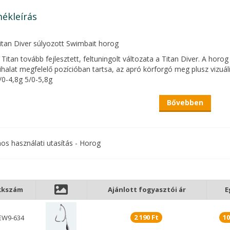
ékleírás
tan Diver súlyozott Swimbait horog
Titan tovább fejlesztett, feltuningolt változata a Titan Diver. A hor
halat megfelelő pozícióban tartsa, az apró körforgó meg plusz vizuális
/0-4,8g 5/0-5,8g
tan igazán nagy segítség, ha bestiákra horgászol. Ha swimbaitekkel h
Bővebben
int egyéves teszt, különböző halfajokkal végzett „terepmunka” alátá
g rugóval van felszerelve, ami megkönnyíti a csalizást és a horog bef
i ne mozduljon el.
nos használati utasítás - Horog
g lényeges, hogy kifejezetten hosszú a horog hegy és annak a szára,
a halat, lehetetlenné teszi, hogy kirázza.
g tűhegyes az a ragadós féle, már attól belénk áll, ha ránézünk, a hegy
ás sikerét. Ezenkívül a BKK Super Slide bevonata csökkenti a súrlódási
kkszám
Ajánlott fogyasztói ár
E
st.
2 190 Ft
10
EW9-634