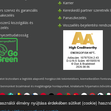
Karrier
s szerviz és garanciális
Kereskedő partner szeretnék l
akezelés
Panaszkezelés
kszerű kiszolgálás és
Visszaélés-bejelentési rendsz
ezelés
nyezettudatosság
ot biztosítani a legtöbb alapvető horgászcikk tekintetében, kiemelkedően fontosnak 
 bennünket bizalmával és meglátogatja honlapunkat, kínálatunk folyamatos bővülésé
használói élmény nyújtása érdekében sütiket (cookie) haszn
Designed by
Energofish Kft