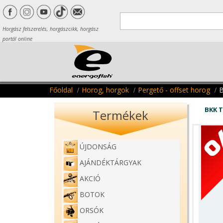
Horgász felszerelés, horgászcikk, horgász
portál online
Főoldal
Horog, horgok
Pergető - offset horog
BKK 
Termékek
ÚJDONSÁG
AJÁNDÉKTÁRGYAK
AKCIÓ
BOTOK
ORSÓK