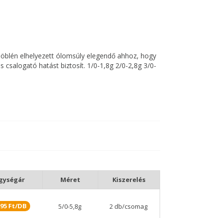
og öblén elhelyezett ólomsúly elegendő ahhoz, hogy
 csalogató hatást biztosít. 1/0-1,8g 2/0-2,8g 3/0-
orgászol, akkor ez az a horog, amit eddig kerestél.
masztja a horog konstrukcióját és sokoldalúságát.
ordulását. A csúsztatható szilikon dugó segít, hogy
 ez mély akasztást tesz lehetővé és nagyon jól
 a szárhoz viszonyítva kifelé áll így javítva az
 ellenállást, biztosítva ezzel a zökkenőmentes
gységár
Méret
Kiszerelés
95 Ft/DB
5/0-5,8g
2 db/csomag