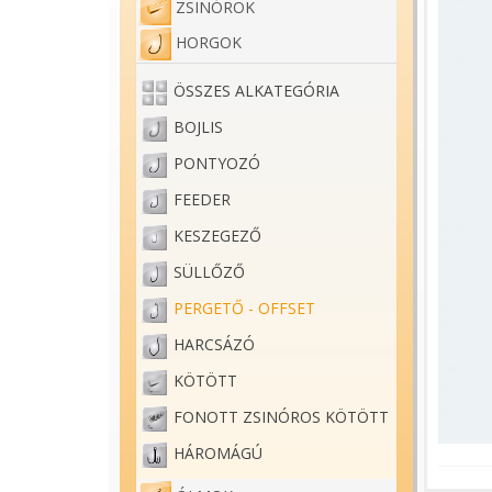
ZSINÓROK
HORGOK
ÖSSZES ALKATEGÓRIA
BOJLIS
PONTYOZÓ
FEEDER
KESZEGEZŐ
SÜLLŐZŐ
PERGETŐ - OFFSET
HARCSÁZÓ
KÖTÖTT
FONOTT ZSINÓROS KÖTÖTT
HÁROMÁGÚ