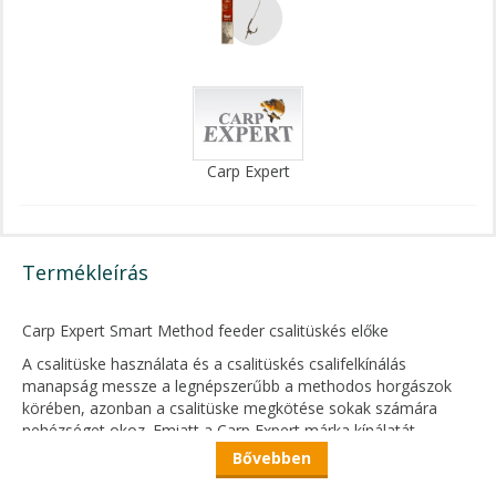
Carp Expert
Termékleírás
Carp Expert Smart Method feeder csalitüskés előke
A csalitüske használata és a csalitüskés csalifelkínálás
manapság messze a legnépszerűbb a methodos horgászok
körében, azonban a csalitüske megkötése sokak számára
nehézséget okoz. Emiatt a Carp Expert márka kínálatát
alaposan kibővítettük előkötött, csalitüskés előkékkel.
Bővebben
A Method Feeder Hair Rig szakállas, minőségi, erős pontyozó