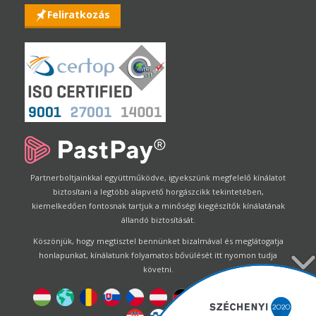
Feliratkozás
Partnerboltjainkkal együttműködve, igyekszünk megfelelő kínálatot
biztosítani a legtöbb alapvető horgászcikk tekintetében,
kiemelkedően fontosnak tartjuk a minőségi kiegészítők kínálatának
állandó biztosítását.
Köszönjük, hogy megtisztel bennünket bizalmával és meglátogatja
honlapunkat, kínálatunk folyamatos bővülését itt nyomon tudja
követni.