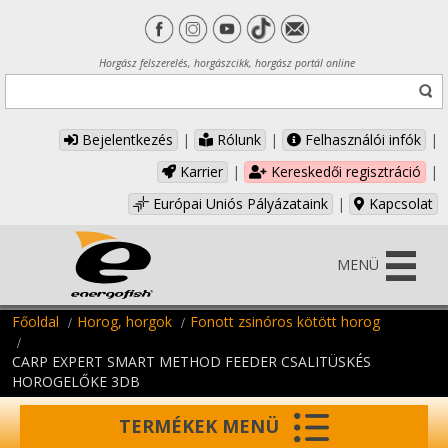
Horgász felszerelés, horgászcikk, horgász portál online
Bejelentkezés
|
Rólunk
|
Felhasználói infók
|
Karrier
|
Kereskedői regisztráció
|
Európai Uniós Pályázataink
|
Kapcsolat
MENÜ
Főoldal
Horog, horgok
Fonott zsinóros kötött horog
CARP EXPERT SMART METHOD FEEDER CSALITÜSKÉS
HOROGELŐKE 3DB
TERMÉKEK MENÜ