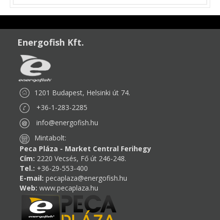
Energofish Kft.
1201 Budapest, Helsinki út 74.
+36-1-283-2285
info@energofish.hu
Mintabolt:
Peca Pláza - Market Central Ferihegy
Cím:
2220 Vecsés, Fő út 246-248.
Tel.:
+36-29-553-400
E-mail:
pecaplaza@energofish.hu
Web:
www.pecaplaza.hu