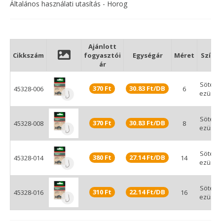
Általános használati utasítás - Horog
Ajánlott
Cikkszám
fogyasztói
Egységár
Méret
Szín
ár
Sötét
370 Ft
30.83 Ft/DB
45328-006
6
ezüst
Sötét
370 Ft
30.83 Ft/DB
45328-008
8
ezüst
Sötét
380 Ft
27.14 Ft/DB
45328-014
14
ezüst
Sötét
310 Ft
22.14 Ft/DB
45328-016
16
ezüst