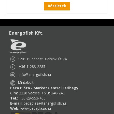
Részletek
Energofish Kft.
1201 Budapest, Helsinki út 74.
+36-1-283-2285
info@energofish.hu
Mintabolt:
Peca Pláza - Market Central Ferihegy
Cím:
2220 Vecsés, Fő út 246-248.
Tel.:
+36-29-553-400
E-mail:
pecaplaza@energofish.hu
Web:
www.pecaplaza.hu