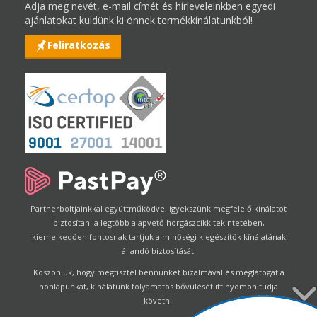
Adja meg nevét, e-mail címét és hírleveleinkben egyedi
ajánlatokat küldünk ki önnek termékkínálatunkból!
Feliratkozás
Partnerboltjainkkal együttműködve, igyekszünk megfelelő kínálatot
biztosítani a legtöbb alapvető horgászcikk tekintetében,
kiemelkedően fontosnak tartjuk a minőségi kiegészítők kínálatának
állandó biztosítását.
Köszönjük, hogy megtisztel bennünket bizalmával és meglátogatja
honlapunkat, kínálatunk folyamatos bővülését itt nyomon tudja
követni.