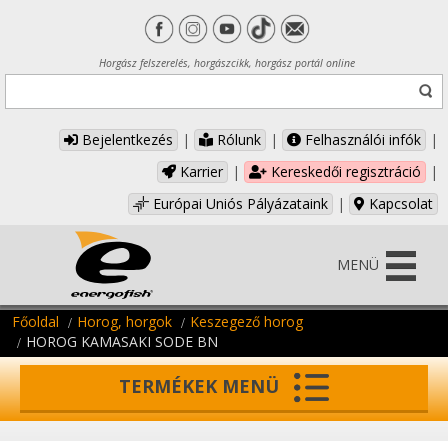
Horgász felszerelés, horgászcikk, horgász portál online
Bejelentkezés
|
Rólunk
|
Felhasználói infók
|
Karrier
|
Kereskedői regisztráció
|
Európai Uniós Pályázataink
|
Kapcsolat
MENÜ
Főoldal
Horog, horgok
Keszegező horog
HOROG KAMASAKI SODE BN
TERMÉKEK MENÜ