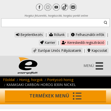
Horgász felszerelés, horgászcikk, horgász portál online
Bejelentkezés
|
Rólunk
|
Felhasználói infók
|
Karrier
|
Kereskedői regisztráció
|
Európai Uniós Pályázataink
|
Kapcsolat
MENÜ
Főoldal
Horog, horgok
Pontyozó horog
KAMASAKI CARBON HOROG 830N NICKEL
TERMÉKEK MENÜ