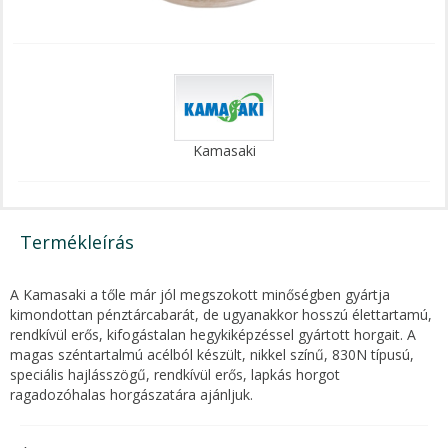
Kamasaki
Termékleírás
A Kamasaki a tőle már jól megszokott minőségben gyártja
kimondottan pénztárcabarát, de ugyanakkor hosszú élettartamú,
rendkívül erős, kifogástalan hegykiképzéssel gyártott horgait. A
magas széntartalmú acélból készült, nikkel színű, 830N típusú,
speciális hajlásszögű, rendkívül erős, lapkás horgot
ragadozóhalas horgászatára ajánljuk.