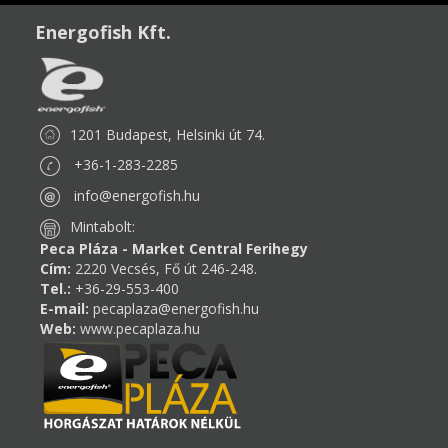
Energofish Kft.
1201 Budapest, Helsinki út 74.
+36-1-283-2285
info@energofish.hu
Mintabolt:
Peca Pláza - Market Central Ferihegy
Cím:
2220 Vecsés, Fő út 246-248.
Tel.:
+36-29-553-400
E-mail:
pecaplaza@energofish.hu
Web:
www.pecaplaza.hu