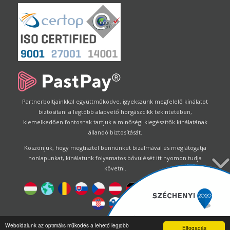
Partnerboltjainkkal együttműködve, igyekszünk megfelelő kínálatot
biztosítani a legtöbb alapvető horgászcikk tekintetében,
kiemelkedően fontosnak tartjuk a minőségi kiegészítők kínálatának
állandó biztosítását.
Köszönjük, hogy megtisztel bennünket bizalmával és meglátogatja
honlapunkat, kínálatunk folyamatos bővülését itt nyomon tudja
követni.
Designed by
Energofish Kft
Weboldalunk az optimális működés a lehető legjobb
Elfogadás