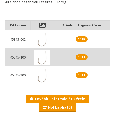
Általános használati utasítás - Horog
Cikkszám
Ajánlott fogyasztói ár
15 Ft
45315-002
15 Ft
45315-100
15 Ft
45315-200
További információt kérek!
Hol kapható?