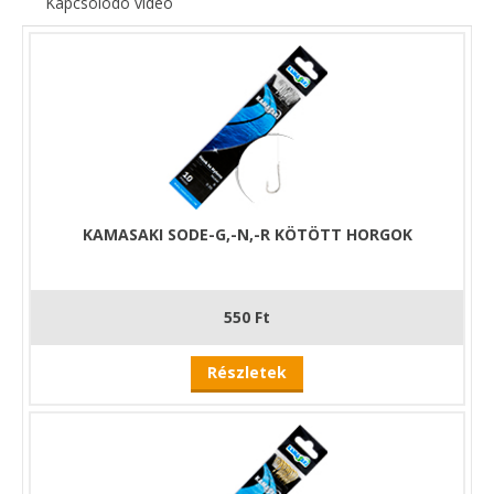
Kapcsolódó videó
KAMASAKI SODE-G,-N,-R KÖTÖTT HORGOK
550 Ft
Részletek