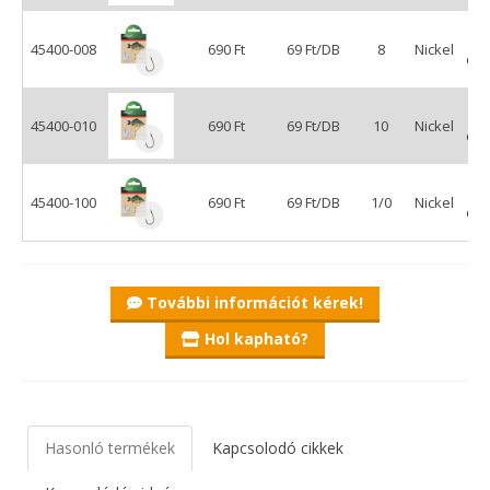
45400-008
690 Ft
69 Ft/DB
8
Nickel
db
45400-010
690 Ft
69 Ft/DB
10
Nickel
db
45400-100
690 Ft
69 Ft/DB
1/0
Nickel
db
További információt kérek!
Hol kapható?
Hasonló termékek
Kapcsolodó cikkek