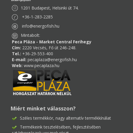
1201 Budapest, Helsinki út 74.
+36-1-283-2285
info@energofish.hu
Mintabolt:
Peca Pláza - Market Central Ferihegy
Cím:
2220 Vecsés, Fő út 246-248.
Tel.:
+36-29-553-400
E-mail:
pecaplaza@energofish.hu
Web:
www.pecaplaza.hu
Miért minket válasszon?
Széles termékkör, nagy alternatív termékkínálat
Termékeink tesztelésében, fejlesztésében
sztárhorgászok vesznek részt