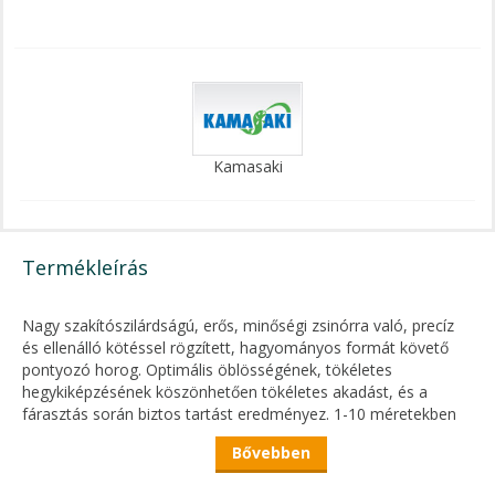
Kamasaki
Termékleírás
Nagy szakítószilárdságú, erős, minőségi zsinórra való, precíz
és ellenálló kötéssel rögzített, hagyományos formát követő
pontyozó horog. Optimális öblösségének, tökéletes
hegykiképzésének köszönhetően tökéletes akadást, és a
fárasztás során biztos tartást eredményez. 1-10 méretekben
kerül forgalomba, víztiszta, átlátszó előkén.
Bővebben