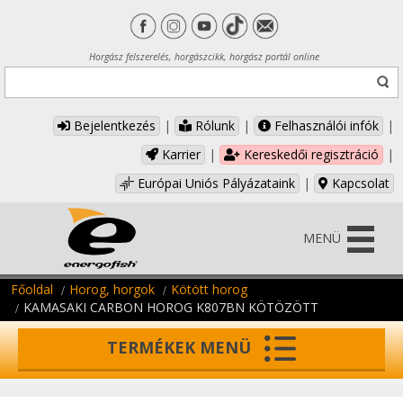
Horgász felszerelés, horgászcikk, horgász portál online
Bejelentkezés
|
Rólunk
|
Felhasználói infók
|
Karrier
|
Kereskedői regisztráció
|
Európai Uniós Pályázataink
|
Kapcsolat
MENÜ
Főoldal
Horog, horgok
Kötött horog
KAMASAKI CARBON HOROG K807BN KÖTÖZÖTT
TERMÉKEK MENÜ