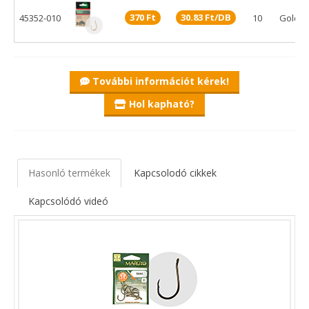
370 Ft
30.83 Ft/DB
45352-010
10
Gold
További információt kérek!
Hol kapható?
Hasonló termékek
Kapcsolodó cikkek
Kapcsolódó videó