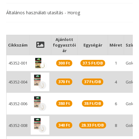
A horog síkjából kihajtott azzal hegyesszöget
bezáró hegyforma, mely eleinte a bojlis
Általános használati utasítás - Horog
horgok sajátja volt. Kimagasló akadási és
haltartó tulajdonságánál fogva egyre több
horgászmódszerhez elérhető a speciálisan
kialakított kihajtott hegyű horog.
Ajánlott
A lapkás szár a kezdetektől fogva alkalmazott
Cikkszám
fogyasztói
Egységár
Méret
Szín
forma. Kisméretű horgoknál verhetetlen,
ár
messze a leg strapabíróbb megoldást nyújtó
45352-001
forma, mely a megfelelő horogkötéssel
300 Ft
37.5 Ft/DB
1
Gold
kombinálva tökéletes, jól terhelhető
végeredményt ad.
370 Ft
37 Ft/DB
45352-004
4
Gold
Az egyik leggyakrabban alkalmazott
szakállforma, melynek mérete függ a horog
formájától, méretétől és a felhasználás
módjától is. Méretéről elmondható, hogy
380 Ft
38 Ft/DB
45352-006
6
Gold
garantálja a tökéletes akadást és az optimális
haltartás, miközben biztosítja a lehető
legkíméletesebb horogszabadítást.
340 Ft
28.33 Ft/DB
45352-008
8
Gold