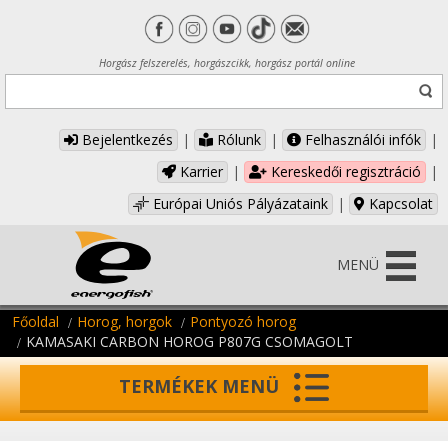
Horgász felszerelés, horgászcikk, horgász portál online
Bejelentkezés
|
Rólunk
|
Felhasználói infók
|
Karrier
|
Kereskedői regisztráció
|
Európai Uniós Pályázataink
|
Kapcsolat
MENÜ
Főoldal
Horog, horgok
Pontyozó horog
KAMASAKI CARBON HOROG P807G CSOMAGOLT
TERMÉKEK MENÜ