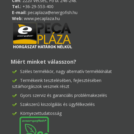
Cím:
2220 Vecsés, Fő út 246-248.
Tel.:
+36-29-553-400
E-mail:
pecaplaza@energofish.hu
Web:
www.pecaplaza.hu
Miért minket válasszon?
Széles termékkör, nagy alternatív termékkínálat
Termékeink tesztelésében, fejlesztésében
sztárhorgászok vesznek részt
Gyors szerviz és garanciális problémakezelés
Szakszerű kiszolgálás és ügyfélkezelés
Környezettudatosság