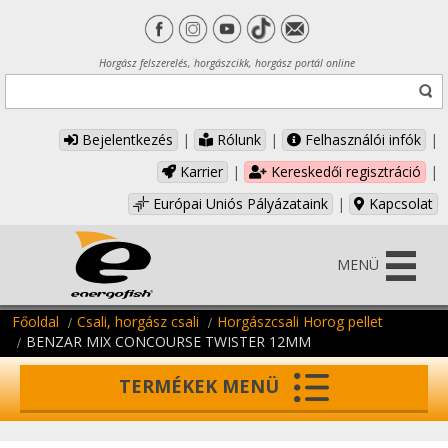
Horgász felszerelés, horgászcikk, horgász portál online
Bejelentkezés
|
Rólunk
|
Felhasználói infók
|
Karrier
|
Kereskedői regisztráció
|
Európai Uniós Pályázataink
|
Kapcsolat
MENÜ
Főoldal
Csali, horgász csali
Horgászcsali Horog pellet
BENZAR MIX CONCOURSE TWISTER 12MM
TERMÉKEK MENÜ