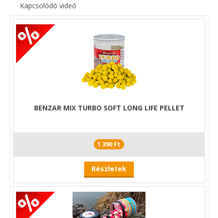
Kapcsolódó videó
A variációs lehetőségek tárháza tehát végtelen! Ezek a csalik
szinte minden szituációra megoldást kínálnak és az újdonság
erejével hatva csapják be a rafinált vagy éppen horgot még
nem látott pontyokat. Tésztájuk megegyezik a már oly sokat
bizonyított Concourse Waftersekével, így kellemes ízű,
étvágyfokozóval turbózott, oldódó struktúra jellemzi a
Concourse Twister csalikat is.
Válaszd ki a számodra legszimpatikusabb ízt és vesd be
mielőbb a kedvenc vizeden! Az eredmény nem fog elmaradni!
BENZAR MIX TURBO SOFT LONG LIFE PELLET
Nagy büszkeség számunkra, hogy a 2022-es Efttex horgász
szakmai kiállítás Digital Best New Products ezüstérmese lett
a termékünk, a Feeder horogcsali kategóriában!
1 390 Ft
Részletek