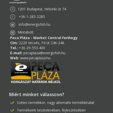
1201 Budapest, Helsinki út 74.
+36-1-283-2285
info@energofish.hu
Mintabolt:
Peca Pláza - Market Central Ferihegy
Cím:
2220 Vecsés, Fő út 246-248.
Tel.:
+36-29-553-400
E-mail:
pecaplaza@energofish.hu
Web:
www.pecaplaza.hu
Miért minket válasszon?
Széles termékkör, nagy alternatív termékkínálat
Termékeink tesztelésében, fejlesztésében