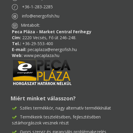
+36-1-283-2285
info@energofish.hu
Mintabolt:
Peca Pláza - Market Central Ferihegy
Cím:
2220 Vecsés, Fő út 246-248.
Tel.:
+36-29-553-400
E-mail:
pecaplaza@energofish.hu
Web:
www.pecaplaza.hu
Miért minket válasszon?
Széles termékkör, nagy alternatív termékkínálat
Termékeink tesztelésében, fejlesztésében
sztárhorgászok vesznek részt
Gyors szerviz és garanciális problémakezelés