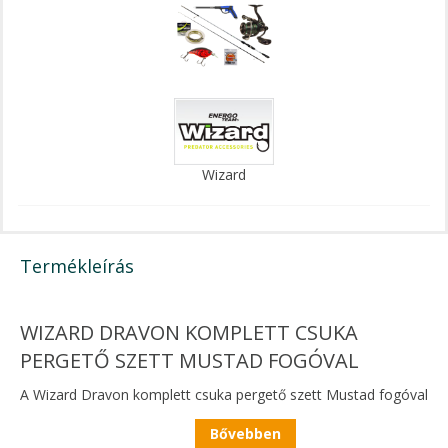
Wizard
Termékleírás
WIZARD DRAVON KOMPLETT CSUKA
PERGETŐ SZETT MUSTAD FOGÓVAL
A Wizard Dravon komplett csuka pergető szett Mustad fogóval
egy gondosan összeállított felszerelés, amely ideális választás
Bővebben
a csukára specializálódott pergető horgászok számára. A szett