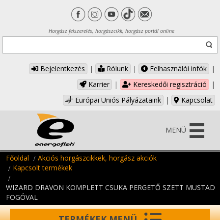
Horgász felszerelés, horgászcikk, horgász portál online
Bejelentkezés
|
Rólunk
|
Felhasználói infók
|
Karrier
|
Kereskedői regisztráció
|
Európai Uniós Pályázataink
|
Kapcsolat
MENÜ
Főoldal
Akciós horgászcikkek, horgász akciók
Kapcsolt termékek
WIZARD DRAVON KOMPLETT CSUKA PERGETŐ SZETT MUSTAD
FOGÓVAL
TERMÉKEK MENÜ