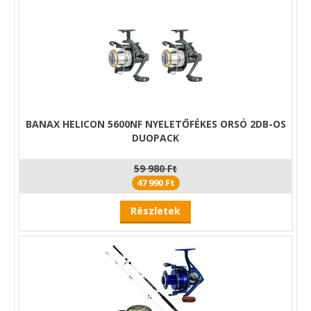
köszönhetően a szett az első horgászattól megbízható
teljesítményt nyújt tavakon, holtágakon és folyóvizeken
egyaránt.
BANAX HELICON 5600NF NYELETŐFÉKES ORSÓ 2DB-OS
DUOPACK
59 980 Ft
47 990 Ft
Részletek