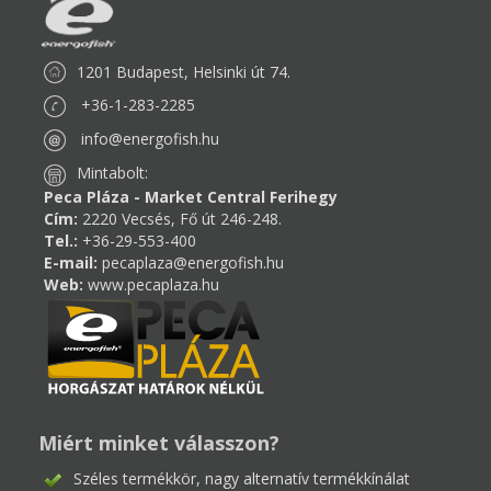
1201 Budapest, Helsinki út 74.
+36-1-283-2285
info@energofish.hu
Mintabolt:
Peca Pláza - Market Central Ferihegy
Cím:
2220 Vecsés, Fő út 246-248.
Tel.:
+36-29-553-400
E-mail:
pecaplaza@energofish.hu
Web:
www.pecaplaza.hu
Miért minket válasszon?
Széles termékkör, nagy alternatív termékkínálat