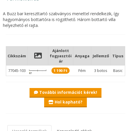
A Buzz bar kereszttartó szabványos menettel rendelkezik, így
hagyományos bottartóra is rögzíthető. Három bottartó villa
helyezhető el rajta.
Ajánlott
Cikkszám
fogyasztói
Anyaga
Jellemző
Típus
ár
77045-103
1 190 Ft
Fém
3 botos
Basic
További információt kérek!
Hol kapható?