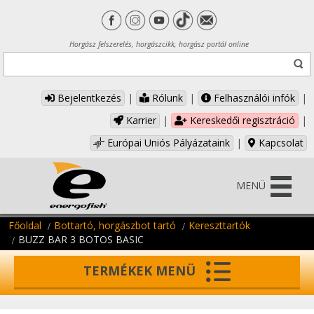
Horgász felszerelés, horgászcikk, horgász portál online
Bejelentkezés
|
Rólunk
|
Felhasználói infók
|
Karrier
|
Kereskedői regisztráció
|
Európai Uniós Pályázataink
|
Kapcsolat
MENÜ
Főoldal
Bottartó, horgászbot tartó
Kereszttartók
BUZZ BAR 3 BOTOS BASIC
TERMÉKEK MENÜ