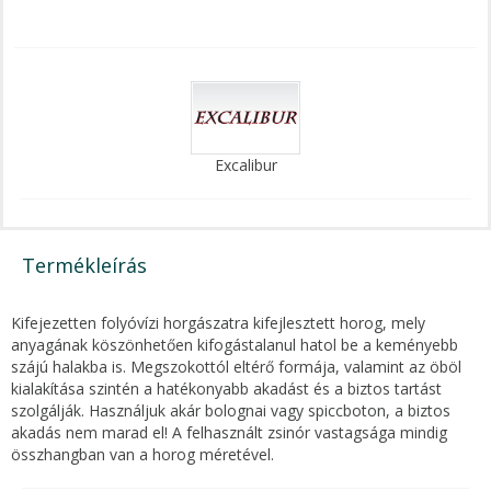
Excalibur
Termékleírás
Kifejezetten folyóvízi horgászatra kifejlesztett horog, mely
anyagának köszönhetően kifogástalanul hatol be a keményebb
szájú halakba is. Megszokottól eltérő formája, valamint az öböl
kialakítása szintén a hatékonyabb akadást és a biztos tartást
szolgálják. Használjuk akár bolognai vagy spiccboton, a biztos
akadás nem marad el! A felhasznált zsinór vastagsága mindig
összhangban van a horog méretével.