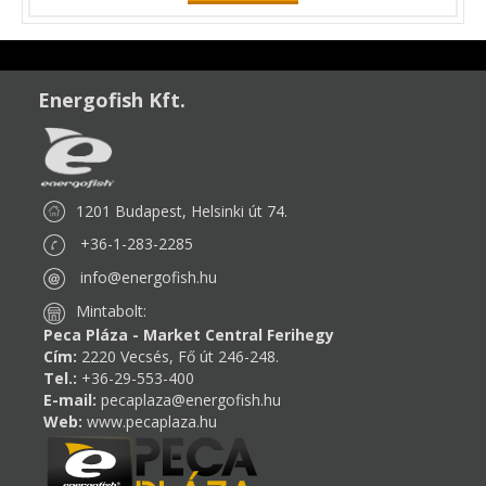
Energofish Kft.
1201 Budapest, Helsinki út 74.
+36-1-283-2285
info@energofish.hu
Mintabolt:
Peca Pláza - Market Central Ferihegy
Cím:
2220 Vecsés, Fő út 246-248.
Tel.:
+36-29-553-400
E-mail:
pecaplaza@energofish.hu
Web:
www.pecaplaza.hu