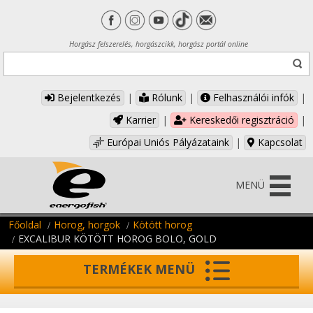
Horgász felszerelés, horgászcikk, horgász portál online
Bejelentkezés
|
Rólunk
|
Felhasználói infók
|
Karrier
|
Kereskedői regisztráció
|
Európai Uniós Pályázataink
|
Kapcsolat
MENÜ
Főoldal
Horog, horgok
Kötött horog
EXCALIBUR KÖTÖTT HOROG BOLO, GOLD
TERMÉKEK MENÜ