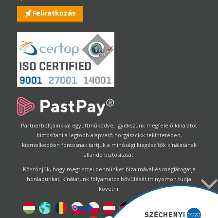
Feliratkozás
Partnerboltjainkkal együttműködve, igyekszünk megfelelő kínálatot
biztosítani a legtöbb alapvető horgászcikk tekintetében,
kiemelkedően fontosnak tartjuk a minőségi kiegészítők kínálatának
állandó biztosítását.
Köszönjük, hogy megtisztel bennünket bizalmával és meglátogatja
honlapunkat, kínálatunk folyamatos bővülését itt nyomon tudja
követni.