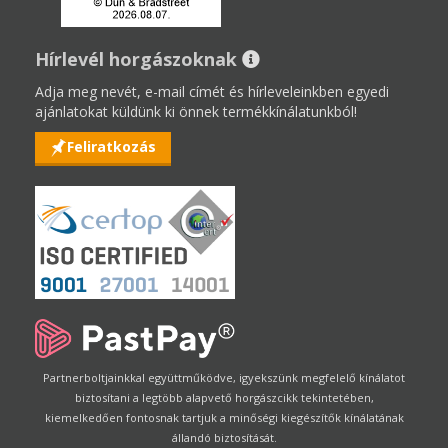
Hírlevél horgászoknak
Adja meg nevét, e-mail címét és hírleveleinkben egyedi
ajánlatokat küldünk ki önnek termékkínálatunkból!
Feliratkozás
Partnerboltjainkkal együttműködve, igyekszünk megfelelő kínálatot
biztosítani a legtöbb alapvető horgászcikk tekintetében,
kiemelkedően fontosnak tartjuk a minőségi kiegészítők kínálatának
állandó biztosítását.