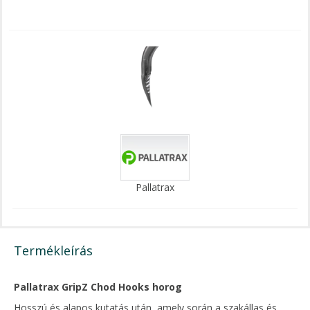
Pallatrax
Termékleírás
Pallatrax GripZ Chod Hooks horog
Hosszú és alapos kutatás után, amely során a szakállas és