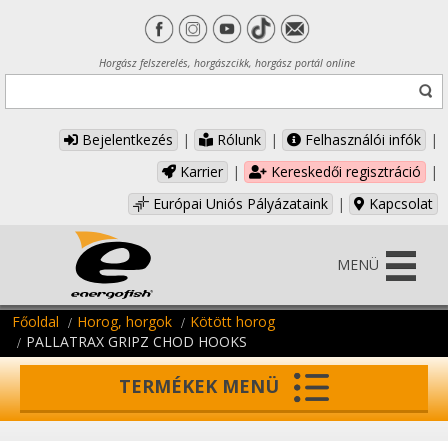
Horgász felszerelés, horgászcikk, horgász portál online
Bejelentkezés
|
Rólunk
|
Felhasználói infók
|
Karrier
|
Kereskedői regisztráció
|
Európai Uniós Pályázataink
|
Kapcsolat
MENÜ
Főoldal
Horog, horgok
Kötött horog
PALLATRAX GRIPZ CHOD HOOKS
TERMÉKEK MENÜ