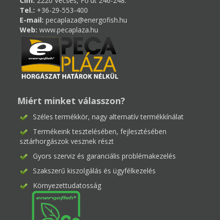
Cím:
2220 Vecsés, Fő út 246-248.
Tel.:
+36-29-553-400
E-mail:
pecaplaza@energofish.hu
Web:
www.pecaplaza.hu
Miért minket válasszon?
Széles termékkör, nagy alternatív termékkínálat
Termékeink tesztelésében, fejlesztésében
sztárhorgászok vesznek részt
Gyors szerviz és garanciális problémakezelés
Szakszerű kiszolgálás és ügyfélkezelés
Környezettudatosság