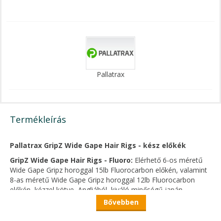
Pallatrax
Termékleírás
Pallatrax GripZ Wide Gape Hair Rigs - kész előkék
GripZ Wide Gape Hair Rigs - Fluoro:
Elérhető 6-os méretű
Wide Gape Gripz horoggal 15lb Fluorocarbon előkén, valamint
8-as méretű Wide Gape Gripz horoggal 12lb Fluorocarbon
előkén, kézzel kötve, Angliából, kiváló minőségű japán
Fluorocarbon előkezsinóron, amely egy 8-as méretű
Bővebben
forgókapocsban végződik.A Fluorocarbon szerelékek
különösen hatékonyak süllyedő csalikhoz, főként tiszta vízben,