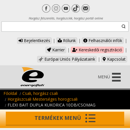
Horgász felszerelés, horgászcikk, horgász portál online
Bejelentkezés
|
Rólunk
|
Felhasználói infók
|
Karrier
|
Kereskedői regisztráció
|
Európai Uniós Pályázataink
|
Kapcsolat
MENÜ
Főoldal
Csali, horgász csali
Horgászcsali Mesterséges horogcsali
FLEXI BAIT DUPLA KUKORICA 10DB/CSOMAG
TERMÉKEK MENÜ