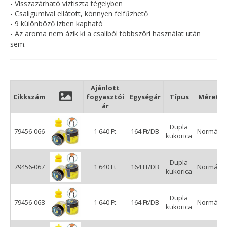
- Visszazárható víztiszta tégelyben
- Csaligumival ellátott, könnyen felfűzhető
- 9 különböző ízben kapható
- Az aroma nem ázik ki a csaliból többszöri használat után
sem.
Ajánlott
Cikkszám
fogyasztói
Egységár
Típus
Méret
ár
Dupla
79456-066
1 640 Ft
164 Ft/DB
Normál
kukorica
Dupla
79456-067
1 640 Ft
164 Ft/DB
Normál
kukorica
Dupla
79456-068
1 640 Ft
164 Ft/DB
Normál
kukorica