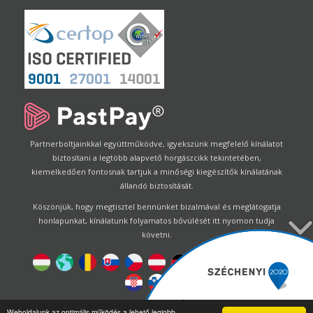
Partnerboltjainkkal együttműködve, igyekszünk megfelelő kínálatot
biztosítani a legtöbb alapvető horgászcikk tekintetében,
kiemelkedően fontosnak tartjuk a minőségi kiegészítők kínálatának
állandó biztosítását.
Köszönjük, hogy megtisztel bennünket bizalmával és meglátogatja
honlapunkat, kínálatunk folyamatos bővülését itt nyomon tudja
követni.
Designed by
Energofish Kft
Weboldalunk az optimális működés a lehető legjobb