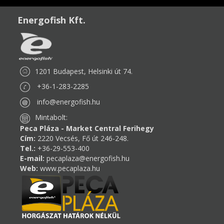
Energofish Kft.
1201 Budapest, Helsinki út 74.
+36-1-283-2285
info@energofish.hu
Mintabolt:
Peca Pláza - Market Central Ferihegy
Cím:
2220 Vecsés, Fő út 246-248.
Tel.:
+36-29-553-400
E-mail:
pecaplaza@energofish.hu
Web:
www.pecaplaza.hu