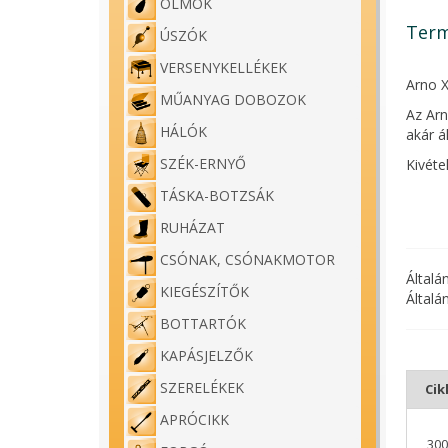
ÓLMOK
Term
ÚSZÓK
VERSENYKELLÉKEK
Arno X
MŰANYAG DOBOZOK
Az Arn
HÁLÓK
akár á
SZÉK-ERNYŐ
Kivéte
Bojliz
TÁSKA-BOTZSÁK
Nagy k
RUHÁZAT
CSÓNAK, CSÓNAKMOTOR
Általá
KIEGÉSZÍTŐK
Általá
BOTTARTÓK
KAPÁSJELZŐK
SZERELÉKEK
Ci
APRÓCIKK
300