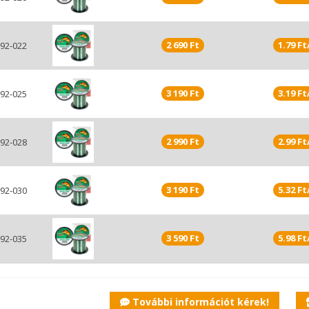
2 690 Ft
1.79 F
92-022
3 190 Ft
3.19 F
92-025
2 990 Ft
2.99 F
92-028
3 190 Ft
5.32 F
92-030
3 590 Ft
5.98 F
92-035
További információt kérek!