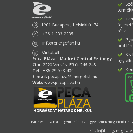
Szé
termékk
Ter
1201 Budapest, Helsinki út 74.
fejlesz
részt
+36-1-283-2285
Gyor
info@energofish.hu
problém
Mintabolt:
Sza
Peca Pláza - Market Central Ferihegy
ügyfélk
Cím:
2220 Vecsés, Fő út 246-248.
Kör
Tel.:
+36-29-553-400
E-mail:
pecaplaza@energofish.hu
Web:
www.pecaplaza.hu
Partnerboltjainkkal együttműködve, igyekszünk megfelelő kínálat
Köszönjük, hogy megtisztel