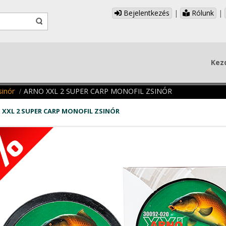
Bejelentkezés
|
Rólunk
|
Kez
sinór
ARNO XXL 2 SUPER CARP MONOFIL ZSINÓR
 XXL 2 SUPER CARP MONOFIL ZSINÓR