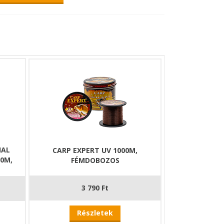
IAL
CARP EXPERT UV 1000M,
00M,
FÉMDOBOZOS
3 790 Ft
Részletek