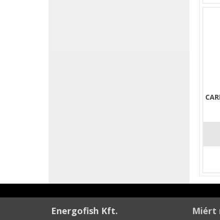
CAR
Energofish Kft.
Miért 