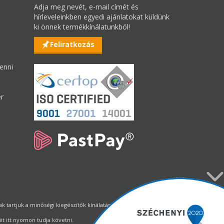
Adja meg nevét, e-mail címét és
hírleveleinkben egyedi ajánlatokat küldünk
ki önnek termékkínálatunkból!
Feliratkozás
enni
er
tartjuk a minőségi kiegészítők kínálatának állandó biztosítását.
t itt nyomon tudja követni.