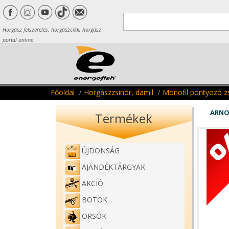
Horgász felszerelés, horgászcikk, horgász
portál online
Főoldal
Horgászzsinór, damil
Monofil pontyozó z
ARNO
Termékek
ÚJDONSÁG
AJÁNDÉKTÁRGYAK
AKCIÓ
BOTOK
ORSÓK