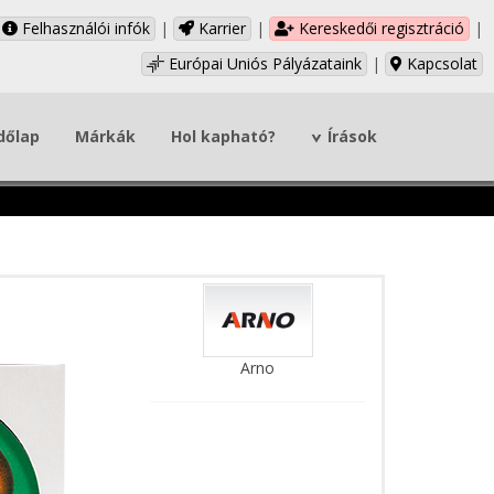
Felhasználói infók
|
Karrier
|
Kereskedői regisztráció
|
Európai Uniós Pályázataink
|
Kapcsolat
dőlap
Márkák
Hol kapható?
Írások
Arno