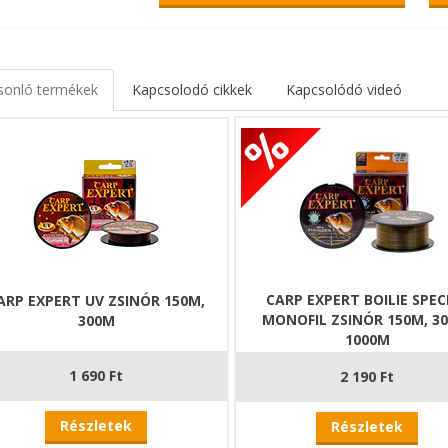
sonló termékek
Kapcsolodó cikkek
Kapcsolódó videó
CARP EXPERT BOILIE SPEC
ARP EXPERT UV ZSINÓR 150M,
MONOFIL ZSINÓR 150M, 3
300M
1000M
1 690 Ft
2 190 Ft
Részletek
Részletek