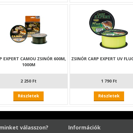
P EXPERT CAMOU ZSINÓR 600M,
ZSINÓR CARP EXPERT UV FLU
1000M
2 250 Ft
1 790 Ft
Részletek
Részletek
minket válasszon?
Információk