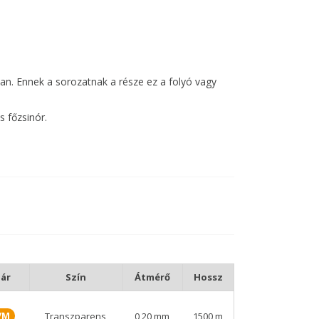
an. Ennek a sorozatnak a része ez a folyó vagy
s főzsinór.
mi kopásálló is. Csak így lehetünk biztosak abban,
bb átmérőket használni az átlagosnál.
ár
Szín
Átmérő
Hossz
t/M
Transzparens
0,20 mm
1500 m