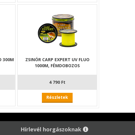
O 300M
ZSINÓR CARP EXPERT UV FLUO
1000M, FÉMDOBOZOS
4 790 Ft
Részletek
Hírlevél horgászoknak