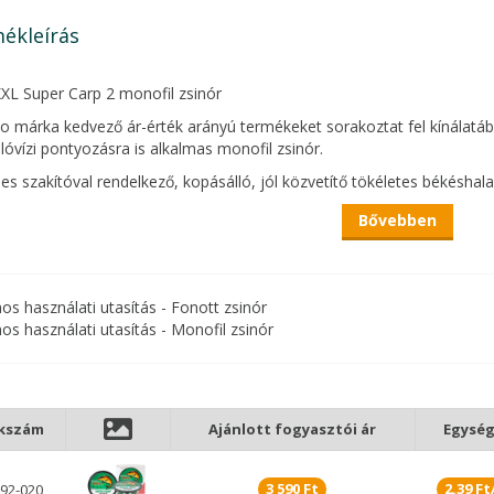
ékleírás
XL Super Carp 2 monofil zsinór
o márka kedvező ár-érték arányú termékeket sorakoztat fel kínálatáb
llóvízi pontyozásra is alkalmas monofil zsinór.
les szakítóval rendelkező, kopásálló, jól közvetítő tökéletes békéshala
áshoz és egyéb fenekezős módszerekhez ajánlott főzsinór.
Bővebben
iszerelésének hála, több készség is felszerelhető általa.
nos használati utasítás - Fonott zsinór
Akadós pályára Akadós pályán nincs mese, erős zsinór kell, a
nos használati utasítás - Monofil zsinór
hogy a megakasztott hal szákba is kerül. Ne féljünk vastaga
kkszám
Ajánlott fogyasztói ár
Egység
3 590 Ft
2.39 F
92-020