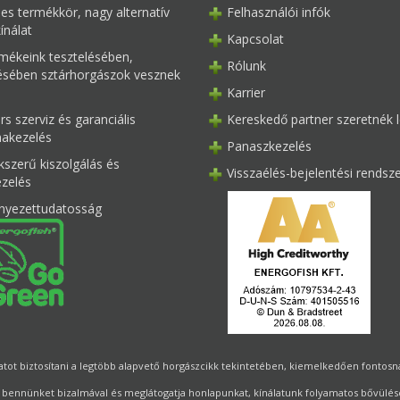
les termékkör, nagy alternatív
Felhasználói infók
ínálat
Kapcsolat
mékeink tesztelésében,
Rólunk
tésében sztárhorgászok vesznek
Karrier
s szerviz és garanciális
Kereskedő partner szeretnék l
akezelés
Panaszkezelés
kszerű kiszolgálás és
Visszaélés-bejelentési rendsz
ezelés
nyezettudatosság
ot biztosítani a legtöbb alapvető horgászcikk tekintetében, kiemelkedően fontosnak 
 bennünket bizalmával és meglátogatja honlapunkat, kínálatunk folyamatos bővülésé