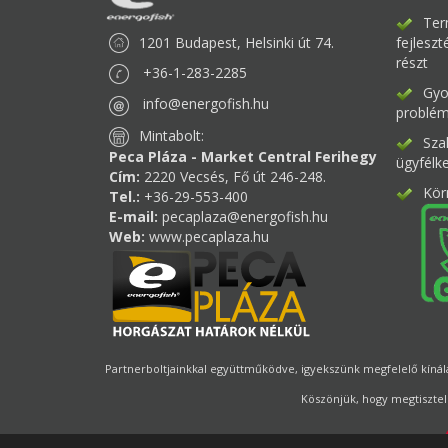
Ter
1201 Budapest, Helsinki út 74.
fejlesz
részt
+36-1-283-2285
Gyor
info@energofish.hu
problém
Mintabolt:
Sza
Peca Pláza - Market Central Ferihegy
ügyfélk
Cím:
2220 Vecsés, Fő út 246-248.
Kör
Tel.:
+36-29-553-400
E-mail:
pecaplaza@energofish.hu
Web:
www.pecaplaza.hu
Partnerboltjainkkal együttműködve, igyekszünk megfelelő kínálat
Köszönjük, hogy megtisztel