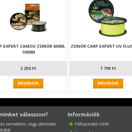
P EXPERT CAMOU ZSINÓR 600M,
ZSINÓR CARP EXPERT UV FLU
1000M
2 250 Ft
1 790 Ft
Részletek
Részletek
minket válasszon?
Információk
les termékkör, nagy alternatív
Felhasználói infók
ínálat