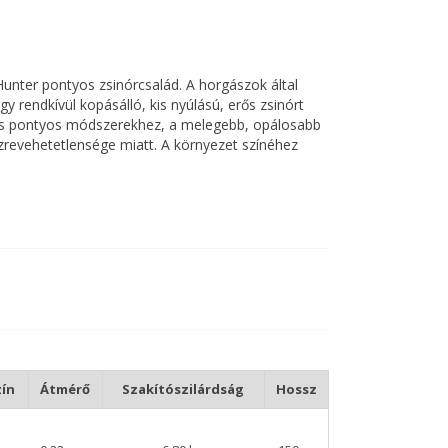
unter pontyos zsinórcsalád. A horgászok által
 rendkívül kopásálló, kis nyúlású, erős zsinórt
szós pontyos módszerekhez, a melegebb, opálosabb
zrevehetetlensége miatt. A környezet színéhez
ín
Átmérő
Szakítószilárdság
Hossz