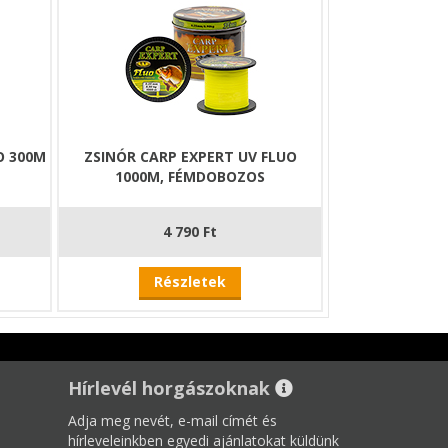
O 300M
ZSINÓR CARP EXPERT UV FLUO
1000M, FÉMDOBOZOS
4 790 Ft
Részletek
Hírlevél horgászoknak
Adja meg nevét, e-mail címét és
hírleveleinkben egyedi ajánlatokat küldünk