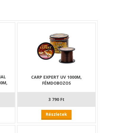
IAL
CARP EXPERT UV 1000M,
00M,
FÉMDOBOZOS
3 790 Ft
Részletek