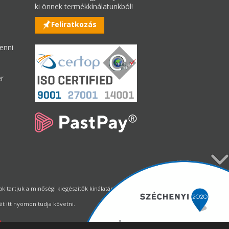
ki önnek termékkínálatunkból!
Feliratkozás
enni
er
tartjuk a minőségi kiegészítők kínálatának állandó biztosítását.
t itt nyomon tudja követni.