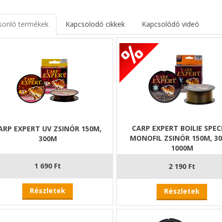
sonló termékek
Kapcsolodó cikkek
Kapcsolódó videó
CARP EXPERT BOILIE SPEC
ARP EXPERT UV ZSINÓR 150M,
MONOFIL ZSINÓR 150M, 3
300M
1000M
1 690 Ft
2 190 Ft
Részletek
Részletek