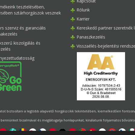
Kapcsolat
mékeink tesztelésében,
Rólunk
tésében sztárhorgászok vesznek
Karrier
s szerviz és garanciális
Kereskedő partner szeretnék l
akezelés
Panaszkezelés
kszerű kiszolgálás és
Visszaélés-bejelentési rendsz
ezelés
nyezettudatosság
ot biztosítani a legtöbb alapvető horgászcikk tekintetében, kiemelkedően fontosnak 
 bennünket bizalmával és meglátogatja honlapunkat, kínálatunk folyamatos bővülésé