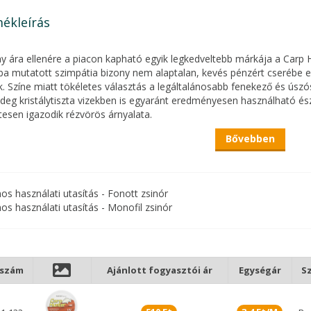
ékleírás
y ára ellenére a piacon kapható egyik legkedveltebb márkája a Carp H
ba mutatott szimpátia bizony nem alaptalan, kevés pénzért cserébe egy
. Színe miatt tökéletes választás a legáltalánosabb fenekező és ú
ideg kristálytiszta vizekben is egyaránt eredményesen használható és
tesen igazodik rézvörös árnyalata.
Bővebben
nos használati utasítás - Fonott zsinór
nos használati utasítás - Monofil zsinór
kszám
Ajánlott fogyasztói ár
Egységár
Sz