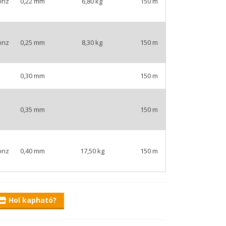
onz
0,22 mm
6,80 kg
150 m
onz
0,25 mm
8,30 kg
150 m
0,30 mm
150 m
0,35 mm
150 m
onz
0,40 mm
17,50 kg
150 m
Hol kapható?