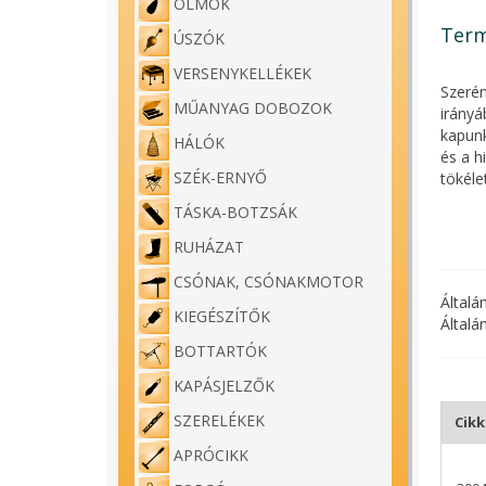
ÓLMOK
Term
ÚSZÓK
VERSENYKELLÉKEK
Szerén
MŰANYAG DOBOZOK
irányá
kapunk
HÁLÓK
és a h
SZÉK-ERNYŐ
tökéle
TÁSKA-BOTZSÁK
RUHÁZAT
CSÓNAK, CSÓNAKMOTOR
Általá
KIEGÉSZÍTŐK
Általá
BOTTARTÓK
KAPÁSJELZŐK
SZERELÉKEK
Cik
APRÓCIKK