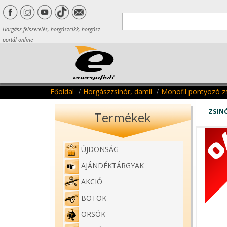
Horgász felszerelés, horgászcikk, horgász
portál online
Főoldal
Horgászzsinór, damil
Monofil pontyozó z
ZSIN
Termékek
ÚJDONSÁG
AJÁNDÉKTÁRGYAK
AKCIÓ
BOTOK
ORSÓK