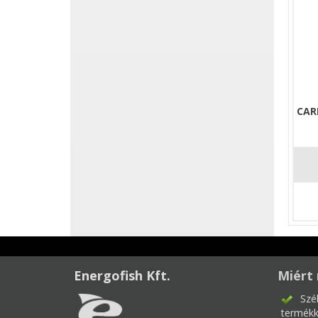
CAR
Energofish Kft.
Miért 
Szé
termékk