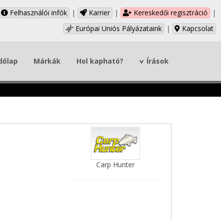
Felhasználói infók
|
Karrier
|
Kereskedői regisztráció
|
Európai Uniós Pályázataink
|
Kapcsolat
dőlap
Márkák
Hol kapható?
Írások
Carp Hunter