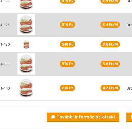
510 Ft
3.4 Ft/M
1-122
Br
510 Ft
3.4 Ft/M
1-125
Br
1-130
540 Ft
3.6 Ft/M
570 Ft
3.8 Ft/M
1-135
630 Ft
4.2 Ft/M
1-140
Br
További információt kérek!