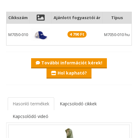
Cikkszám
Ajánlott fogyasztói ár
Típus
4 790 Ft
M7050-010
M7050-010 hu
További információt kérek!
Hol kapható?
Hasonló termékek
Kapcsolodó cikkek
Kapcsolódó videó