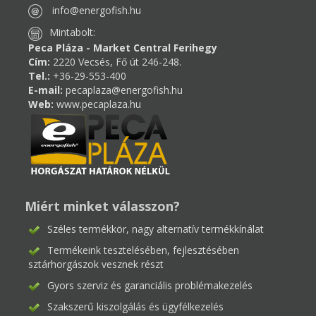
info@energofish.hu
Mintabolt:
Peca Pláza - Market Central Ferihegy
Cím:
2220 Vecsés, Fő út 246-248.
Tel.:
+36-29-553-400
E-mail:
pecaplaza@energofish.hu
Web:
www.pecaplaza.hu
Miért minket válasszon?
Széles termékkör, nagy alternatív termékkínálat
Termékeink tesztelésében, fejlesztésében
sztárhorgászok vesznek részt
Gyors szerviz és garanciális problémakezelés
Szakszerű kiszolgálás és ügyfélkezelés