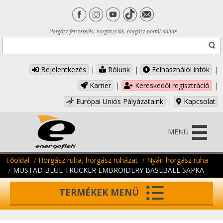
Horgász felszerelés, horgászcikk, horgász portál online
Bejelentkezés
|
Rólunk
|
Felhasználói infók
|
Karrier
|
Kereskedői regisztráció
|
Európai Uniós Pályázataink
|
Kapcsolat
MENÜ
Főoldal
Horgász ruha, horgász ruházat
Nyári horgász ruha
MUSTAD BLUE TRUCKER EMBROIDERY BASEBALL SAPKA
TERMÉKEK MENÜ