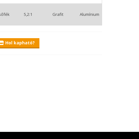
sőfék
5,2:1
Grafit
Alumínium
Hol kapható?