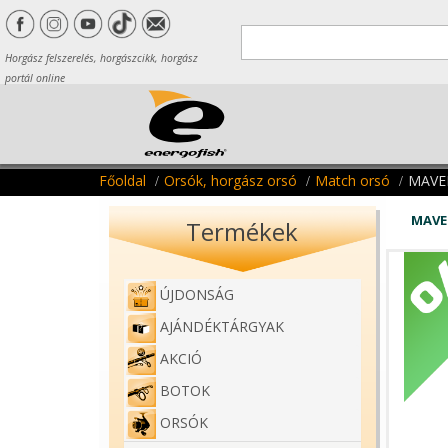
Horgász felszerelés, horgászcikk, horgász
portál online
Főoldal
Orsók, horgász orsó
Match orsó
MAVE
MAVE
Termékek
ÚJDONSÁG
AJÁNDÉKTÁRGYAK
AKCIÓ
BOTOK
ORSÓK