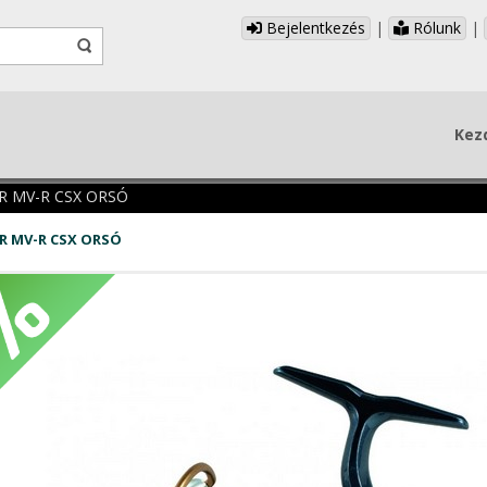
Bejelentkezés
|
Rólunk
|
Kez
R MV-R CSX ORSÓ
R MV-R CSX ORSÓ