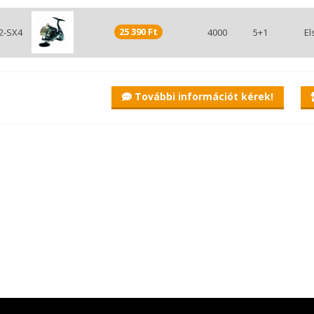
25 390 Ft
2-SX4
4000
5+1
El
További információt kérek!