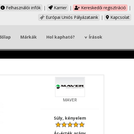
Felhasználói infók
|
Karrier
|
Kereskedői regisztráció
|
Európai Uniós Pályázataink
|
Kapcsolat
dőlap
Márkák
Hol kapható?
Írások
MAVER
Súly, kényelem
Ár-érték arány