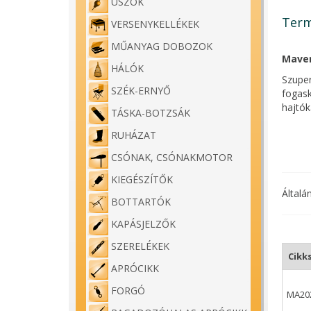
ÚSZÓK
Term
VERSENYKELLÉKEK
MŰANYAG DOBOZOK
Maver
HÁLÓK
Szuper
SZÉK-ERNYŐ
fogask
hajtók
TÁSKA-BOTZSÁK
Ez a m
RUHÁZAT
minden
válasz
CSÓNAK, CSÓNAKMOTOR
KIEGÉSZÍTŐK
Általá
BOTTARTÓK
KAPÁSJELZŐK
SZERELÉKEK
Cikk
APRÓCIKK
FORGÓ
MA20