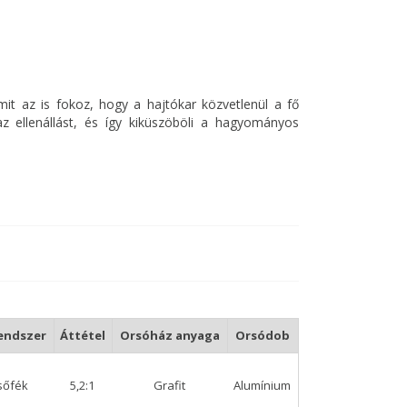
it az is fokoz, hogy a hajtókar közvetlenül a fő
az ellenállást, és így kiküszöböli a hagyományos
apágyat egy rozsdamentes, zárt rendszer védi, és
Két méretben kapható: 3000 és 4000, így tökéletes
os technikához mind tengerben, mind édesvízben.
nyített, külső fizikai hatásokkal és a
álata elegáns megjelenést kölcsönöz az orsónak.
endszer
Áttétel
Orsóház anyaga
Orsódob
sőfék
5,2:1
Grafit
Alumínium