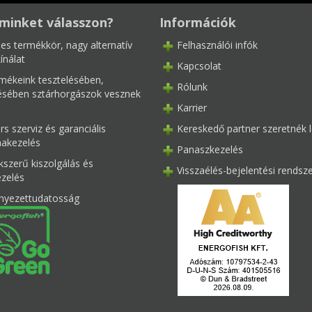
minket válasszon?
Információk
les termékkör, nagy alternatív
Felhasználói infók
ínálat
Kapcsolat
mékeink tesztelésében,
Rólunk
tésében sztárhorgászok vesznek
Karrier
s szerviz és garanciális
Kereskedő partner szeretnék l
akezelés
Panaszkezelés
kszerű kiszolgálás és
Visszaélés-bejelentési rendsz
ezelés
nyezettudatosság