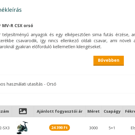
ékleírás
 MV-R CSX orsó
 teljesítményű anyagok és egy elképesztően sima futás érzése, am
erékbe csavarodik, így nincs ellenkező oldali csavar, ami növeli 
aroknál gyakran előforduló kellemetlen kilengéseket.
odell ellenálló, megbízható és egyszerűen gyönyörű. Az összes cs
Bővebben
 egyes orsó funkcióját számítógéppel ellenőrzik a gyártás előtt. 
tás matchbotos, feederes, bolognai, pergető horgászathoz, és szám
nos használati utasítás - Orsó
Az orsókon egyre gyakrabban találkozhatunk fém dobbal. A kön
korrózióval szemben ellenálló, klasszikus fazonú dob haszn
szám
Ajánlott fogyasztói ár
Méret
Csapágy
Fékr
24 390 Ft
2-SX3
3000
5+1
El