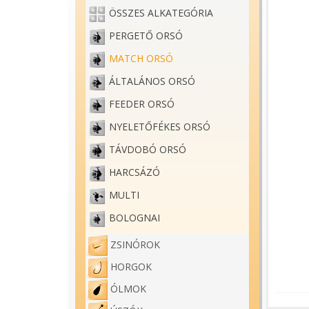
ÖSSZES ALKATEGÓRIA
PERGETŐ ORSÓ
MATCH ORSÓ
ÁLTALÁNOS ORSÓ
FEEDER ORSÓ
NYELETŐFÉKES ORSÓ
TÁVDOBÓ ORSÓ
HARCSÁZÓ
MULTI
BOLOGNAI
ZSINÓROK
HORGOK
ÓLMOK