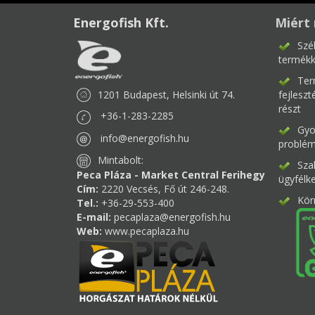
Energofish Kft.
Miért 
Szé
termékk
Ter
1201 Budapest, Helsinki út 74.
fejlesz
részt
+36-1-283-2285
Gyor
info@energofish.hu
problém
Mintabolt:
Sza
Peca Pláza - Market Central Ferihegy
ügyfélk
Cím:
2220 Vecsés, Fő út 246-248.
Kör
Tel.:
+36-29-553-400
E-mail:
pecaplaza@energofish.hu
Web:
www.pecaplaza.hu