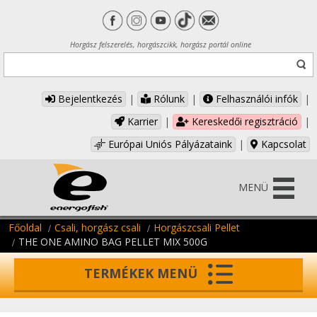
Horgász felszerelés, horgászcikk, horgász portál online
Bejelentkezés
|
Rólunk
|
Felhasználói infók
|
Karrier
|
Kereskedői regisztráció
|
Európai Uniós Pályázataink
|
Kapcsolat
MENÜ
Főoldal
Csali, horgász csali
Horgászcsali Pellet
THE ONE AMINO BAG PELLET MIX 500G
TERMÉKEK MENÜ