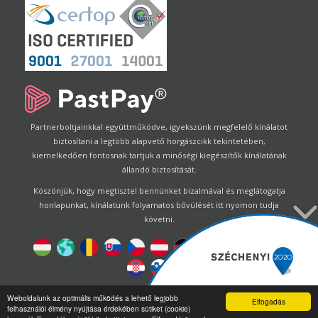
Partnerboltjainkkal együttműködve, igyekszünk megfelelő kínálatot
biztosítani a legtöbb alapvető horgászcikk tekintetében,
kiemelkedően fontosnak tartjuk a minőségi kiegészítők kínálatának
állandó biztosítását.
Köszönjük, hogy megtisztel bennünket bizalmával és meglátogatja
honlapunkat, kínálatunk folyamatos bővülését itt nyomon tudja
követni.
Designed by
Energofish Kft
Weboldalunk az optimális működés a lehető legjobb
Elfogadás
felhasználói élmény nyújtása érdekében sütiket (cookie)
Oldalmotor:
CWB
by
Gloobus Software Developement
|