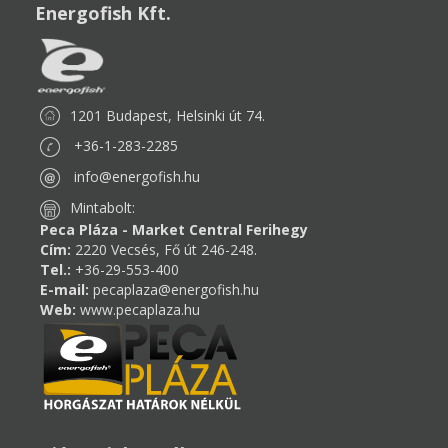
Energofish Kft.
1201 Budapest, Helsinki út 74.
+36-1-283-2285
info@energofish.hu
Mintabolt:
Peca Pláza - Market Central Ferihegy
Cím:
2220 Vecsés, Fő út 246-248.
Tel.:
+36-29-553-400
E-mail:
pecaplaza@energofish.hu
Web:
www.pecaplaza.hu