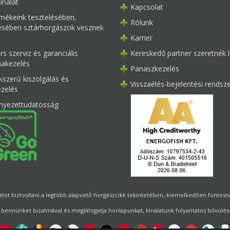
ínálat
Kapcsolat
mékeink tesztelésében,
Rólunk
tésében sztárhorgászok vesznek
Karrier
s szerviz és garanciális
Kereskedő partner szeretnék l
akezelés
Panaszkezelés
kszerű kiszolgálás és
Visszaélés-bejelentési rendsz
ezelés
nyezettudatosság
ot biztosítani a legtöbb alapvető horgászcikk tekintetében, kiemelkedően fontosnak 
 bennünket bizalmával és meglátogatja honlapunkat, kínálatunk folyamatos bővülésé