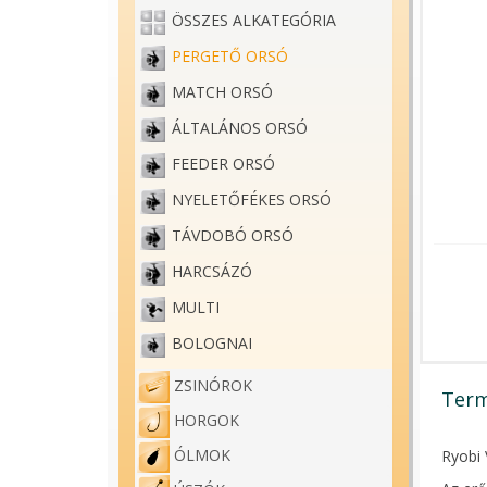
ÖSSZES ALKATEGÓRIA
PERGETŐ ORSÓ
MATCH ORSÓ
ÁLTALÁNOS ORSÓ
FEEDER ORSÓ
NYELETŐFÉKES ORSÓ
TÁVDOBÓ ORSÓ
HARCSÁZÓ
MULTI
BOLOGNAI
ZSINÓROK
Term
HORGOK
ÓLMOK
Ryobi 