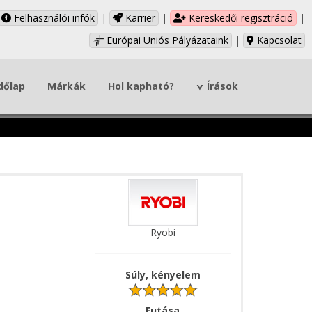
Felhasználói infók
|
Karrier
|
Kereskedői regisztráció
|
Európai Uniós Pályázataink
|
Kapcsolat
dőlap
Márkák
Hol kapható?
Írások
Ryobi
Súly, kényelem
Futása