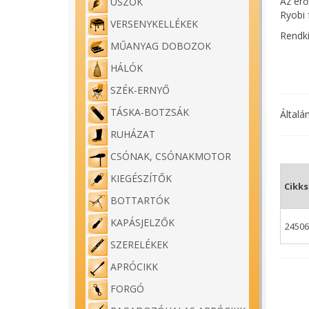
Az erő
ÚSZÓK
Ryobi 
VERSENYKELLÉKEK
Rendkí
MŰANYAG DOBOZOK
fékren
HÁLÓK
Tetsze
SZÉK-ERNYŐ
UL vál
TÁSKA-BOTZSÁK
Általá
RUHÁZAT
CSÓNAK, CSÓNAKMOTOR
KIEGÉSZÍTŐK
Cikk
BOTTARTÓK
KAPÁSJELZŐK
24506
SZERELÉKEK
APRÓCIKK
FORGÓ