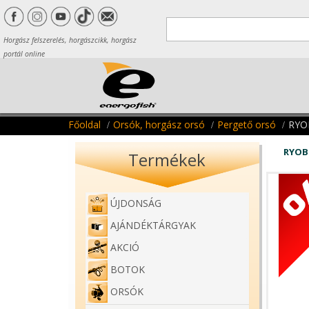
Horgász felszerelés, horgászcikk, horgász
portál online
Főoldal
Orsók, horgász orsó
Pergető orsó
RYO
RYOB
Termékek
ÚJDONSÁG
AJÁNDÉKTÁRGYAK
AKCIÓ
BOTOK
ORSÓK