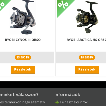
RYOBI CYNOS III ORSÓ
RYOBI ARCTICA HS ORS
23 590 Ft
19 890 Ft
Részletek
Részletek
minket válasszon?
Információk
les termékkör, nagy alternatív
Felhasználói infók