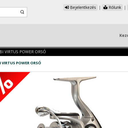
Bejelentkezés
|
Rólunk
|
Kez
BI VIRTUS POWER ORSÓ
I VIRTUS POWER ORSÓ