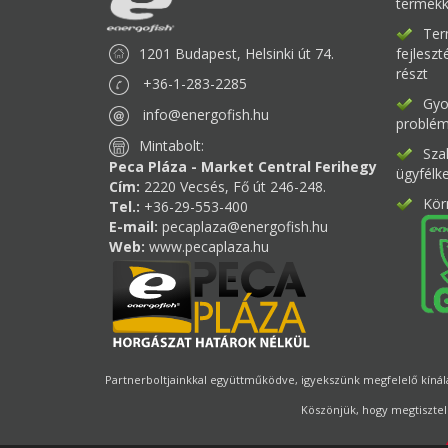
termékk
Ter
1201 Budapest, Helsinki út 74.
fejlesz
részt
+36-1-283-2285
Gyor
info@energofish.hu
problém
Mintabolt:
Sza
Peca Pláza - Market Central Ferihegy
ügyfélk
Cím:
2220 Vecsés, Fő út 246-248.
Kör
Tel.:
+36-29-553-400
E-mail:
pecaplaza@energofish.hu
Web:
www.pecaplaza.hu
Partnerboltjainkkal együttműködve, igyekszünk megfelelő kínálat
Köszönjük, hogy megtisztel