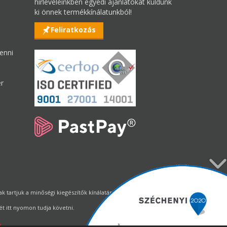
hírleveleinkben egyedi ajánlatokat küldünk
ki önnek termékkínálatunkból!
Feliratkozás
enni
er
tartjuk a minőségi kiegészítők kínálatának állandó biztosítását.
t itt nyomon tudja követni.