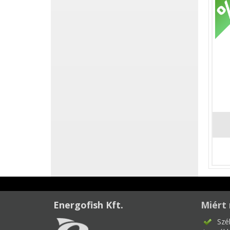
Energofish Kft.
Miért 
Szé