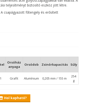
zsdamentes acél golyóscsapágyakkal van ellátva. A
i teljesítményt biztosító eszköz jött létre.
. A csapágyazott főtengely és erősített
rán, a halak összes kirohanásával szemben.
 miatt hosszú távon.
k között.
ggvényében a horgászat megkezdése előtt
ásakor engedjen a fék. Természetesen amennyiben
 kell annak kisebb szakítószilárdságával. A horogra
yozó elforgatásával a fékerő tetszőlegesen
Orsóház
tel
Orsódob
Zsinórkapacitás
Súly
anyaga
254
:1
Grafit
Alumínium
0,205 mm / 155 m
g
Hol kapható?