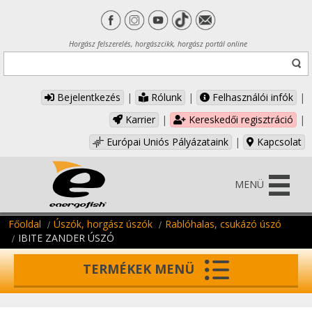
Horgász felszerelés, horgászcikk, horgász portál online
Bejelentkezés
|
Rólunk
|
Felhasználói infók
|
Karrier
|
Kereskedői regisztráció
|
Európai Uniós Pályázataink
|
Kapcsolat
MENÜ
Főoldal
Úszók, horgász úszók
Rablóhalas, csukázó úszó
IBITE ZANDER ÚSZÓ
TERMÉKEK MENÜ