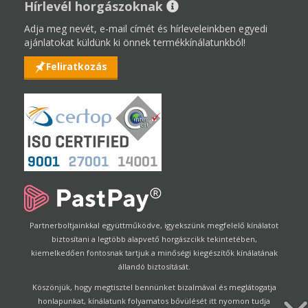
Hírlevél horgászoknak
Adja meg nevét, e-mail címét és hírleveleinkben egyedi
ajánlatokat küldünk ki önnek termékkínálatunkból!
Feliratkozás
Partnerboltjainkkal együttműködve, igyekszünk megfelelő kínálatot
biztosítani a legtöbb alapvető horgászcikk tekintetében,
kiemelkedően fontosnak tartjuk a minőségi kiegészítők kínálatának
állandó biztosítását.
Köszönjük, hogy megtisztel bennünket bizalmával és meglátogatja
honlapunkat, kínálatunk folyamatos bővülését itt nyomon tudja