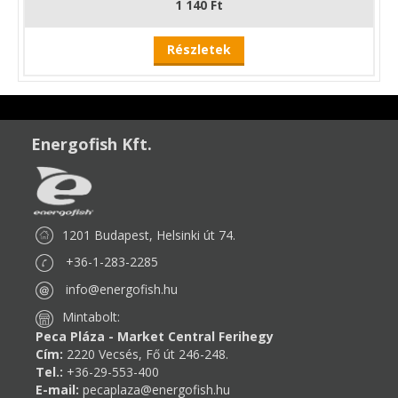
1 140 Ft
Részletek
Energofish Kft.
1201 Budapest, Helsinki út 74.
+36-1-283-2285
info@energofish.hu
Mintabolt:
Peca Pláza - Market Central Ferihegy
Cím:
2220 Vecsés, Fő út 246-248.
Tel.:
+36-29-553-400
E-mail:
pecaplaza@energofish.hu