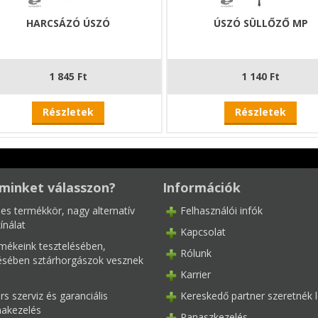
HARCSÁZÓ ÚSZÓ
ÚSZÓ SÜLLŐZŐ MP
1 845 Ft
1 140 Ft
Részletek
Részletek
minket válasszon?
Információk
les termékkör, nagy alternatív
Felhasználói infók
ínálat
Kapcsolat
mékeink tesztelésében,
Rólunk
tésében sztárhorgászok vesznek
Karrier
s szerviz és garanciális
Kereskedő partner szeretnék l
akezelés
Panaszkezelés