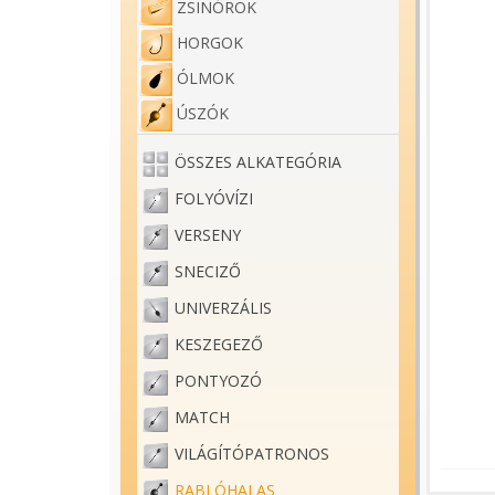
ZSINÓROK
HORGOK
ÓLMOK
ÚSZÓK
ÖSSZES ALKATEGÓRIA
FOLYÓVÍZI
VERSENY
SNECIZŐ
UNIVERZÁLIS
KESZEGEZŐ
PONTYOZÓ
MATCH
VILÁGÍTÓPATRONOS
RABLÓHALAS