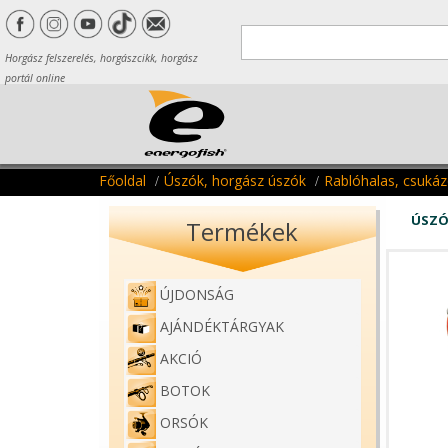
Horgász felszerelés, horgászcikk, horgász
portál online
Főoldal
Úszók, horgász úszók
Rablóhalas, csuká
ÚSZÓ
Termékek
ÚJDONSÁG
AJÁNDÉKTÁRGYAK
AKCIÓ
BOTOK
ORSÓK