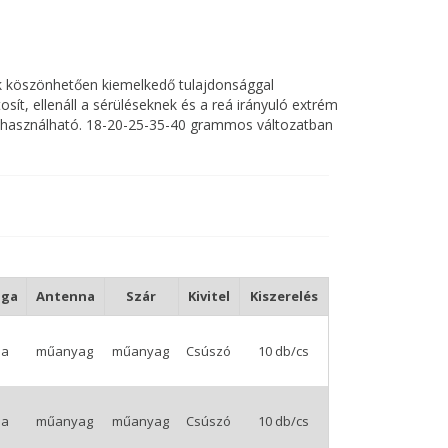
k köszönhetően kiemelkedő tulajdonsággal
sít, ellenáll a sérüléseknek és a reá irányuló extrém
en használható. 18-20-25-35-40 grammos változatban
aga
Antenna
Szár
Kivitel
Kiszerelés
sa
műanyag
műanyag
Csúszó
10 db/cs
sa
műanyag
műanyag
Csúszó
10 db/cs