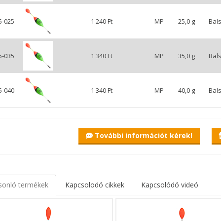
5-025
1 240 Ft
MP
25,0 g
Bal
5-035
1 340 Ft
MP
35,0 g
Bal
5-040
1 340 Ft
MP
40,0 g
Bal
További információt kérek!
sonló termékek
Kapcsolodó cikkek
Kapcsolódó videó