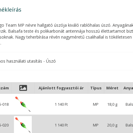
ékleírás
go Team MP névre hallgató úszója kiváló rablóhalas úszó. Anyagána
zik. Balsafa teste és polikarbonát antennája hosszú élettartamot bizto
soknak. Nagy teherbírása révén nagyméretű csalihallal is tökéletes
.
nos használati utasítás - Úszó
szám
Ajánlott fogyasztói ár
Típus
Méret
Any
5-018
1 140 Ft
MP
18,0 g
Bal
5-020
1 140 Ft
MP
20,0 g
Bal