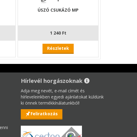
ÚSZÓ CSUKÁZÓ MP
1 240 Ft
Részletek
Hírlevél horgászoknak
Adja meg nevét, e-mail címét és
hírleveleinkben egyedi ajánlatokat küldünk
ki önnek termékkínálatunkból!
Feliratkozás
enni