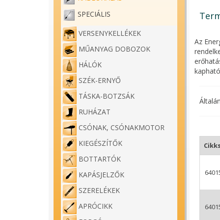
SPECIÁLIS
Term
VERSENYKELLÉKEK
Az Ener
MŰANYAG DOBOZOK
rendelke
erőhatá
HÁLÓK
kapható
SZÉK-ERNYŐ
TÁSKA-BOTZSÁK
Általá
RUHÁZAT
CSÓNAK, CSÓNAKMOTOR
KIEGÉSZÍTŐK
Cikk
BOTTARTÓK
6401
KAPÁSJELZŐK
SZERELÉKEK
APRÓCIKK
6401