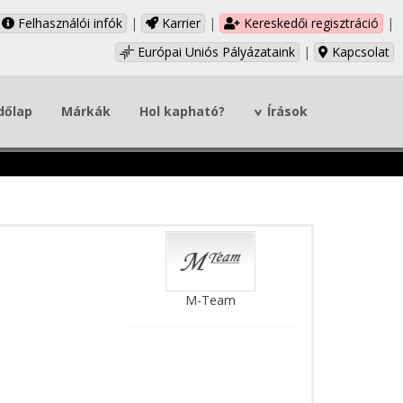
Felhasználói infók
|
Karrier
|
Kereskedői regisztráció
|
Európai Uniós Pályázataink
|
Kapcsolat
dőlap
Márkák
Hol kapható?
Írások
M-Team