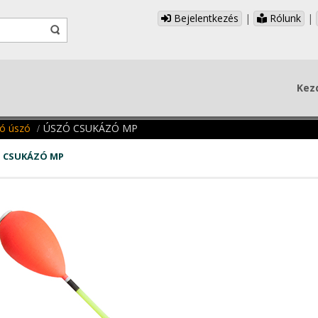
Bejelentkezés
|
Rólunk
|
Kez
zó úszó
ÚSZÓ CSUKÁZÓ MP
 CSUKÁZÓ MP