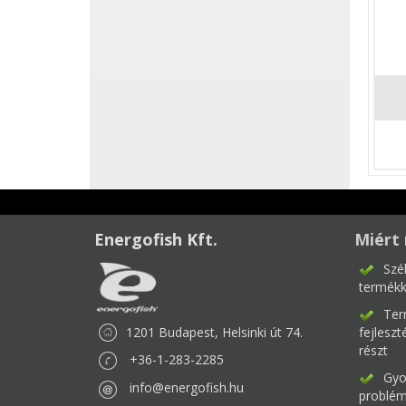
Energofish Kft.
Miért 
Szé
termékk
Ter
1201 Budapest, Helsinki út 74.
fejlesz
részt
+36-1-283-2285
Gyor
info@energofish.hu
problém