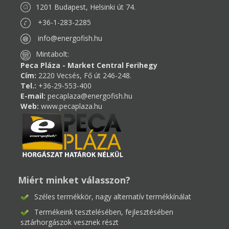
1201 Budapest, Helsinki út 74.
+36-1-283-2285
info@energofish.hu
Mintabolt:
Peca Pláza - Market Central Ferihegy
Cím:
2220 Vecsés, Fő út 246-248.
Tel.:
+36-29-553-400
E-mail:
pecaplaza@energofish.hu
Web:
www.pecaplaza.hu
Miért minket válasszon?
Széles termékkör, nagy alternatív termékkínálat
Termékeink tesztelésében, fejlesztésében
sztárhorgászok vesznek részt