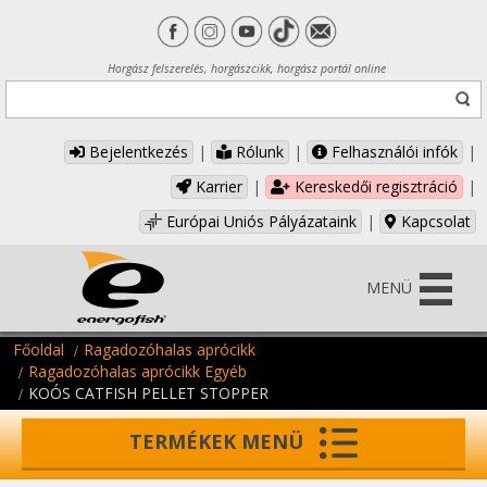
Horgász felszerelés, horgászcikk, horgász portál online
Bejelentkezés
|
Rólunk
|
Felhasználói infók
|
Karrier
|
Kereskedői regisztráció
|
Európai Uniós Pályázataink
|
Kapcsolat
MENÜ
Főoldal
Ragadozóhalas aprócikk
Ragadozóhalas aprócikk Egyéb
KOÓS CATFISH PELLET STOPPER
TERMÉKEK MENÜ