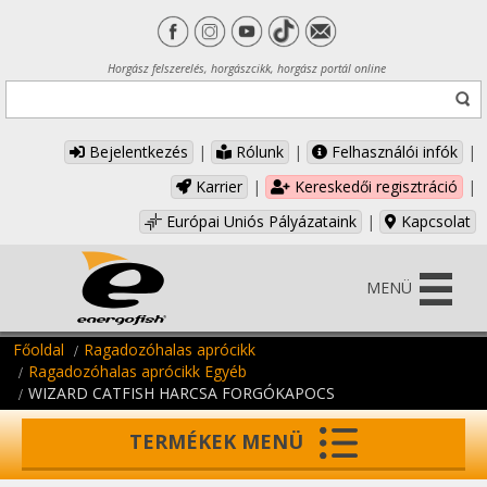
Horgász felszerelés, horgászcikk, horgász portál online
Bejelentkezés
|
Rólunk
|
Felhasználói infók
|
Karrier
|
Kereskedői regisztráció
|
Európai Uniós Pályázataink
|
Kapcsolat
MENÜ
Főoldal
Ragadozóhalas aprócikk
Ragadozóhalas aprócikk Egyéb
WIZARD CATFISH HARCSA FORGÓKAPOCS
TERMÉKEK MENÜ