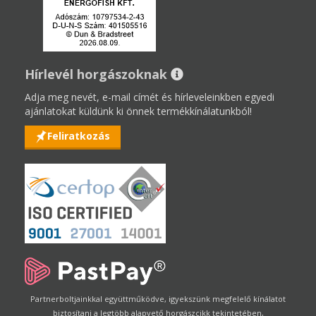
Hírlevél horgászoknak
Adja meg nevét, e-mail címét és hírleveleinkben egyedi
ajánlatokat küldünk ki önnek termékkínálatunkból!
Feliratkozás
Partnerboltjainkkal együttműködve, igyekszünk megfelelő kínálatot
biztosítani a legtöbb alapvető horgászcikk tekintetében,