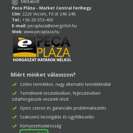
Mintabolt:
Peca Pláza - Market Central Ferihegy
Cím:
2220 Vecsés, Fő út 246-248.
Tel.:
+36-29-553-400
E-mail:
pecaplaza@energofish.hu
Web:
www.pecaplaza.hu
Miért minket válasszon?
Széles termékkör, nagy alternatív termékkínálat
Termékeink tesztelésében, fejlesztésében
sztárhorgászok vesznek részt
Gyors szerviz és garanciális problémakezelés
Szakszerű kiszolgálás és ügyfélkezelés
Környezettudatosság