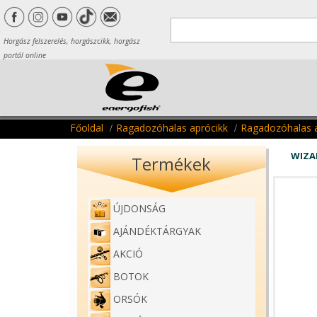
Horgász felszerelés, horgászcikk, horgász
portál online
Főoldal
Ragadozóhalas aprócikk
Ragadozóhalas a
WIZA
Termékek
ÚJDONSÁG
AJÁNDÉKTÁRGYAK
AKCIÓ
BOTOK
ORSÓK