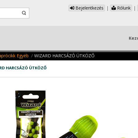
Bejelentkezés
|
Rólunk
|
Kez
prócikk Egyéb
WIZARD HARCSÁZÓ ÜTKÖZŐ
RD HARCSÁZÓ ÜTKÖZŐ