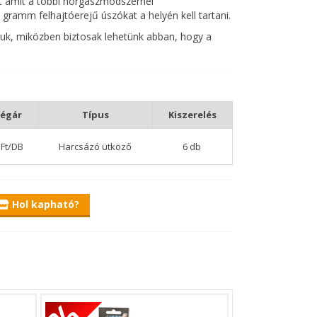
t amit a többi horgászmódszernél
gramm felhajtóerejű úszókat a helyén kell tartani.
juk, miközben biztosak lehetünk abban, hogy a
égár
Típus
Kiszerelés
 Ft/DB
Harcsázó ütköző
6 db
Hol kapható?