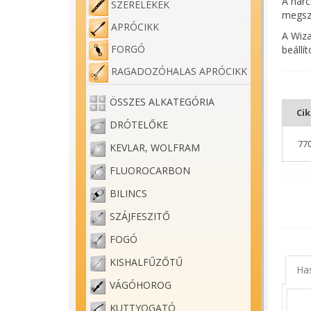
A harc
SZERELÉKEK
megszo
APRÓCIKK
A Wiza
FORGÓ
beállí
RAGADOZÓHALAS APRÓCIKK
ÖSSZES ALKATEGÓRIA
Ci
DRÓTELŐKE
77
KEVLAR, WOLFRAM
FLUOROCARBON
BILINCS
SZÁJFESZITŐ
FOGÓ
KISHALFŰZŐTŰ
Ha
VÁGÓHOROG
KUTTYOGATÓ