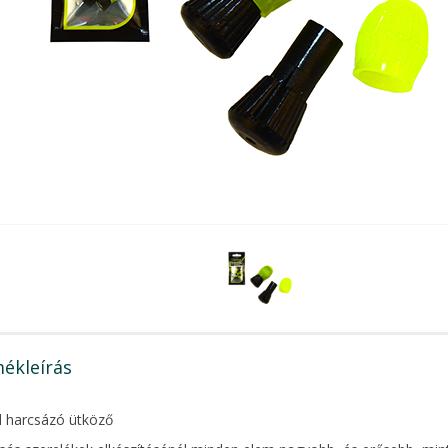
ékleírás
 harcsázó ütköző