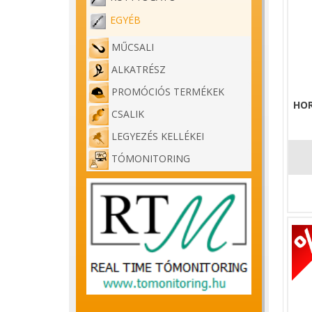
EGYÉB
MŰCSALI
ALKATRÉSZ
PROMÓCIÓS TERMÉKEK
HO
CSALIK
LEGYEZÉS KELLÉKEI
TÓMONITORING