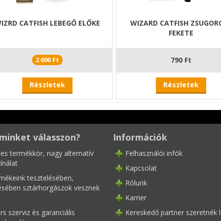
IZRD CATFISH LEBEGŐ ELŐKE
WIZARD CATFISH ZSUGOR
FEKETE
2 690 Ft
790 Ft
Részletek
Részletek
minket válasszon?
Információk
les termékkör, nagy alternatív
Felhasználói infók
ínálat
Kapcsolat
mékeink tesztelésében,
Rólunk
tésében sztárhorgászok vesznek
Karrier
s szerviz és garanciális
Kereskedő partner szeretnék l