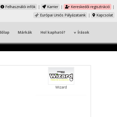
Felhasználói infók
|
Karrier
|
Kereskedői regisztráció
|
Európai Uniós Pályázataink
|
Kapcsolat
dőlap
Márkák
Hol kapható?
Írások
Wizard