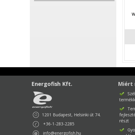
W
Energofish Kft.
Miért 
Szé
termékk
Ter
1201 Budapest, Helsinki út 74.
fejlesz
részt
+36-1-283-2285
Gyor
info@energofish.hu