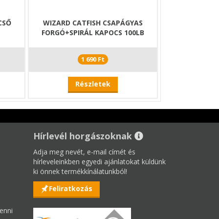
CSŐ
WIZARD CATFISH CSAPÁGYAS
FORGÓ+SPIRÁL KAPOCS 100LB
1 690 Ft
Részletek
Hírlevél horgászoknak
Adja meg nevét, e-mail címét és
hírleveleinkben egyedi ajánlatokat küldünk
ki önnek termékkínálatunkból!
Feliratkozás
enni