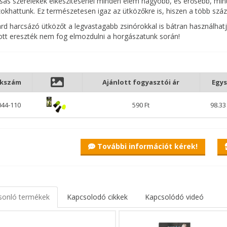
sás szerelékek elkészítésénél minden elem nagyobb, és erősebb, min
khattunk. Ez természetesen igaz az ütközőkre is, hiszen a több száz 
rd harcsázó ütközőt a legvastagabb zsinórokkal is bátran használhat
tott ereszték nem fog elmozdulni a horgászatunk során!
kkszám
Ajánlott fogyasztói ár
Egys
044-110
590 Ft
98.33
További információt kérek!
sonló termékek
Kapcsolodó cikkek
Kapcsolódó videó