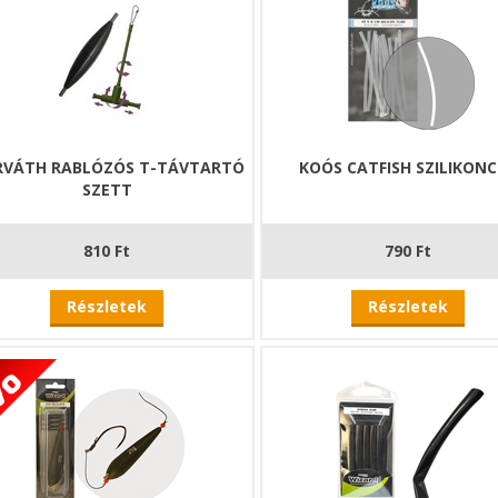
RVÁTH RABLÓZÓS T-TÁVTARTÓ
KOÓS CATFISH SZILIKON
SZETT
810 Ft
790 Ft
Részletek
Részletek