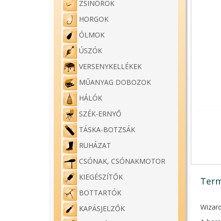
ZSINÓROK
HORGOK
ÓLMOK
ÚSZÓK
VERSENYKELLÉKEK
MŰANYAG DOBOZOK
HÁLÓK
SZÉK-ERNYŐ
TÁSKA-BOTZSÁK
RUHÁZAT
CSÓNAK, CSÓNAKMOTOR
KIEGÉSZÍTŐK
Term
BOTTARTÓK
Wizard
KAPÁSJELZŐK