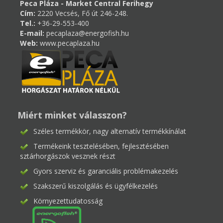
Peca Pláza - Market Central Ferihegy
Cím:
2220 Vecsés, Fő út 246-248.
Tel.:
+36-29-553-400
E-mail:
pecaplaza@energofish.hu
Web:
www.pecaplaza.hu
Miért minket válasszon?
Széles termékkör, nagy alternatív termékkínálat
Termékeink tesztelésében, fejlesztésében
sztárhorgászok vesznek részt
Gyors szerviz és garanciális problémakezelés
Szakszerű kiszolgálás és ügyfélkezelés
Környezettudatosság