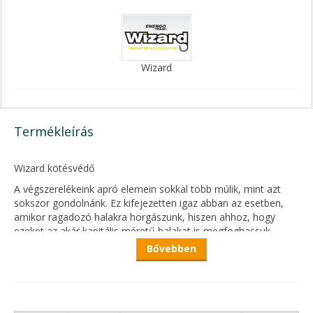
Wizard
Termékleírás
Wizard kötésvédő
A végszerelékeink apró elemein sokkal több múlik, mint azt
sokszor gondolnánk. Ez kifejezetten igaz abban az esetben,
amikor ragadozó halakra horgászunk, hiszen ahhoz, hogy
ezeket az akár kapitális méretű halakat is megfoghassuk,
kifogástalan, megbízható felszerelésre van szükségünk.
Bővebben
A Wizard ragadozóhalas márka aprócikkei szinte minden
területet lefednek, természetesen a harcsák horgászatát is
beleértve. A vastag monofil vagy fonott zsinórból készült
előkék esetében fontos, hogy a kötésünket védjük, és egyben