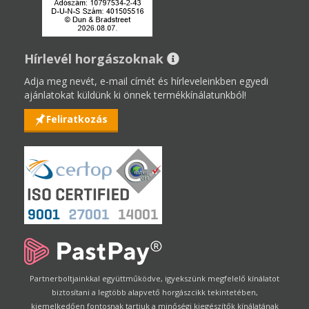
Hírlevél horgászoknak
Adja meg nevét, e-mail címét és hírleveleinkben egyedi
ajánlatokat küldünk ki önnek termékkínálatunkból!
Feliratkozás
Partnerboltjainkkal együttműködve, igyekszünk megfelelő kínálatot
biztosítani a legtöbb alapvető horgászcikk tekintetében,
kiemelkedően fontosnak tartjuk a minőségi kiegészítők kínálatának