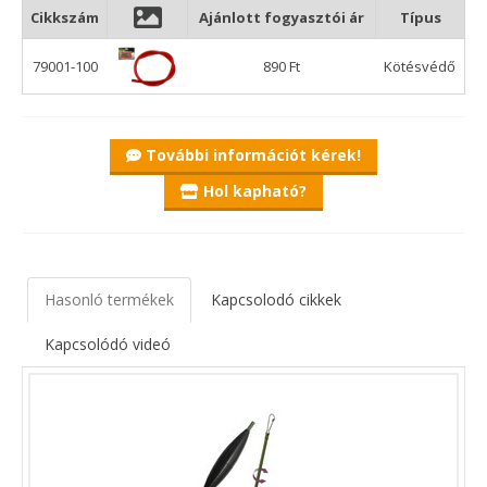
rögzítsük is.
Cikkszám
Ajánlott fogyasztói ár
Típus
A Wizard Kötésvédő egy jó minőségű szilikon cső, amit a
79001-100
890 Ft
Kötésvédő
horgunk kötésére húzva nem csak védi, de bizonyos
mértékben rögzíti is a csomót.
További információt kérek!
Hol kapható?
Hasonló termékek
Kapcsolodó cikkek
Kapcsolódó videó