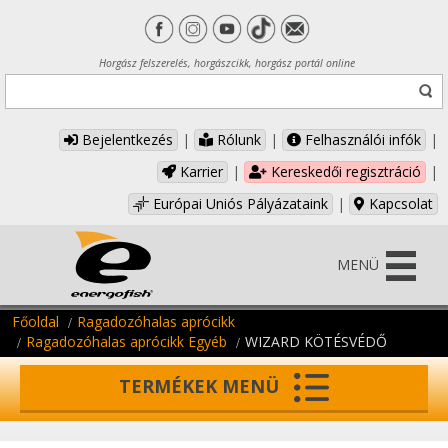
Horgász felszerelés, horgászcikk, horgász portál online
Bejelentkezés
|
Rólunk
|
Felhasználói infók
|
Karrier
|
Kereskedői regisztráció
|
Európai Uniós Pályázataink
|
Kapcsolat
MENÜ
Főoldal
Ragadozóhalas aprócikk
Ragadozóhalas aprócikk Egyéb
WIZARD KÖTÉSVÉDŐ
TERMÉKEK MENÜ