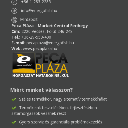
+36-1-283-2285
info@energofish.hu
Mintabolt:
Peca Pláza - Market Central Ferihegy
Cím:
2220 Vecsés, Fő út 246-248.
Tel.:
+36-29-553-400
E-mail:
pecaplaza@energofish.hu
Web:
www.pecaplaza.hu
Miért minket válasszon?
Széles termékkör, nagy alternatív termékkínálat
Termékeink tesztelésében, fejlesztésében
sztárhorgászok vesznek részt
Gyors szerviz és garanciális problémakezelés