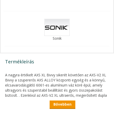
Sonik
Termékleírás
A nagyra értékelt AXS XL Bivvy sikerét követően az AXS-V2 XL
Bivvy a szupererős AXS ALLOY központi egység és a könnyű,
elcsavarodásgátló 6061-es alumínium váz köré épül, amely
ultragyors és szuperstabil beállítást és gyors összepakolást
biztosít. . Ezenkívül az AXS-V2 XL ultraerős, megerősített dupla
falvastagságú oszlopok felhasználásával készült nagy
Bővebben
igénybevételű területeken.
A tetőt az új, 16 000 mm-es HH Cloudbase™ szövetünkre