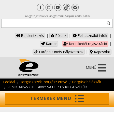
Horgász felszerelés, horgászcikk, horgász portál online
Bejelentkezés
|
Rólunk
|
Felhasználói infók
|
Karrier
|
Kereskedői regisztráció
|
Európai Uniós Pályázataink
|
Kapcsolat
MENÜ
Főoldal
Horgász szék, horgász ernyő
Horgász hálózsák
SONIK AXS-V2 XL BIVVY SÁTOR ÉS KIEGÉSZÍTŐK
TERMÉKEK MENÜ