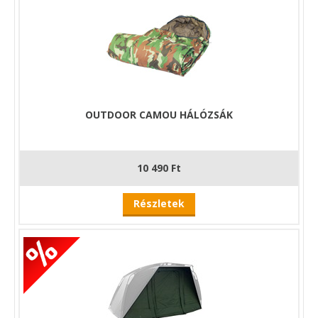
stílusú táska, két 48”-os gyorscsatlakozó viharoszlop,
viharzsinórok és egy sor nagy teherbírású T-csap teszi teljessé
a csomagot.
(Az AXS-V2 XL gőzsapka, az AXS-V2 XL belső kapszula és az
AXS-V2 XL Wrap különálló tételként kapható.)
Méretek Szé-295 M-210 M-162 cm
Szállítási méretek L-150 D-27 cm
OUTDOOR CAMOU HÁLÓZSÁK
Súlya 13,5 kg
10 490 Ft
Részletek