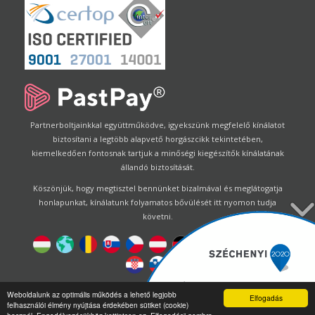
Partnerboltjainkkal együttműködve, igyekszünk megfelelő kínálatot
biztosítani a legtöbb alapvető horgászcikk tekintetében,
kiemelkedően fontosnak tartjuk a minőségi kiegészítők kínálatának
állandó biztosítását.
Köszönjük, hogy megtisztel bennünket bizalmával és meglátogatja
honlapunkat, kínálatunk folyamatos bővülését itt nyomon tudja
követni.
Designed by
Energofish Kft
Weboldalunk az optimális működés a lehető legjobb
Elfogadás
felhasználói élmény nyújtása érdekében sütiket (cookie)
Oldalmotor:
CWB
by
Gloobus Software Developement
|