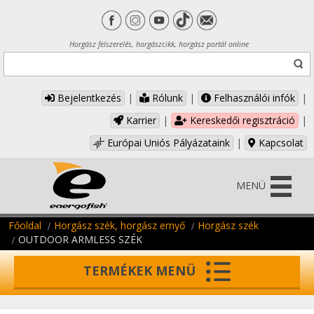
Horgász felszerelés, horgászcikk, horgász portál online
Bejelentkezés
|
Rólunk
|
Felhasználói infók
|
Karrier
|
Kereskedői regisztráció
|
Európai Uniós Pályázataink
|
Kapcsolat
MENÜ
Főoldal
Horgász szék, horgász ernyő
Horgász szék
OUTDOOR ARMLESS SZÉK
TERMÉKEK MENÜ