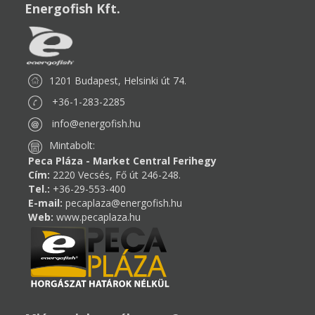
Energofish Kft.
1201 Budapest, Helsinki út 74.
+36-1-283-2285
info@energofish.hu
Mintabolt:
Peca Pláza - Market Central Ferihegy
Cím:
2220 Vecsés, Fő út 246-248.
Tel.:
+36-29-553-400
E-mail:
pecaplaza@energofish.hu
Web:
www.pecaplaza.hu