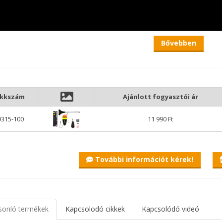
Bővebben
ikkszám
Ajánlott fogyasztói ár
9315-100
11 990 Ft
További információt kérek!
sonló termékek
Kapcsolodó cikkek
Kapcsolódó videó
 Power Csúszó úszó szett