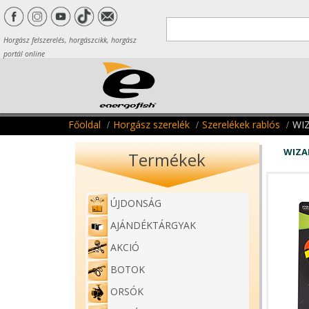
Horgász felszerelés, horgászcikk, horgász
portál online
Főoldal
Horgász szerelék
Szerelékek rablós
WI
WIZA
Termékek
ÚJDONSÁG
AJÁNDÉKTÁRGYAK
AKCIÓ
BOTOK
ORSÓK