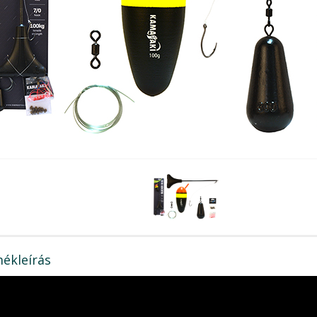
ékleírás