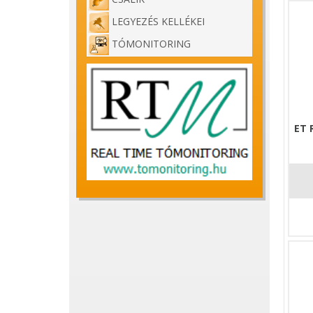
Komple
LEGYEZÉS KELLÉKEI
rendkí
alkalm
TÓMONITORING
A Wiza
a köve
- Kell
- Cérn
ET 
- A ví
- Erős
- 300 
Tulaj
Forma
Törhe
Anyag
Időtá
Felha