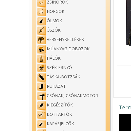
ZSINÓROK
HORGOK
ÓLMOK
ÚSZÓK
VERSENYKELLÉKEK
MŰANYAG DOBOZOK
HÁLÓK
SZÉK-ERNYŐ
TÁSKA-BOTZSÁK
RUHÁZAT
CSÓNAK, CSÓNAKMOTOR
KIEGÉSZÍTŐK
Term
BOTTARTÓK
KAPÁSJELZŐK