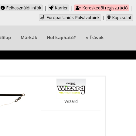
Felhasználói infók
|
Karrier
|
Kereskedői regisztráció
|
Európai Uniós Pályázataink
|
Kapcsolat
dőlap
Márkák
Hol kapható?
Írások
Wizard