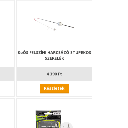
rtós", úszós szerelékek nagyon népszerűek, hiszen
szat abszolút meghatározó alakja is bátran
reléknek az összeállításához, hiszen tartalmazza
KoÓS FELSZÍNI HARCSÁZÓ STUPEKOS
SZERELÉK
4 390 Ft
Részletek
ez optimalizálva
gyűrődésnek
ól látható marad
g használható
itás minden helyzetben