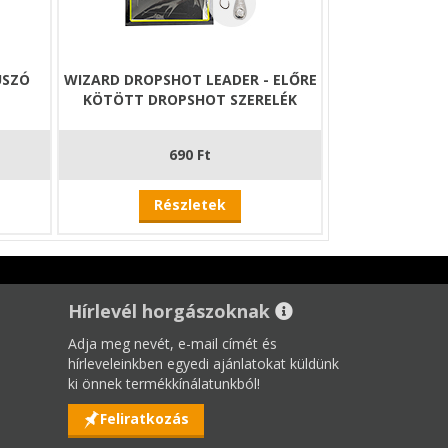
szú távon is
ÚSZÓ
WIZARD DROPSHOT LEADER - ELŐRE
gy elkészítsük az egyik
KÖTÖTT DROPSHOT SZERELÉK
690 Ft
Részletek
Hírlevél horgászoknak
Adja meg nevét, e-mail címét és
hírleveleinkben egyedi ajánlatokat küldünk
ki önnek termékkínálatunkból!
Feliratkozás