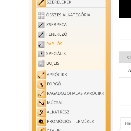
SZERELÉKEK
ÖSSZES ALKATEGÓRIA
ZSEBPECA
FENEKEZŐ
RABLÓS
SPECIÁLIS
C
BOJLIS
7
APRÓCIKK
FORGÓ
RAGADOZÓHALAS APRÓCIKK
MŰCSALI
ALKATRÉSZ
PROMÓCIÓS TERMÉKEK
Ha
Wizard
CSALIK