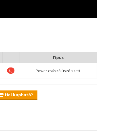
Típus
Power csúszó úszó szett
Új
Hol kapható?