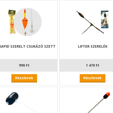
tt megoldás harcsahorgászoknak, a Wizard kínálatóból! Az ún. "elta
vül eredményesen használhatóak. Koós Ferenc, a magyar harcsahorgá
azza a technikát, sok szép eredménnyel a háta mögött.
rd Power Csúszó úszó szett komplett megoldást kínál ennek a végsze
tkező elemeket:
ően nagyméretű harcsázó úszó
aütközők és gumiütközők a szerelék rögzítésére
RAPID SZERELT CSUKÁZÓ SZETT
LIFTER SZERELÉK
zközti csúszó úszót, precízen elkészített előkével, 7/0 méretű horoggal
 forgókapocs
gramm súlyú ólom, és a hozzá való szakítózsinór.
990 Ft
1 470 Ft
donságok
:
Részletek
Részletek
tervezett, egyedi fejlesztés
– speciálisan ragadozós módszerekh
tetlen hab test
– rendkívül strapabíró, ellenáll az ütődéseknek és 
ában színezett kivitel
– a festék nem kopik, nem válik le, mindig j
llóbb, mint a parafa
– gyakorlatilag elpusztíthatatlan, hosszú éveki
jtóereje megegyezik a parafáéval
– megbízható lebegés és stabil