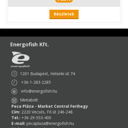
Részletek
Energofish Kft.
1201 Budapest, Helsinki út 74.
+36-1-283-2285
info@energofish.hu
Mintabolt:
Peca Pláza - Market Central Ferihegy
Cím:
2220 Vecsés, Fő út 246-248.
Tel.:
+36-29-553-400
E-mail:
pecaplaza@energofish.hu