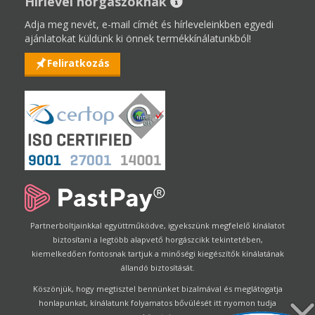
Hírlevél horgászoknak
Adja meg nevét, e-mail címét és hírleveleinkben egyedi
ajánlatokat küldünk ki önnek termékkínálatunkból!
Feliratkozás
Partnerboltjainkkal együttműködve, igyekszünk megfelelő kínálatot
biztosítani a legtöbb alapvető horgászcikk tekintetében,
kiemelkedően fontosnak tartjuk a minőségi kiegészítők kínálatának
állandó biztosítását.
Köszönjük, hogy megtisztel bennünket bizalmával és meglátogatja
honlapunkat, kínálatunk folyamatos bővülését itt nyomon tudja