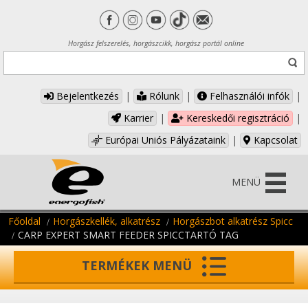
Horgász felszerelés, horgászcikk, horgász portál online
Bejelentkezés
|
Rólunk
|
Felhasználói infók
|
Karrier
|
Kereskedői regisztráció
|
Európai Uniós Pályázataink
|
Kapcsolat
MENÜ
Főoldal
Horgászkellék, alkatrész
Horgászbot alkatrész Spicc
CARP EXPERT SMART FEEDER SPICCTARTÓ TAG
TERMÉKEK MENÜ