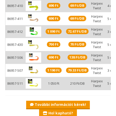
Harpex
690 Ft
69 Ft/DB
86957-410
4 cm
Twist
Harpex
690 Ft
69 Ft/DB
86957-411
5 cm
Twist
Harpex
1 090 Ft
72.67 Ft/DB
86957-412
3 cm
Twist
Harpex
700 Ft
70 Ft/DB
86957-430
5 cm
Twist
Harpex
690 Ft
138 Ft/DB
86957-506
5 cm
Twist
Harpex
1 190 Ft
79.33 Ft/DB
86957-507
3 cm
Twist
Harpex
86957-511
1 050 Ft
210 Ft/DB
5 cm
Twist
További információt kérek!
Hol kapható?