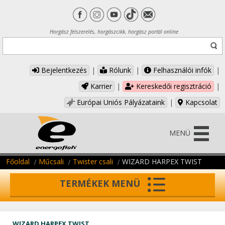
Horgász felszerelés, horgászcikk, horgász portál online
Bejelentkezés
|
Rólunk
|
Felhasználói infók
|
Karrier
|
Kereskedői regisztráció
|
Európai Uniós Pályázataink
|
Kapcsolat
MENÜ
Főoldal
Műcsali
Twister csali
WIZARD HARPEX TWIST
TERMÉKEK MENÜ
WIZARD HARPEX TWIST