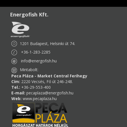
Energofish Kft.
1201 Budapest, Helsinki út 74.
+36-1-283-2285
info@energofish.hu
Mintabolt:
Peca Pláza - Market Central Ferihegy
Cím:
2220 Vecsés, Fő út 246-248.
Tel.:
+36-29-553-400
E-mail:
pecaplaza@energofish.hu
Web:
www.pecaplaza.hu