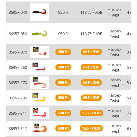
Dropshotos módszerrel adott rétegben táncoltatva is
Harpex
alkalmazható variáns a szériában.
86957-040
950 Ft
118.75 Ft/DB
4 cm
Twist
Harpex
86957-050
950 Ft
118.75 Ft/DB
4 cm
Twist
Harpex
680 Ft
68 Ft/DB
86957-070
3 cm
Twist
Harpex
690 Ft
69 Ft/DB
86957-260
5 cm
Twist
Harpex
660 Ft
66 Ft/DB
86957-270
5 cm
Twist
Harpex
650 Ft
65 Ft/DB
86957-280
5 cm
Twist
Harpex
630 Ft
126 Ft/DB
86957-311
7 cm
Twist
Harpex
630 Ft
126 Ft/DB
86957-312
6 cm
Twist