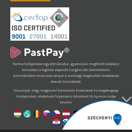
Partnerboltjainkkal együttműködve, igyekszünk megfelelő kínálatot
biztosítani a legtöbb alapvető horgászcikk tekintetében,
kiemelkedően fontosnak tartjuk a minőségi kiegészítők kínálatának
állandó biztosítását.
Köszönjük, hogy megtisztel bennünket bizalmával és meglátogatja
honlapunkat, kínálatunk folyamatos bővülését itt nyomon tudja
követni.