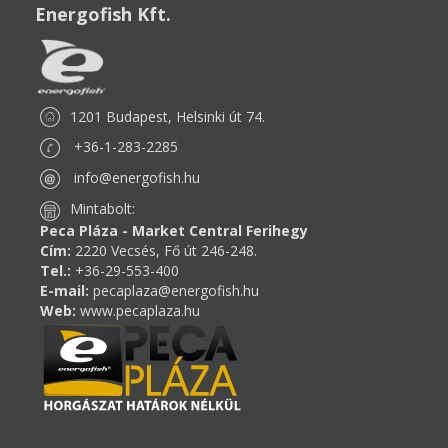
Energofish Kft.
1201 Budapest, Helsinki út 74.
+36-1-283-2285
info@energofish.hu
Mintabolt:
Peca Pláza - Market Central Ferihegy
Cím:
2220 Vecsés, Fő út 246-248.
Tel.:
+36-29-553-400
E-mail:
pecaplaza@energofish.hu
Web:
www.pecaplaza.hu