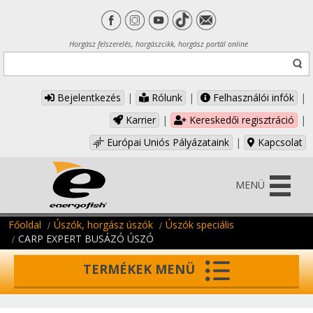
Horgász felszerelés, horgászcikk, horgász portál online
Bejelentkezés
|
Rólunk
|
Felhasználói infók
|
Karrier
|
Kereskedői regisztráció
|
Európai Uniós Pályázataink
|
Kapcsolat
MENÜ
Főoldal
Úszók, horgász úszók
Úszók speciális
CARP EXPERT BUSÁZÓ ÚSZÓ
TERMÉKEK MENÜ