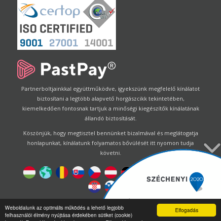
Partnerboltjainkkal együttműködve, igyekszünk megfelelő kínálatot
biztosítani a legtöbb alapvető horgászcikk tekintetében,
kiemelkedően fontosnak tartjuk a minőségi kiegészítők kínálatának
állandó biztosítását.
Köszönjük, hogy megtisztel bennünket bizalmával és meglátogatja
honlapunkat, kínálatunk folyamatos bővülését itt nyomon tudja
követni.
Designed by
Energofish Kft
Weboldalunk az optimális működés a lehető legjobb
Elfogadás
felhasználói élmény nyújtása érdekében sütiket (cookie)
Oldalmotor:
CWB
by
Gloobus Software Developement
|