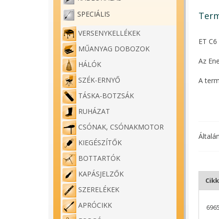
SPECIÁLIS
Term
VERSENYKELLÉKEK
ET C6
MŰANYAG DOBOZOK
Az Ene
HÁLÓK
SZÉK-ERNYŐ
A term
TÁSKA-BOTZSÁK
A szár
szárho
RUHÁZAT
CSÓNAK, CSÓNAKMOTOR
Ideáli
Általá
megfel
KIEGÉSZÍTŐK
BOTTARTÓK
Egy va
KAPÁSJELZŐK
Cik
SZERELÉKEK
APRÓCIKK
696