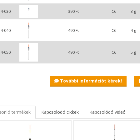
54-030
390 Ft
C6
3 g
54-040
490 Ft
C6
4 g
54-050
490 Ft
C6
5 g
További információt kérek!
sonló termékek
Kapcsolodó cikkek
Kapcsolódó videó