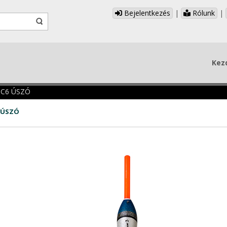
Bejelentkezés
|
Rólunk
|
Kez
 C6 ÚSZÓ
 ÚSZÓ