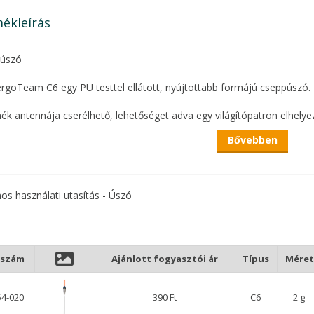
ékleírás
 úszó
rgoTeam C6 egy PU testtel ellátott, nyújtottabb formájú cseppúszó.
ék antennája cserélhető, lehetőséget adva egy világítópatron elhelyez
Bővebben
a üvegszálból készült, méretválasztéka pedig 2 és 7 gramm között alakul
z pedig egypontos úszórögzítő, illetve szilikon cső használata javasol
s választás spicc vagy rakósbothoz. A kisebb méretek keszegezéshez,
nos használati utasítás - Úszó
elnek.
stagabb világítópatronnal, akár egy nyáresti úsztatáshoz is tökéletes 
kszám
Ajánlott fogyasztói ár
Típus
Méret
54-020
390 Ft
C6
2 g