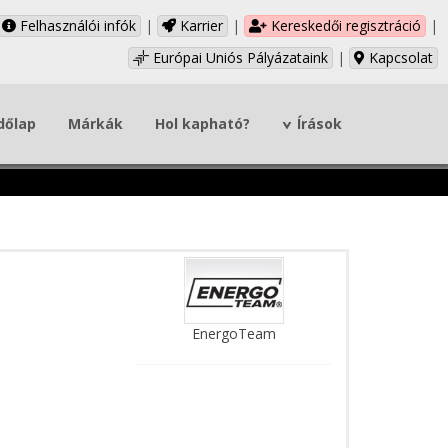
Felhasználói infók
|
Karrier
|
Kereskedői regisztráció
|
Európai Uniós Pályázataink
|
Kapcsolat
dőlap
Márkák
Hol kapható?
Írások
EnergoTeam