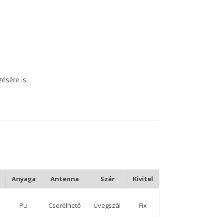
ésére is.
. Fix kivitel, az oldalán található egy fül, az alsó
t.
 nagyobb méreteivel pedig, akár pontyozáshoz is
választás.
Anyaga
Antenna
Szár
Kivitel
PU
Cserélhető
Üvegszál
Fix