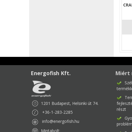
CRA
Energofish Kft.
Miért 
Szé
termékk
Ter
1201 Budapest, Helsinki út 74.
fejlesz
részt
+36-1-283-2285
Gyor
info@energofish.hu
problém
Mintabolt: