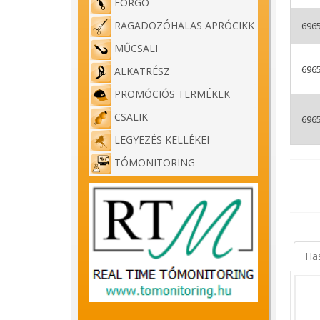
FORGÓ
RAGADOZÓHALAS APRÓCIKK
696
MŰCSALI
696
ALKATRÉSZ
PROMÓCIÓS TERMÉKEK
CSALIK
696
LEGYEZÉS KELLÉKEI
TÓMONITORING
Ha