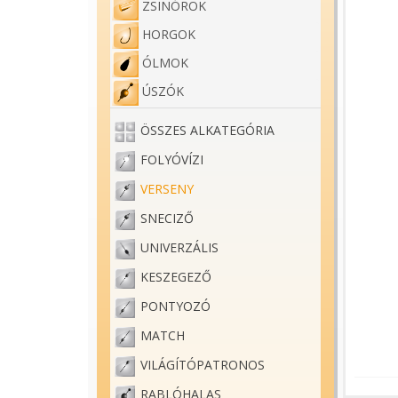
ZSINÓROK
HORGOK
ÓLMOK
ÚSZÓK
ÖSSZES ALKATEGÓRIA
FOLYÓVÍZI
VERSENY
SNECIZŐ
UNIVERZÁLIS
KESZEGEZŐ
PONTYOZÓ
MATCH
VILÁGÍTÓPATRONOS
RABLÓHALAS