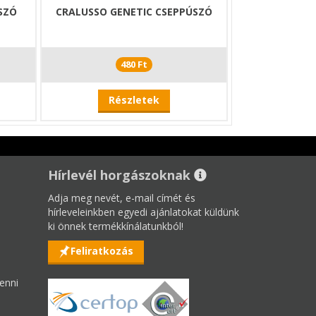
SZÓ
CRALUSSO GENETIC CSEPPÚSZÓ
480 Ft
Részletek
Hírlevél horgászoknak
Adja meg nevét, e-mail címét és
hírleveleinkben egyedi ajánlatokat küldünk
ki önnek termékkínálatunkból!
Feliratkozás
enni