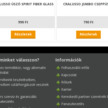
LUSSO ÚSZÓ SPIRIT FIBER GLASS
CRALUSSO JUMBO CSEPPÚ
990 Ft
790 Ft
Részletek
Részletek
minket válasszon?
Információk
les termékkör, nagy alternatív
Felhasználói infók
ínálat
Kapcsolat
mékeink tesztelésében,
Rólunk
tésében sztárhorgászok vesznek
Karrier
s szerviz és garanciális
Kereskedő partner szeretnék l
akezelés
Panaszkezelés