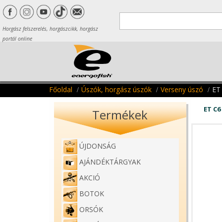
Horgász felszerelés, horgászcikk, horgász
portál online
Főoldal
Úszók, horgász úszók
Verseny úszó
ET
ET C6
Termékek
ÚJDONSÁG
AJÁNDÉKTÁRGYAK
AKCIÓ
BOTOK
ORSÓK