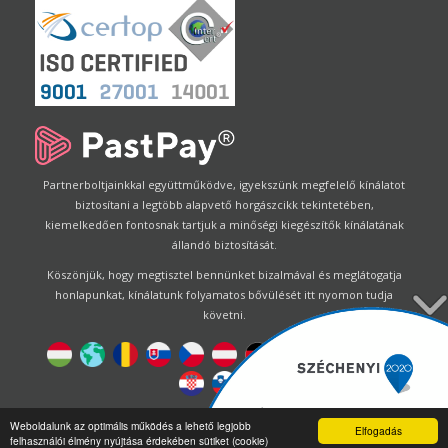
Partnerboltjainkkal együttműködve, igyekszünk megfelelő kínálatot
biztosítani a legtöbb alapvető horgászcikk tekintetében,
kiemelkedően fontosnak tartjuk a minőségi kiegészítők kínálatának
állandó biztosítását.
Köszönjük, hogy megtisztel bennünket bizalmával és meglátogatja
honlapunkat, kínálatunk folyamatos bővülését itt nyomon tudja
követni.
Designed by
Energofish Kft
Weboldalunk az optimális működés a lehető legjobb
Elfogadás
felhasználói élmény nyújtása érdekében sütiket (cookie)
Oldalmotor:
CWB
by
Gloobus Software Developement
|