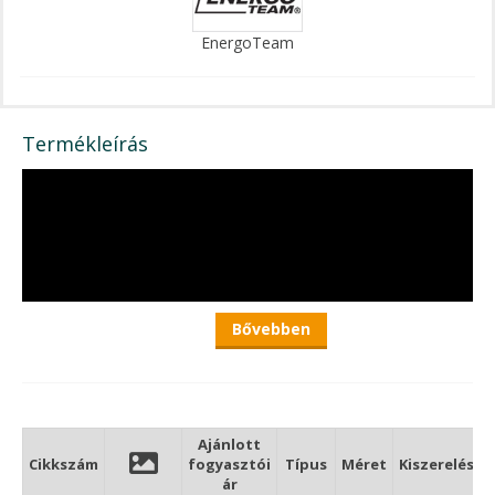
EnergoTeam
Termékleírás
Bővebben
Ajánlott
EnergoTeam Night Wasp Feeder világítópatron
Cikkszám
fogyasztói
Típus
Méret
Kiszerelés
ár