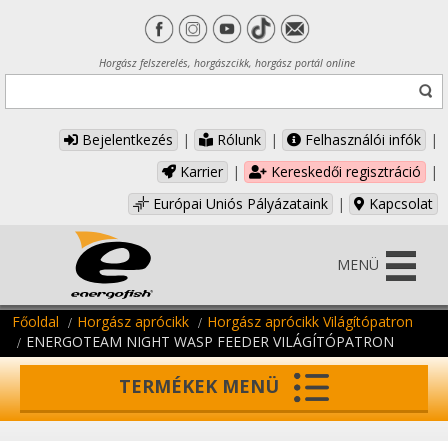
Horgász felszerelés, horgászcikk, horgász portál online
Bejelentkezés
|
Rólunk
|
Felhasználói infók
|
Karrier
|
Kereskedői regisztráció
|
Európai Uniós Pályázataink
|
Kapcsolat
MENÜ
Főoldal
Horgász aprócikk
Horgász aprócikk Világítópatron
ENERGOTEAM NIGHT WASP FEEDER VILÁGÍTÓPATRON
TERMÉKEK MENÜ