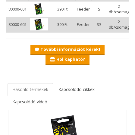
Az éjszakai feederbotos horgászatot nagyon sokban
2
megkönnyítő, rendkívül praktikus, és hasznos, sőt
80000-601
390 Ft
Feeder
S
db/csomag
nélkölözhetetlen eszköze. A spiccre pattintható fényforrás
nemcsak kényelmesebbé teszi a horgászatot, hanem
2
80000-605
390 Ft
Feeder
SS
eredményesebbé is, hiszen általa a kapás észlelése többé nem
db/csomag
okozhat problémát.
A világítópatron fénye rendkívül hosszú élettartamú, melyet a
További információt kérek!
csövecske megroppantásával „kapcsolunk be".
Hol kapható?
Hasonló termékek
Kapcsolodó cikkek
Kapcsolódó videó