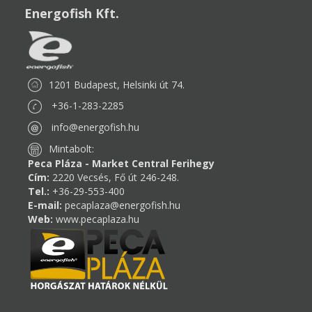
Energofish Kft.
1201 Budapest, Helsinki út 74.
+36-1-283-2285
info@energofish.hu
Mintabolt:
Peca Pláza - Market Central Ferihegy
Cím:
2220 Vecsés, Fő út 246-248.
Tel.:
+36-29-553-400
E-mail:
pecaplaza@energofish.hu
Web:
www.pecaplaza.hu