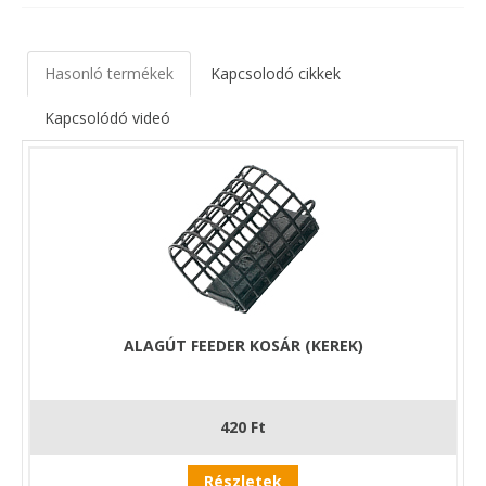
közben nincs meg az a veszély, hogy a levegőben kihulljon.
Iszapos vízterületeken, lazára töltött kosárral, akár a vízközt
táplálkozó halak is elérhetőek általa.
Hasonló termékek
Kapcsolodó cikkek
Darabosabb pontyos, vagy dévéres aprószemcsés anyaghoz
is tökéletes, de pellettel is használható. A henger alakú forma
Kapcsolódó videó
jól tölthető, könyen tekerhető ki, és formájának hála
nehezebben akad el.
ALAGÚT FEEDER KOSÁR (KEREK)
420 Ft
Részletek