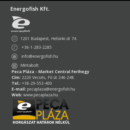
Energofish Kft.
1201 Budapest, Helsinki út 74.
+36-1-283-2285
info@energofish.hu
Mintabolt:
Peca Pláza - Market Central Ferihegy
Cím:
2220 Vecsés, Fő út 246-248.
Tel.:
+36-29-553-400
E-mail:
pecaplaza@energofish.hu
Web:
www.pecaplaza.hu