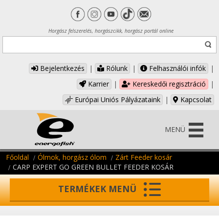
Horgász felszerelés, horgászcikk, horgász portál online
Bejelentkezés
|
Rólunk
|
Felhasználói infók
|
Karrier
|
Kereskedői regisztráció
|
Európai Uniós Pályázataink
|
Kapcsolat
MENÜ
Főoldal
Ólmok, horgász ólom
Zárt Feeder kosár
CARP EXPERT GO GREEN BULLET FEEDER KOSÁR
TERMÉKEK MENÜ