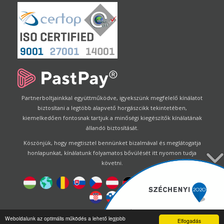
Partnerboltjainkkal együttműködve, igyekszünk megfelelő kínálatot
biztosítani a legtöbb alapvető horgászcikk tekintetében,
kiemelkedően fontosnak tartjuk a minőségi kiegészítők kínálatának
állandó biztosítását.
Köszönjük, hogy megtisztel bennünket bizalmával és meglátogatja
honlapunkat, kínálatunk folyamatos bővülését itt nyomon tudja
követni.
Designed by
Energofish Kft
Weboldalunk az optimális működés a lehető legjobb
Elfogadás