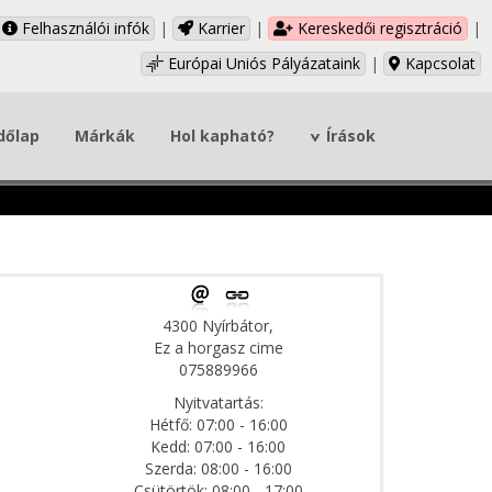
Felhasználói infók
|
Karrier
|
Kereskedői regisztráció
|
Európai Uniós Pályázataink
|
Kapcsolat
dőlap
Márkák
Hol kapható?
Írások
4300 Nyírbátor,
Ez a horgasz cime
075889966
Nyitvatartás:
Hétfő: 07:00 - 16:00
Kedd: 07:00 - 16:00
Szerda: 08:00 - 16:00
Csütörtök: 08:00 - 17:00