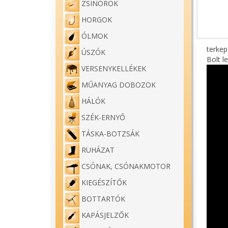
ZSINÓROK
HORGOK
ÓLMOK
terkep
ÚSZÓK
Bolt l
VERSENYKELLÉKEK
MŰANYAG DOBOZOK
HÁLÓK
SZÉK-ERNYŐ
TÁSKA-BOTZSÁK
RUHÁZAT
CSÓNAK, CSÓNAKMOTOR
KIEGÉSZÍTŐK
BOTTARTÓK
KAPÁSJELZŐK