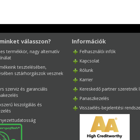
minket válasszon?
Információk
les termékkör, nagy alternatív
Felhasználói infók
ínálat
Kapcsolat
mékeink tesztelésében,
Rólunk
tésében sztárhorgászok vesznek
Karrier
s szerviz és garanciális
Kereskedő partner szeretnék l
akezelés
Panaszkezelés
kszerű kiszolgálás és
Visszaélés-bejelentési rendsz
ezelés
nyezettudatosság