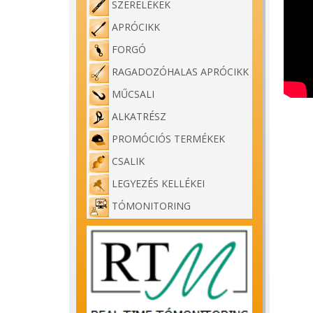
SZERELÉKEK
APRÓCIKK
FORGÓ
RAGADOZÓHALAS APRÓCIKK
MŰCSALI
ALKATRÉSZ
PROMÓCIÓS TERMÉKEK
CSALIK
LEGYEZÉS KELLÉKEI
TÓMONITORING