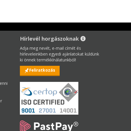
Hírlevél horgászoknak
Adja meg nevét, e-mail címét és
hírleveleinkben egyedi ajánlatokat küldünk
ki önnek termékkínálatunkból!
Feliratkozás
enni
er