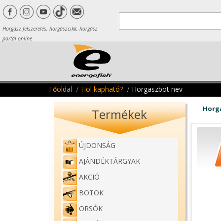
Horgász felszerelés, horgászcikk, horgász
portál online
Főoldal
Hol kapható?
Horgaszbot nev
Horg
Termékek
ÚJDONSÁG
AJÁNDÉKTÁRGYAK
AKCIÓ
BOTOK
ORSÓK