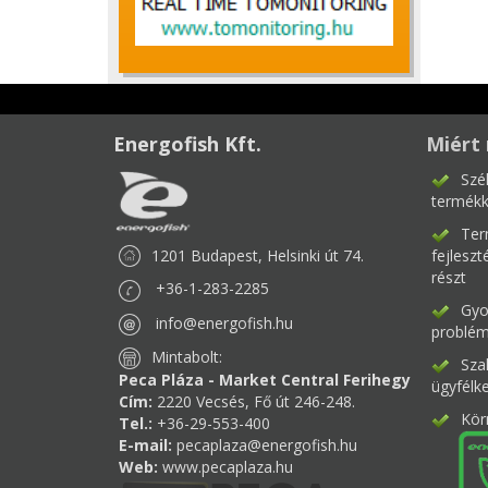
Energofish Kft.
Miért 
Szé
termékk
Ter
1201 Budapest, Helsinki út 74.
fejlesz
részt
+36-1-283-2285
Gyor
info@energofish.hu
problém
Mintabolt:
Sza
Peca Pláza - Market Central Ferihegy
ügyfélk
Cím:
2220 Vecsés, Fő út 246-248.
Kör
Tel.:
+36-29-553-400
E-mail:
pecaplaza@energofish.hu
Web:
www.pecaplaza.hu