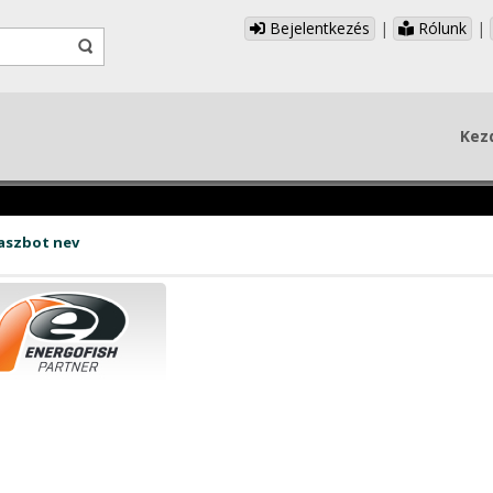
Bejelentkezés
|
Rólunk
|
Kez
aszbot nev