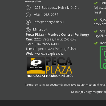
Ter
1201 Budapest, Helsinki út 74.
fejlesz
részt
+36-1-283-2285
Gyor
info@energofish.hu
problém
Mintabolt:
Sza
Peca Pláza - Market Central Ferihegy
ügyfélk
Cím:
2220 Vecsés, Fő út 246-248.
Kör
Tel.:
+36-29-553-400
E-mail:
pecaplaza@energofish.hu
Web:
www.pecaplaza.hu
Partnerboltjainkkal együttműködve, igyekszünk megfelelő kínálat
Köszönjük, hogy megtisztel