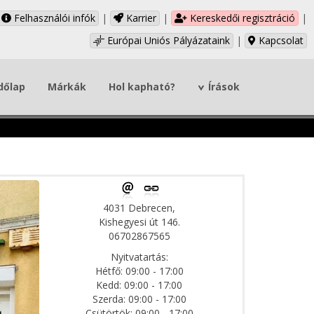
Felhasználói infók
|
Karrier
|
Kereskedői regisztráció
|
Európai Uniós Pályázataink
|
Kapcsolat
dőlap
Márkák
Hol kapható?
Írások
4031 Debrecen,
Kishegyesi út 146.
06702867565
Nyitvatartás:
Hétfő: 09:00 - 17:00
Kedd: 09:00 - 17:00
Szerda: 09:00 - 17:00
Csütörtök: 09:00 - 17:00