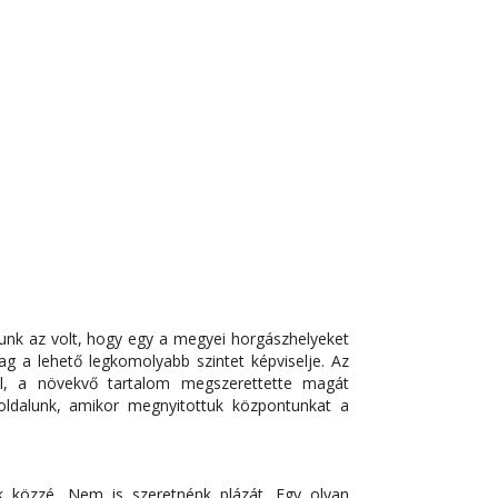
nk az volt, hogy egy a megyei horgászhelyeket
ag a lehető legkomolyabb szintet képviselje. Az
l, a növekvő tartalom megszerettette magát
oldalunk, amikor megnyitottuk központunkat a
k közzé. Nem is szeretnénk plázát. Egy olyan