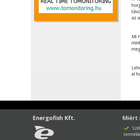
hor
távo
az a
Mi n
min
meg
Lehe
el h
Energofish Kft.
Miért 
Szé
termékk