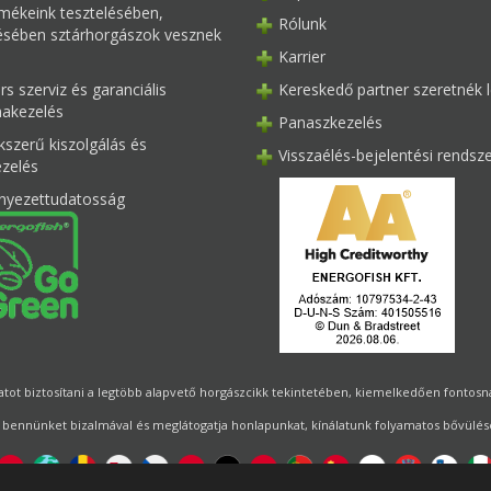
mékeink tesztelésében,
Rólunk
tésében sztárhorgászok vesznek
Karrier
s szerviz és garanciális
Kereskedő partner szeretnék l
akezelés
Panaszkezelés
kszerű kiszolgálás és
Visszaélés-bejelentési rendsz
ezelés
nyezettudatosság
ot biztosítani a legtöbb alapvető horgászcikk tekintetében, kiemelkedően fontosnak 
 bennünket bizalmával és meglátogatja honlapunkat, kínálatunk folyamatos bővülésé