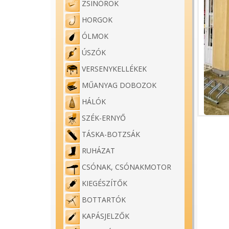
ZSINÓROK
HORGOK
ÓLMOK
ÚSZÓK
VERSENYKELLÉKEK
MŰANYAG DOBOZOK
HÁLÓK
SZÉK-ERNYŐ
TÁSKA-BOTZSÁK
RUHÁZAT
CSÓNAK, CSÓNAKMOTOR
KIEGÉSZÍTŐK
BOTTARTÓK
KAPÁSJELZŐK