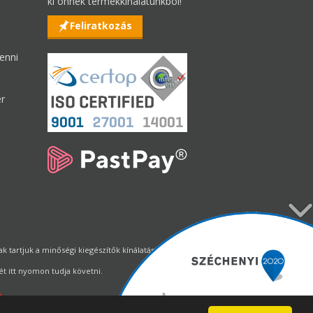
ki önnek termékkínálatunkból!
Feliratkozás
enni
er
tartjuk a minőségi kiegészítők kínálatának állandó biztosítását.
t itt nyomon tudja követni.