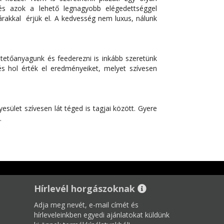
 és azok a lehető legnagyobb elégedettséggel
árakkal érjük el. A kedvesség nem luxus, nálunk
tetőanyagunk és feederezni is inkább szeretünk
s hol érték el eredményeiket, melyet szívesen
sület szívesen lát téged is tagjai között. Gyere
.
Hírlevél horgászoknak
Adja meg nevét, e-mail címét és
hírleveleinkben egyedi ajánlatokat küldünk