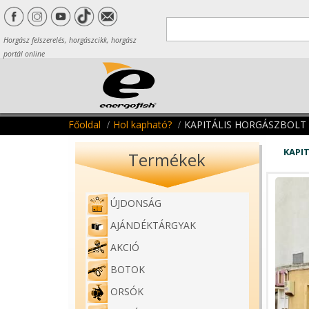
Horgász felszerelés, horgászcikk, horgász
portál online
Főoldal
Hol kapható?
KAPITÁLIS HORGÁSZBOLT
KAPI
Termékek
ÚJDONSÁG
AJÁNDÉKTÁRGYAK
AKCIÓ
BOTOK
ORSÓK