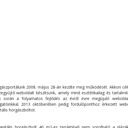
gászportálunk 2008. május 28-án kezdte meg működését. Akkori célu
egyűjtő weboldalt készítsünk, amely mind esztétikailag és tartalmil
k során a folyamatos fejlődés az évről évre megújuló webolda
ogatóinkkal. 2013 októberében pedig fordulóponthoz érkezett web
tális horgászboltot.
apitális horgászbolt 40 m2-es területével nem sorolható a plázá