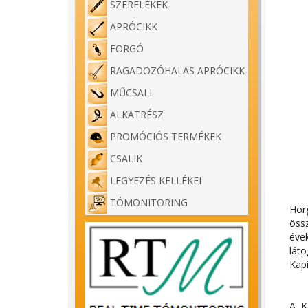
SZERELÉKEK
APRÓCIKK
FORGÓ
RAGADOZÓHALAS APRÓCIKK
MŰCSALI
ALKATRÉSZ
PROMÓCIÓS TERMÉKEK
CSALIK
LEGYEZÉS KELLÉKEI
TÓMONITORING
Hor
össz
éve
lát
Kapi
A K