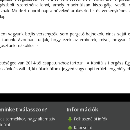
gászbolt szeretnénk lenni, amely maximálisan kiszolgálja vevőit
znak. Mindezt napról-napra növekvő árukészlettel és versenyképes 
lap.
em vagyunk bojlis versenyzők, sem pergető bajnokok, nincs saját e
t tudunk. Azonban tudjuk, hogy ezek az emberek, mivel, hogyan é
osztunk másokkal is.
tőséged van 2014-től csapatunkhoz tartozni. A Kapitális Horgász Egye
ozzánk és váltsd, ki nálunk állami jegyed vagy napi területi engedélyed
minket válasszon?
Információk
les termékkör, nagy alternatív
Felhasználói infók
ínálat
Kapcsolat