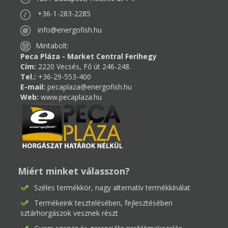
+36-1-283-2285
info@energofish.hu
Mintabolt:
Peca Pláza - Market Central Ferihegy
Cím:
2220 Vecsés, Fő út 246-248.
Tel.:
+36-29-553-400
E-mail:
pecaplaza@energofish.hu
Web:
www.pecaplaza.hu
Miért minket válasszon?
Széles termékkör, nagy alternatív termékkínálat
Termékeink tesztelésében, fejlesztésében
sztárhorgászok vesznek részt