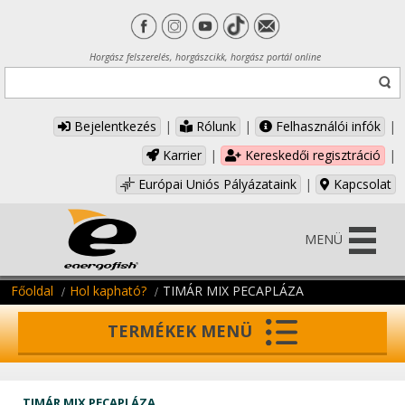
Horgász felszerelés, horgászcikk, horgász portál online
Bejelentkezés
|
Rólunk
|
Felhasználói infók
|
Karrier
|
Kereskedői regisztráció
|
Európai Uniós Pályázataink
|
Kapcsolat
MENÜ
Főoldal
Hol kapható?
TIMÁR MIX PECAPLÁZA
TERMÉKEK MENÜ
TIMÁR MIX PECAPLÁZA