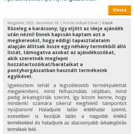
Vissza
Megjelent: 2022. december 03. | Forrás: Kubuk Dániel |
Írások
Közeleg a karácsony, így eljött az ideje ajándék
után nézni! Ennek kapcsán kaptam azt a
megkeresést, hogy eddigi tapasztalataim
alapján állítsak össze egy néhány termékből álló
listát, támogatva azokat az ajándékozókat,
akik szeretnék meglepni
hozzátartozóikat/barátaikat a
pontyhorgászatban használt termékeink
egyikével.
Igyekeztem tehát a legszélesebb termékpalettát
megjeleníteni, mind felhasználás céljában, mind
pedig árkategóriák szerint, így bízom benne, hogy
mindenki számára sikerül megfelelő támpontot
nyújtanom!
Haladjunk talán értékhatár szerint,
ezesetben is kezdjük talán a nagyobb értékű
termékekkel és haladjunk az alacsonyabb árkategóriás
termékek felé.