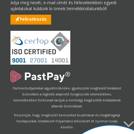
Adja meg nevét, e-mail címét és hírleveleinkben egyedi
ajánlatokat küldünk ki önnek termékkínálatunkból!
Feliratkozás
Partnerboltjainkkal együttműködve, igyekszünk megfelelő kínálatot
biztosítani a legtöbb alapvető horgászcikk tekintetében,
kiemelkedően fontosnak tartjuk a minőségi kiegészítők kínálatának
állandó biztosítását.
Köszönjük, hogy megtisztel bennünket bizalmával és meglátogatja
honlapunkat, kínálatunk folyamatos bővülését itt nyomon tudja
követni.