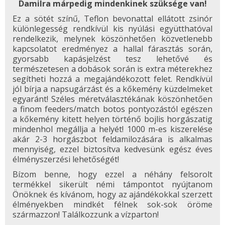
Damilra márpedig mindenkinek szüksége van!
Ez a sötét színű, Teflon bevonattal ellátott zsinór
különlegesség rendkívül kis nyúlási együtthatóval
rendelkezik, melynek köszönhetően közvetlenebb
kapcsolatot eredményez a hallal fárasztás során,
gyorsabb kapásjelzést tesz lehetővé és
természetesen a dobások során is extra méterekhez
segítheti hozzá a megajándékozott felet. Rendkívül
jól bírja a napsugárzást és a kőkemény küzdelmeket
egyaránt! Széles méretválasztékának köszönhetően
a finom feeders/match botos pontyozástól egészen
a kőkemény kitett helyen történő bojlis horgászatig
mindenhol megállja a helyét! 1000 m-es kiszerelése
akár 2-3 horgászbot feldamilozására is alkalmas
mennyiség, ezzel biztosítva kedvesünk egész éves
élményszerzési lehetőségét!
Bízom benne, hogy ezzel a néhány felsorolt
termékkel sikerült némi támpontot nyújtanom
Önöknek és kívánom, hogy az ajándékokkal szerzett
élményekben mindkét félnek sok-sok öröme
származzon! Találkozzunk a vízparton!