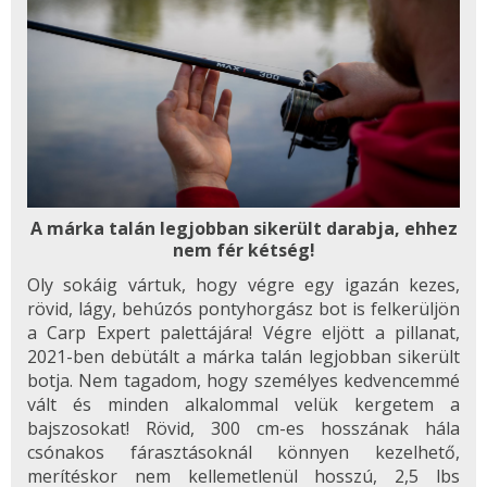
A márka talán legjobban sikerült darabja, ehhez
nem fér kétség!
Oly sokáig vártuk, hogy végre egy igazán kezes,
rövid, lágy, behúzós pontyhorgász bot is felkerüljön
a Carp Expert palettájára! Végre eljött a pillanat,
2021-ben debütált a márka talán legjobban sikerült
botja. Nem tagadom, hogy személyes kedvencemmé
vált és minden alkalommal velük kergetem a
bajszosokat! Rövid, 300 cm-es hosszának hála
csónakos fárasztásoknál könnyen kezelhető,
merítéskor nem kellemetlenül hosszú, 2,5 lbs