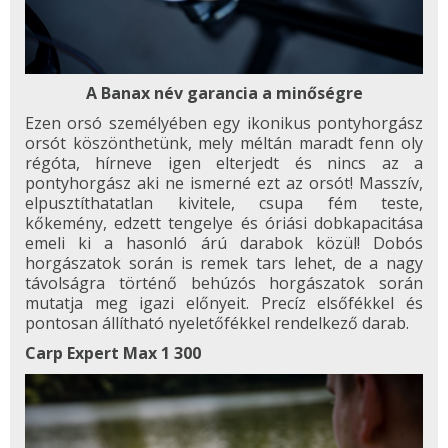
A Banax név garancia a minőségre
Ezen orsó személyében egy ikonikus pontyhorgász
orsót köszönthetünk, mely méltán maradt fenn oly
régóta, hírneve igen elterjedt és nincs az a
pontyhorgász aki ne ismerné ezt az orsót! Masszív,
elpusztíthatatlan kivitele, csupa fém teste,
kőkemény, edzett tengelye és óriási dobkapacitása
emeli ki a hasonló árú darabok közül! Dobós
horgászatok során is remek tars lehet, de a nagy
távolságra történő behúzós horgászatok során
mutatja meg igazi előnyeit. Precíz elsőfékkel és
pontosan állítható nyeletőfékkel rendelkező darab.
Carp Expert Max 1 300