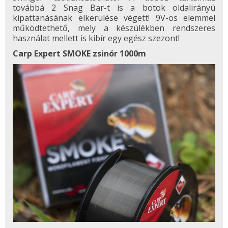
továbbá 2 Snag Bar-t is a botok oldalirányú
kipattanásának elkerülése végett! 9V-os elemmel
működtethető, mely a készülékben rendszeres
használat mellett is kibír egy egész szezont!
Carp Expert SMOKE zsinór 1000m