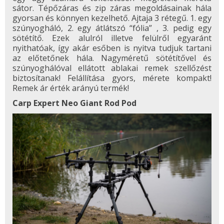
sátor. Tépőzáras és zip záras megoldásainak hála
gyorsan és könnyen kezelhető. Ajtaja 3 rétegű. 1. egy
szúnyogháló, 2. egy átlátszó “fólia” , 3. pedig egy
sötétítő. Ezek alulról illetve felülről egyaránt
nyithatóak, így akár esőben is nyitva tudjuk tartani
az előtetőnek hála. Nagyméretű sötétítővel és
szúnyoghálóval ellátott ablakai remek szellőzést
biztosítanak! Felállítása gyors, mérete kompakt!
Remek ár érték arányú termék!
Carp Expert Neo Giant Rod Pod