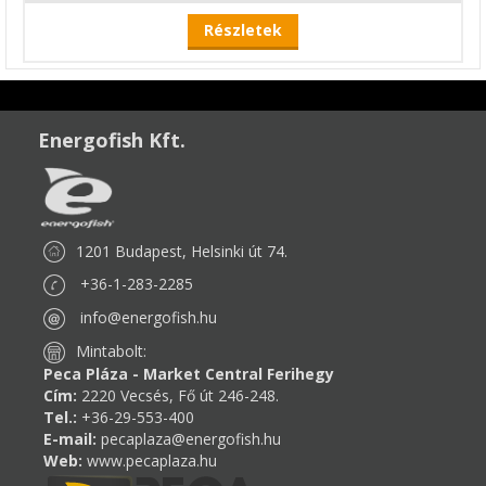
Részletek
Energofish Kft.
1201 Budapest, Helsinki út 74.
+36-1-283-2285
info@energofish.hu
Mintabolt:
Peca Pláza - Market Central Ferihegy
Cím:
2220 Vecsés, Fő út 246-248.
Tel.:
+36-29-553-400
E-mail:
pecaplaza@energofish.hu
Web:
www.pecaplaza.hu