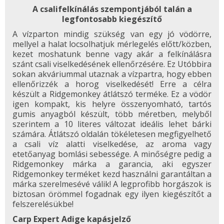
A csalifelkínálás szempontjából talán a
legfontosabb kiegészítő
A vízparton mindig szükség van egy jó vödörre,
mellyel a halat locsolhatjuk mérlegelés előtt/közben,
kezet moshatunk benne vagy akár a felkínálásra
szánt csali viselkedésének ellenőrzésére. Ez Utóbbira
sokan akváriummal utaznak a vízpartra, hogy ebben
ellenőrizzék a horog viselkedését! Erre a célra
készült a Ridgemonkey átlátszó terméke. Ez a vödör
igen kompakt, kis helyre összenyomható, tartós
gumis anyagból készült, több méretben, melyből
szerintem a 10 literes változat ideális lehet bárki
számára. Átlátszó oldalán tökéletesen megfigyelhető
a csali víz alatti viselkedése, az aroma vagy
etetőanyag bomlási sebessége. A minőségre pedig a
Ridgemonkey márka a garancia, aki egyszer
Ridgemonkey terméket kezd használni garantáltan a
márka szerelmesévé válik! A legprofibb horgászok is
biztosan örömmel fogadnak egy ilyen kiegészítőt a
felszerelésükbe!
Carp Expert Adige kapásjelző