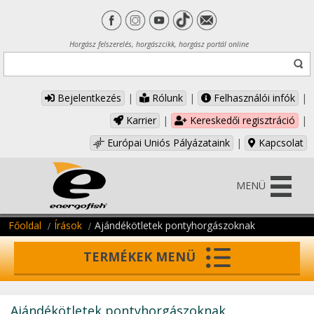
Horgász felszerelés, horgászcikk, horgász portál online
Bejelentkezés
|
Rólunk
|
Felhasználói infók
|
Karrier
|
Kereskedői regisztráció
|
Európai Uniós Pályázataink
|
Kapcsolat
MENÜ
Főoldal
Írások
Ajándékötletek pontyhorgászoknak
TERMÉKEK MENÜ
Ajándékötletek pontyhorgászoknak