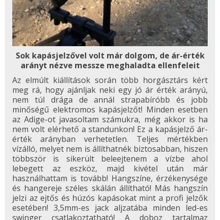
Sok kapásjelzővel volt már dolgom, de ár-érték
arányt nézve messze meghaladta ellenfeleit
Az elmúlt kiállítások során több horgásztárs kért
meg rá, hogy ajánljak neki egy jó ár érték arányú,
nem túl drága de annál strapabíróbb és jobb
minőségű elektromos kapásjelzőt! Minden esetben
az Adige-ot javasoltam számukra, még akkor is ha
nem volt elérhető a standunkon! Ez a kapásjelző ár-
érték arányban verhetetlen. Teljes mértékben
vízálló, melyet nem is állíthatnék biztosabban, hiszen
többször is sikerült beleejtenem a vízbe ahol
lebegett az eszköz, majd kivétel után már
használhattam is tovább! Hangszíne, érzékenysége
és hangereje széles skálán állítható! Más hangszín
jelzi az ejtős és húzós kapásokat mint a profi jelzők
esetében! 3,5mm-es jack aljzatába minden led-es
swinger csatlakoztatható! A doboz tartalmaz