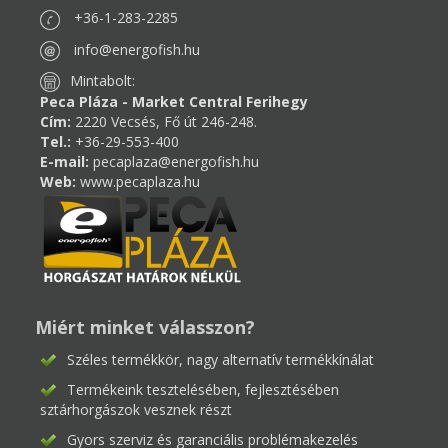
+36-1-283-2285
info@energofish.hu
Mintabolt:
Peca Pláza - Market Central Ferihegy
Cím:
2220 Vecsés, Fő út 246-248.
Tel.:
+36-29-553-400
E-mail:
pecaplaza@energofish.hu
Web:
www.pecaplaza.hu
Miért minket válasszon?
Széles termékkör, nagy alternatív termékkínálat
Termékeink tesztelésében, fejlesztésében
sztárhorgászok vesznek részt
Gyors szerviz és garanciális problémakezelés