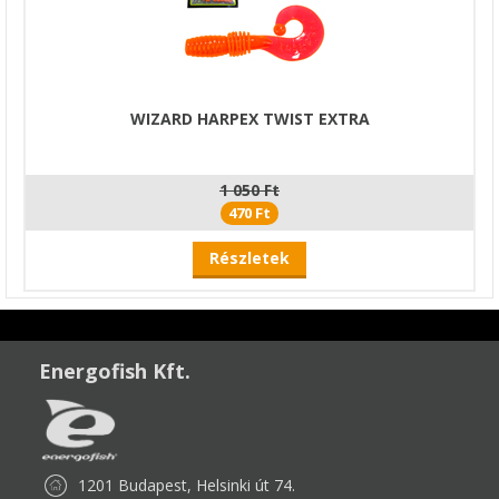
WIZARD HARPEX TWIST EXTRA
1 050 Ft
470 Ft
Részletek
Energofish Kft.
1201 Budapest, Helsinki út 74.