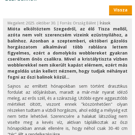
Vissza
Megjelent: 2025. október 30. | Forrás: Ország Bálint |
Írások
Mióta elköltöztem Szegedről, az élő Tisza mellől,
azóta nem volt szerencsém vizeink ezüstnyilához, a
balinhoz. Azonban a szeptemberi, októberi gázolós
horgászatom alkalmával több rablásra lettem
figyelmes, ezért a domolykós wobblereket gyakran
cseréltem őnös csalikra. Mivel a kristálytiszta vízben
wobblerekkel nem sikerült kapást elérnem, ezért más
megoldás után kellett néznem, hogy tudjak néhányat
fogni az őszi balinok közül...
Sajnos az említett hónapokban sem történt drasztikus
fordulat az időjárásban, maradt a már-már nyarat idéző
meleg, az erős szél, és a szárazság. Utóbbi egyre aggasztóbb
mértéket öltött, viszont ennek "köszönhetően" olyan
részeken tudtam a vízből horgászni, ahol eddig a mélység ezt
nem tette lehetővé. Szerencsére a halakat látszólag nem
viselte meg a kevés víz, aktívan táplálkoztak az őszi
hónapokban annak ellenére is, hogy néhol csak 30-40 cm
"tér" állt a rendelkezésükre.