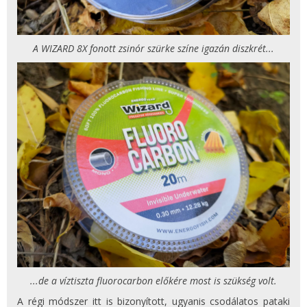
A WIZARD 8X fonott zsinór szürke színe igazán diszkrét...
...de a víztiszta fluorocarbon előkére most is szükség volt.
A régi módszer itt is bizonyított, ugyanis csodálatos pataki