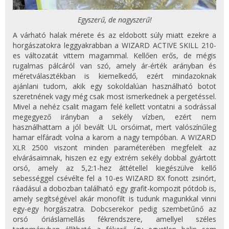
Egyszerű, de nagyszerű!
A várható halak mérete és az eldobott súly miatt ezekre a
horgászatokra leggyakrabban a WIZARD ACTIVE SKILL 210-
es változatát vittem magammal. Kellően erős, de mégis
rugalmas pálcáról van szó, amely ár-érték arányban és
méretválasztékban is kiemelkedő, ezért mindazoknak
ajánlani tudom, akik egy sokoldalúan használható botot
szeretnének vagy még csak most ismerkednek a pergetéssel.
Mivel a nehéz csalit magam felé kellett vontatni a sodrással
megegyező irányban a sekély vízben, ezért nem
használhattam a jól bevált UL orsóimat, mert valószínűleg
hamar elfáradt volna a karom a nagy tempóban. A WIZARD
XLR 2500 viszont minden paraméterében megfelelt az
elvárásaimnak, hiszen ez egy extrém sekély dobbal gyártott
orsó, amely az 5,2:1-hez áttétellel kiegészülve kellő
sebességgel csévélte fel a 10-es WIZARD 8X fonott zsinórt,
ráadásul a dobozban található egy grafit-kompozit pótdob is,
amely segítségével akár monofilt is tudunk magunkkal vinni
egy-egy horgászatra. Dobcserekor pedig szembetűnő az
orsó óriáslamellás fékrendszere, amellyel széles