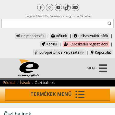
Horgász felszerelés, horgászcikk, horgász portál online
Bejelentkezés
|
Rólunk
|
Felhasználói infók
|
Karrier
|
Kereskedői regisztráció
|
Európai Uniós Pályázataink
|
Kapcsolat
MENÜ
Főoldal
Írások
Őszi balinok
TERMÉKEK MENÜ
Őszi balinok