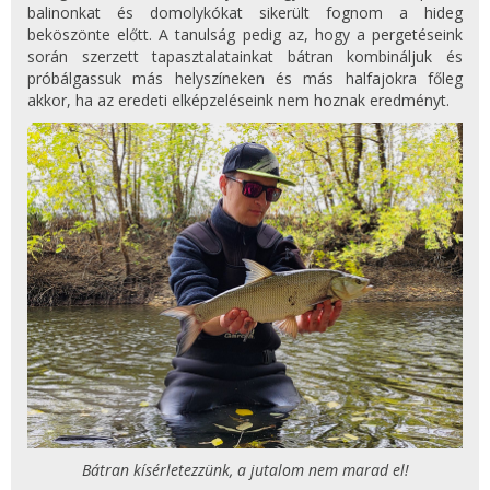
balinonkat és domolykókat sikerült fognom a hideg
beköszönte előtt. A tanulság pedig az, hogy a pergetéseink
során szerzett tapasztalatainkat bátran kombináljuk és
próbálgassuk más helyszíneken és más halfajokra főleg
akkor, ha az eredeti elképzeléseink nem hoznak eredményt.
Bátran kísérletezzünk, a jutalom nem marad el!