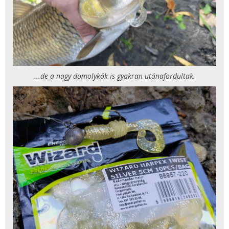
...de a nagy domolykók is gyakran utánafordultak.