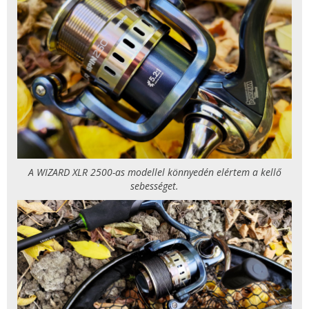
A WIZARD XLR 2500-as modellel könnyedén elértem a kellő
sebességet.