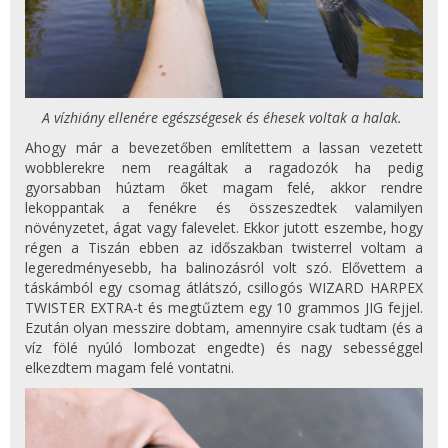
A vízhiány ellenére egészségesek és éhesek voltak a halak.
Ahogy már a bevezetőben említettem a lassan vezetett
wobblerekre nem reagáltak a ragadozók ha pedig
gyorsabban húztam őket magam felé, akkor rendre
lekoppantak a fenékre és összeszedtek valamilyen
növényzetet, ágat vagy falevelet. Ekkor jutott eszembe, hogy
régen a Tiszán ebben az időszakban twisterrel voltam a
legeredményesebb, ha balinozásról volt szó. Elővettem a
táskámból egy csomag átlátszó, csillogós WIZARD HARPEX
TWISTER EXTRA-t és megtűztem egy 10 grammos JIG fejjel.
Ezután olyan messzire dobtam, amennyire csak tudtam (és a
víz fölé nyúló lombozat engedte) és nagy sebességgel
elkezdtem magam felé vontatni.