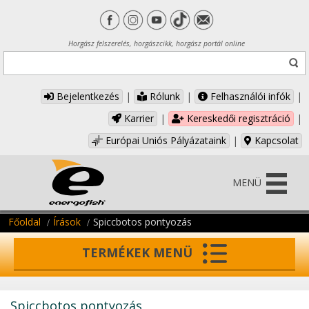
Horgász felszerelés, horgászcikk, horgász portál online
Bejelentkezés
|
Rólunk
|
Felhasználói infók
|
Karrier
|
Kereskedői regisztráció
|
Európai Uniós Pályázataink
|
Kapcsolat
MENÜ
Főoldal
Írások
Spiccbotos pontyozás
TERMÉKEK MENÜ
Spiccbotos pontyozás