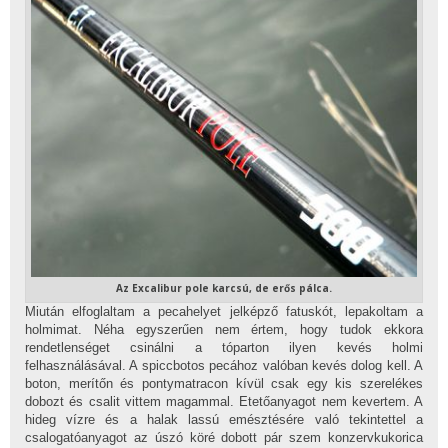
Az Excalibur pole karcsú, de erős pálca.
Miután elfoglaltam a pecahelyet jelképző fatuskót, lepakoltam a
holmimat. Néha egyszerűen nem értem, hogy tudok ekkora
rendetlenséget csinálni a tóparton ilyen kevés holmi
felhasználásával. A spiccbotos pecához valóban kevés dolog kell. A
boton, merítőn és pontymatracon kívül csak egy kis szerelékes
dobozt és csalit vittem magammal. Etetőanyagot nem kevertem. A
hideg vízre és a halak lassú emésztésére való tekintettel a
csalogatóanyagot az úszó köré dobott pár szem konzervkukorica