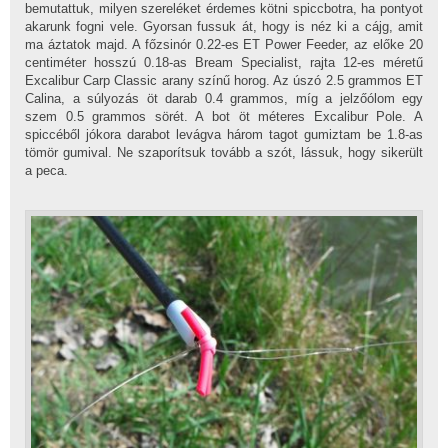
bemutattuk, milyen szereléket érdemes kötni spiccbotra, ha pontyot
akarunk fogni vele. Gyorsan fussuk át, hogy is néz ki a cájg, amit
ma áztatok majd. A főzsinór 0.22-es ET Power Feeder, az előke 20
centiméter hosszú 0.18-as Bream Specialist, rajta 12-es méretű
Excalibur Carp Classic arany színű horog. Az úszó 2.5 grammos ET
Calina, a súlyozás öt darab 0.4 grammos, míg a jelzőólom egy
szem 0.5 grammos sörét. A bot öt méteres Excalibur Pole. A
spiccéből jókora darabot levágva három tagot gumiztam be 1.8-as
tömör gumival. Ne szaporítsuk tovább a szót, lássuk, hogy sikerült
a peca.