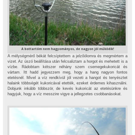
A bottartóm nem hagyományos, de nagyon jól működik!
A mélységmérő békát felcsíptettem a jelzőólomra és megmértem a
vizet. Az úszó beállítása után felcsaliztam a horgot és mehetett is a
vízbe. Rádobtam kétszer néhány szem csemegekukoricát és
vártam. Itt hadd jegyezzem meg, hogy a hang nagyon fontos
etetésnél. Mivel a víz rendkívül jól vezeti a hangot és tenyésztet
halaink többségét kukoricával etették, ezeket érdemes kihasználni.
Dobjunk inkább többször, de kevés kukoricát az etetésünkre és
hagyjuk, hogy a víz messzire vigye a jellegzetes csobbanásokat.