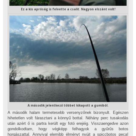
Ez a kis apróság is felvette a csalit. Nagyon elszánt volt!
A második jelentkező többet kikapott a gumiból.
A második halam termetesebb versenyzőnek bizonyult. Egészen
hihetetlen volt fárasztani a könnyű bottal. Néhány perc tusakodás
után azért ő is partra került egy fotó erejéig. Visszaengedve azon
gondolkodtam, hogy végképp felhagyok a gyűrűs botos
horgászattal. Annyival elemibb élményt nyújt a spiccbotos peca!