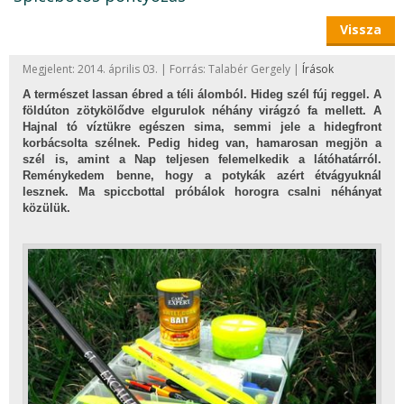
Vissza
Megjelent: 2014. április 03. | Forrás: Talabér Gergely |
Írások
A természet lassan ébred a téli álomból. Hideg szél fúj reggel. A
földúton zötykölődve elgurulok néhány virágzó fa mellett. A
Hajnal tó víztükre egészen sima, semmi jele a hidegfront
korbácsolta szélnek. Pedig hideg van, hamarosan megjön a
szél is, amint a Nap teljesen felemelkedik a látóhatárról.
Reménykedem benne, hogy a potykák azért étvágyuknál
lesznek. Ma spiccbottal próbálok horogra csalni néhányat
közülük.