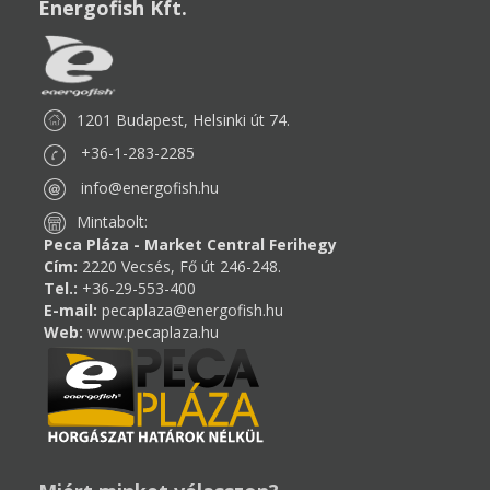
Energofish Kft.
1201 Budapest, Helsinki út 74.
+36-1-283-2285
info@energofish.hu
Mintabolt:
Peca Pláza - Market Central Ferihegy
Cím:
2220 Vecsés, Fő út 246-248.
Tel.:
+36-29-553-400
E-mail:
pecaplaza@energofish.hu
Web:
www.pecaplaza.hu