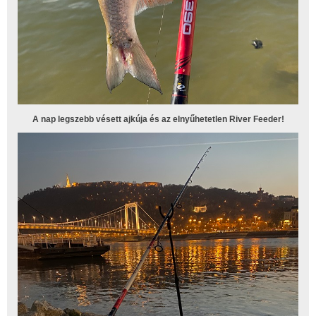
A nap legszebb vésett ajkúja és az elnyűhetetlen River Feeder!