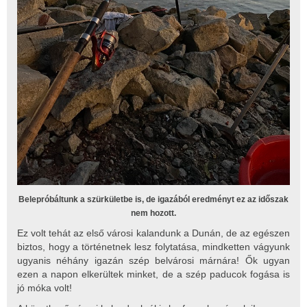
Belepróbáltunk a szürkületbe is, de igazából eredményt ez az időszak
nem hozott.
Ez volt tehát az első városi kalandunk a Dunán, de az egészen
biztos, hogy a történetnek lesz folytatása, mindketten vágyunk
ugyanis néhány igazán szép belvárosi márnára! Ők ugyan
ezen a napon elkerültek minket, de a szép paducok fogása is
jó móka volt!