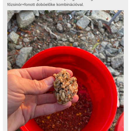
főzsinór+fonott dobóelőke kombinációval.