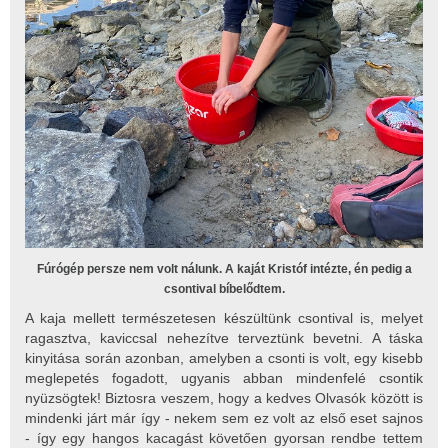
Fúrógép persze nem volt nálunk. A kaját Kristóf intézte, én pedig a
csontival bíbelődtem.
A kaja mellett természetesen készültünk csontival is, melyet
ragasztva, kaviccsal nehezítve terveztünk bevetni. A táska
kinyitása során azonban, amelyben a csonti is volt, egy kisebb
meglepetés fogadott, ugyanis abban mindenfelé csontik
nyüzsögtek! Biztosra veszem, hogy a kedves Olvasók között is
mindenki járt már így - nekem sem ez volt az első eset sajnos
- így egy hangos kacagást követően gyorsan rendbe tettem