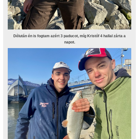
Délután én is fogtam azért 3 paducot, míg Kristóf 4 hallal zárta a
napot.