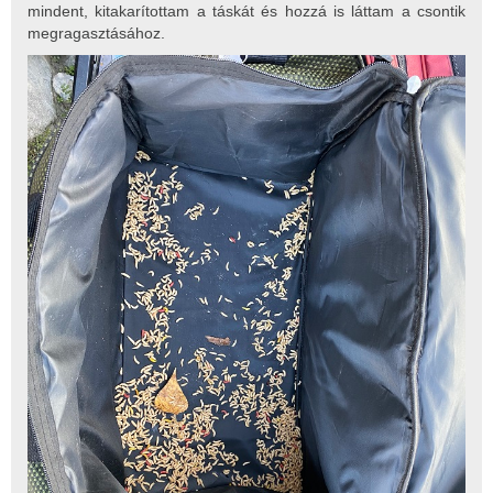
mindent, kitakarítottam a táskát és hozzá is láttam a csontik
megragasztásához.