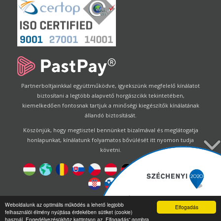
Partnerboltjainkkal együttműködve, igyekszünk megfelelő kínálatot
biztosítani a legtöbb alapvető horgászcikk tekintetében,
kiemelkedően fontosnak tartjuk a minőségi kiegészítők kínálatának
állandó biztosítását.
Köszönjük, hogy megtisztel bennünket bizalmával és meglátogatja
honlapunkat, kínálatunk folyamatos bővülését itt nyomon tudja
követni.
Designed by
Energofish Kft
Weboldalunk az optimális működés a lehető legjobb
Elfogadás
felhasználói élmény nyújtása érdekében sütiket (cookie)
Oldalmotor:
CWB
by
Gloobus Software Developement
|
használ. Engedélyezésükhöz kattintson az „Elfogadás” gombra.