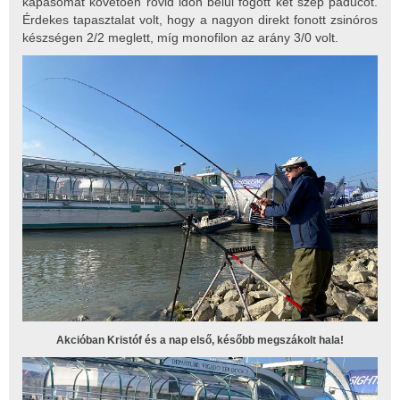
kapásomat követően rövid időn belül fogott két szép paducot.
Érdekes tapasztalat volt, hogy a nagyon direkt fonott zsinóros
készségen 2/2 meglett, míg monofilon az arány 3/0 volt.
Akcióban Kristóf és a nap első, később megszákolt hala!