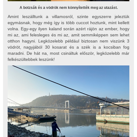
A botzsák és a vödrök nem könnyítették meg az utazást.
Amint leszálltunk a villamosról, szinte egyszerre jeleztük
egymásnak, hogy még így is több cuccot hoztunk, mint kellett
volna. Egy-egy ilyen kaland során azért rájön az ember, hogy
mi az, ami felesleges és mi az, amit semmiképpen sem lehet
otthon hagyni. Legközelebb például biztosan nem viszünk 3
vödröt, nagyjából 30 kosarat és a szék is a kocsiban fog
maradni. De hát na, most csináltuk először, legközelebb már
felkészültebbek leszünk!