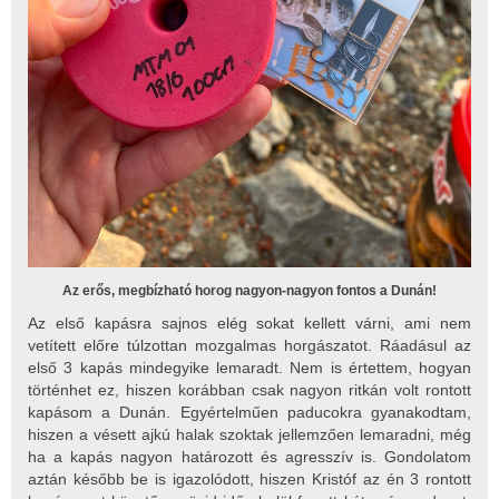
Az erős, megbízható horog nagyon-nagyon fontos a Dunán!
Az első kapásra sajnos elég sokat kellett várni, ami nem
vetített előre túlzottan mozgalmas horgászatot. Ráadásul az
első 3 kapás mindegyike lemaradt. Nem is értettem, hogyan
történhet ez, hiszen korábban csak nagyon ritkán volt rontott
kapásom a Dunán. Egyértelműen paducokra gyanakodtam,
hiszen a vésett ajkú halak szoktak jellemzően lemaradni, még
ha a kapás nagyon határozott és agresszív is. Gondolatom
aztán később be is igazolódott, hiszen Kristóf az én 3 rontott