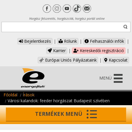
Horgász felszerelés, horgászcikk, horgász portál online
Bejelentkezés
|
Rólunk
|
Felhasználói infók
|
Karrier
|
Kereskedői regisztráció
|
Európai Uniós Pályázataink
|
Kapcsolat
MENÜ
Főoldal
Írások
Városi kalandok: feeder horgászat Budapest szívében
TERMÉKEK MENÜ