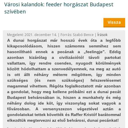
Városi kalandok: feeder horgászat Budapest
szívében
Vissza
Megjelent: 2021. december 14. | Forrás: Szabó Bence |
Írások
A dunai horgászat már hosszú évek óta a legfőbb
kikapcsolódásom, hiszen számomra semmihez sem
hasonlítható ennek a pecának a „feelingje”. Eddig
azonban kizárólag a civilizációtól távoli partokat
vallattam, így rendre csendes, nyugodt körülmények
között hódolhattam a szenvedélyemnek, na meg az autó
is ott állt néhány méterre mögöttem, így minden
szükséges (és nem szükséges) felszerelésemet
magammal vihettem. Régóta foglalkoztatott már azonban
a gondolat, hogy meg kellene próbálni ezt a dunai pecát
Budapest belvárosában is, hiszen a munkahely és még
néhány dolog ide köt, így viszonylag sokat vagyok a
fővárosban. A versenyszezon végeztével aztán a
gondolatokat tettek követték és Raffer Kristóf barátommal
elkezdtük megtervezni az első belvárosi, dunai pecánkat!