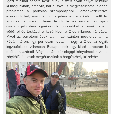
Igazi minimál pecára készültünk, hiszen olyan helyet néztünk
ki magunknak, amelyik, bár autóval is megközelíthető, eléggé
problémás a parkolás szempontjából. Tömegközlekedve
érkeztünk hát, ami már önmagában is nagy kaland volt! Az
autónkat a Fővám téren tettük le és reggel, az igazi
csúcsforgalomban igyekeztünk botzsákkal a nyakunkban,
vödörrel és táskával a kezünkben a 2-es villamos irányába.
Mivel az egyetemi évek alatt napi szinten megfordultam a
Fővám téren, így pontosan tudtam, hogy a 2-es az egyik
legzsúfoltabb villamosa Budapestnek, így kissé tartottam is
ettől az utazástól. Végül aztán, bár eléggé kényelmetlen volt a
zötykölődés, csak megérkeztünk a horgászhely közelébe.