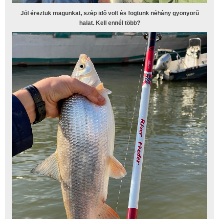
Jól éreztük magunkat, szép idő volt és fogtunk néhány gyönyörű
halat. Kell ennél több?