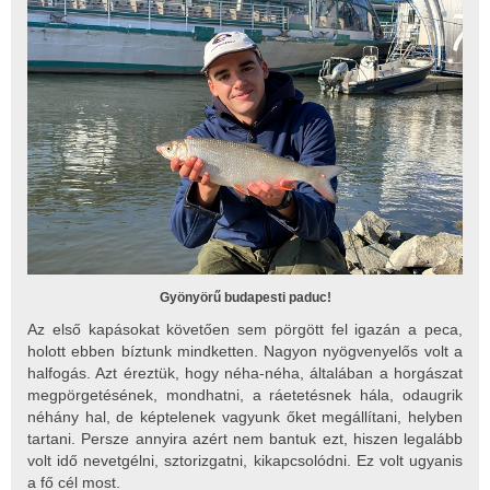
Gyönyörű budapesti paduc!
Az első kapásokat követően sem pörgött fel igazán a peca,
holott ebben bíztunk mindketten. Nagyon nyögvenyelős volt a
halfogás. Azt éreztük, hogy néha-néha, általában a horgászat
megpörgetésének, mondhatni, a ráetetésnek hála, odaugrik
néhány hal, de képtelenek vagyunk őket megállítani, helyben
tartani. Persze annyira azért nem bantuk ezt, hiszen legalább
volt idő nevetgélni, sztorizgatni, kikapcsolódni. Ez volt ugyanis
a fő cél most.