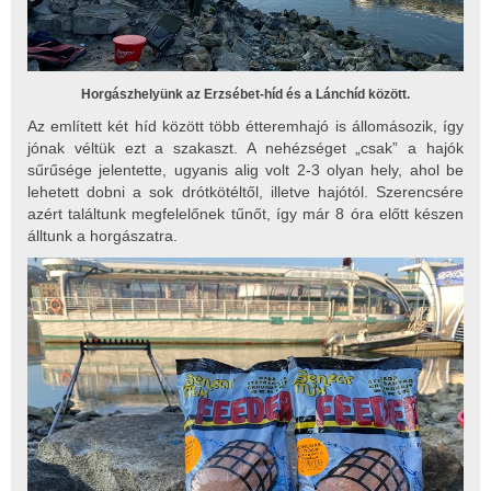
Horgászhelyünk az Erzsébet-híd és a Lánchíd között.
Az említett két híd között több étteremhajó is állomásozik, így
jónak véltük ezt a szakaszt. A nehézséget „csak” a hajók
sűrűsége jelentette, ugyanis alig volt 2-3 olyan hely, ahol be
lehetett dobni a sok drótkötéltől, illetve hajótól. Szerencsére
azért találtunk megfelelőnek tűnőt, így már 8 óra előtt készen
álltunk a horgászatra.