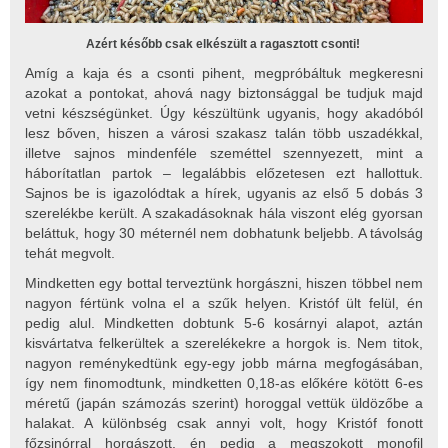
Azért később csak elkészült a ragasztott csonti!
Amíg a kaja és a csonti pihent, megpróbáltuk megkeresni
azokat a pontokat, ahová nagy biztonsággal be tudjuk majd
vetni készségünket. Úgy készültünk ugyanis, hogy akadóból
lesz bőven, hiszen a városi szakasz talán több uszadékkal,
illetve sajnos mindenféle szeméttel szennyezett, mint a
háborítatlan partok – legalábbis előzetesen ezt hallottuk.
Sajnos be is igazolódtak a hírek, ugyanis az első 5 dobás 3
szerelékbe került. A szakadásoknak hála viszont elég gyorsan
beláttuk, hogy 30 méternél nem dobhatunk beljebb. A távolság
tehát megvolt.
Mindketten egy bottal terveztünk horgászni, hiszen többel nem
nagyon fértünk volna el a szűk helyen. Kristóf ült felül, én
pedig alul. Mindketten dobtunk 5-6 kosárnyi alapot, aztán
kisvártatva felkerültek a szerelékekre a horgok is. Nem titok,
nagyon reménykedtünk egy-egy jobb márna megfogásában,
így nem finomodtunk, mindketten 0,18-as előkére kötött 6-es
méretű (japán számozás szerint) horoggal vettük üldözőbe a
halakat. A különbség csak annyi volt, hogy Kristóf fonott
főzsinórral horgászott, én pedig a megszokott monofil