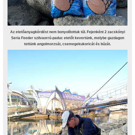
Az etetőanyagkérdést nem bonyolítottuk túl. Fejenként 2 zacskónyi
Seria Feeder szilvaorrú-paduc etetőt kevertünk, melybe gazdagon
tettünk angolmorzsát, csemegekukoricát és búzát.